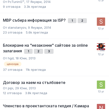
От
PcTuninG™
,
17 Януари, 2014
9
отговора
3.3k
прегледа
МВР събира информация за ISP?
1
2
От
stanstanyov
,
9 Януари, 2014
23
отговора
5.6k
прегледа
Блокиране на "незаконни" сайтове за online
залагания
1
2
3
От
hgd
,
18 Юни, 2013
цензора
37
отговора
11k
прегледа
Договор за наем на стълбовете
От
pipi
,
29 Юни, 2013
12
отговора
3.8k
прегледа
Членство в проектантската гилдия / Камара