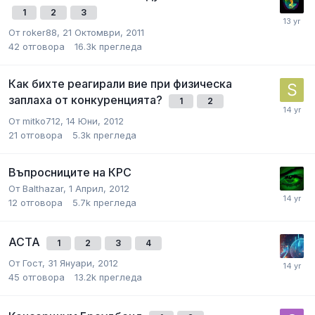
1
2
3
От
roker88
,
21 Октомври, 2011
42
отговора
16.3k
прегледа
Как бихте реагирали вие при физическа
заплаха от конкуренцията?
1
2
От
mitko712
,
14 Юни, 2012
21
отговора
5.3k
прегледа
Въпросниците на КРС
От
Balthazar
,
1 Април, 2012
12
отговора
5.7k
прегледа
ACTA
1
2
3
4
От
Гост
,
31 Януари, 2012
45
отговора
13.2k
прегледа