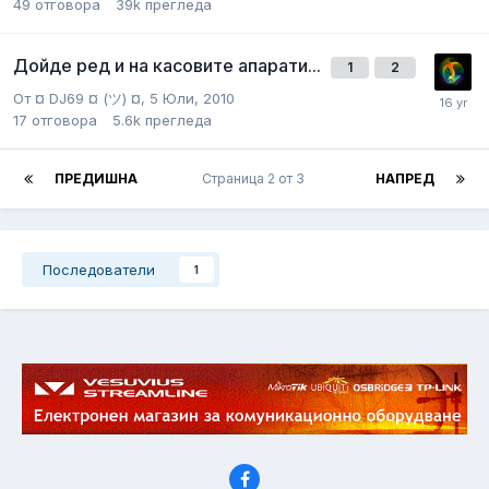
49
отговора
39k
прегледа
Дойде ред и на касовите апарати...
1
2
От
¤ DJ69 ¤ (ツ) ¤
,
5 Юли, 2010
17
отговора
5.6k
прегледа
ПРЕДИШНА
Страница 2 от 3
НАПРЕД
Последователи
1