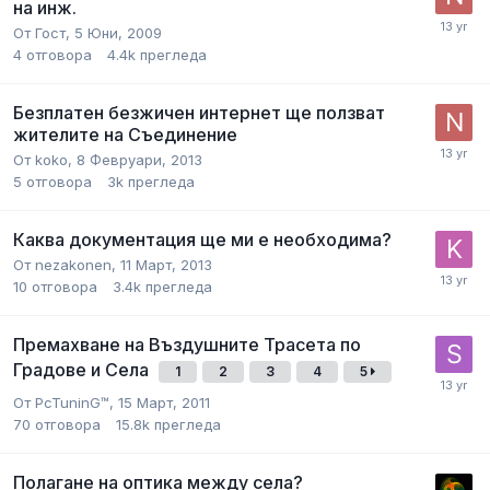
на инж.
От
Гост
,
5 Юни, 2009
4
отговора
4.4k
прегледа
Безплатен безжичен интернет ще ползват
жителите на Съединение
От
koko
,
8 Февруари, 2013
5
отговора
3k
прегледа
Каква документация ще ми е необходима?
От
nezakonen
,
11 Март, 2013
10
отговора
3.4k
прегледа
Премахване на Въздушните Трасета по
Градове и Села
1
2
3
4
5
От
PcTuninG™
,
15 Март, 2011
70
отговора
15.8k
прегледа
Полагане на оптика между села?