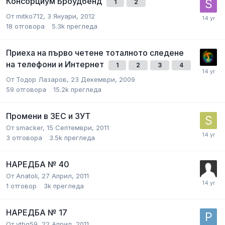
Консорциум Броудбенд
1
2
От
mitko712
,
3 Януари, 2012
18
отговора
5.3k
прегледа
Приеха на първо четене тоталното следене
на телефони и Интернет
1
2
3
4
От
Тодор Лазаров
,
23 Декември, 2009
59
отговора
15.2k
прегледа
Промени в ЗЕС и ЗУТ
От
smacker
,
15 Септември, 2011
3
отговора
3.5k
прегледа
НАРЕДБА № 40
От
Anatoli
,
27 Април, 2011
1
отговор
3k
прегледа
НАРЕДБА № 17
От
vtbg59
,
22 Април, 2011