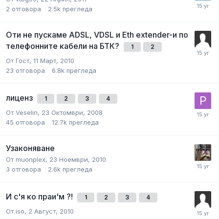
2
отговора
2.5k
прегледа
Оти не пускаме ADSL, VDSL и Eth extender-и по
телефонните кабели на БТК?
1
2
От
Гост
,
11 Март, 2010
23
отговора
6.8k
прегледа
лиценз
1
2
3
4
От
Veselin
,
23 Октомври, 2008
45
отговора
12.7k
прегледа
Узаконяване
От
muonplex
,
23 Ноември, 2010
3
отговора
2.6k
прегледа
И с'я ко праи'м ?!
1
2
3
4
От
iso
,
2 Август, 2010