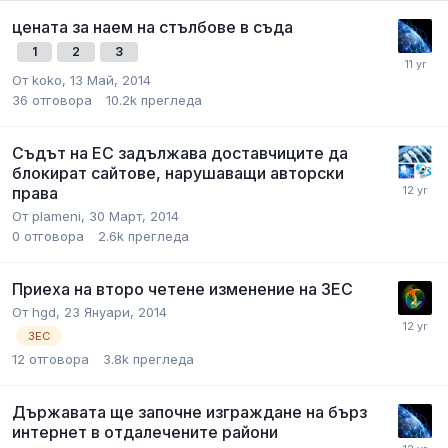
цената за наем на стълбове в съда
1
2
3
От
koko
,
13 Май, 2014
36
отговора
10.2k
прегледа
Съдът на ЕС задължава доставчиците да
блокират сайтове, нарушаващи авторски
права
От
plameni
,
30 Март, 2014
0
отговора
2.6k
прегледа
Приеха на второ четене изменение на ЗЕС
От
hgd
,
23 Януари, 2014
ЗЕС
12
отговора
3.8k
прегледа
Държавата ще започне изграждане на бърз
интернет в отдалечените райони