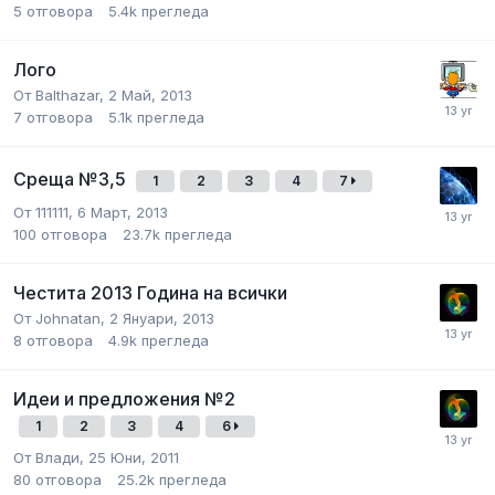
5
отговора
5.4k
прегледа
Лого
От
Balthazar
,
2 Май, 2013
7
отговора
5.1k
прегледа
Среща №3,5
1
2
3
4
7
От
111111
,
6 Март, 2013
100
отговора
23.7k
прегледа
Честита 2013 Година на всички
От
Johnatan
,
2 Януари, 2013
8
отговора
4.9k
прегледа
Идеи и предложения №2
1
2
3
4
6
От
Влади
,
25 Юни, 2011
80
отговора
25.2k
прегледа