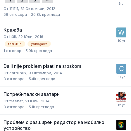
1
2
3
4
От
111111
,
31 Октомври, 2012
56
отговора
26.8k
прегледа
Кражба
От
h3ll
,
22 Юли, 2016
fsm 40s
yokogawa
1
отговор
5.9k
прегледа
Da li nije problem pisati na srpskom
От
cardlinux
,
9 Октомври, 2014
3
отговора
5.4k
прегледа
Потребителски аватари
От
freenet
,
21 Юли, 2014
3
отговора
5.1k
прегледа
Проблем с разширен редактор на мобилно
устройство