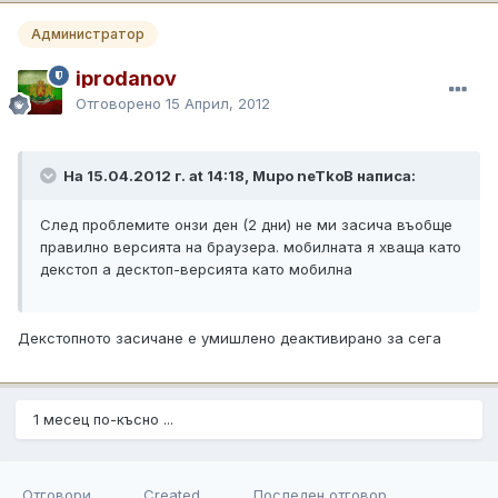
Администратор
iprodanov
Отговорено
15 Април, 2012
На 15.04.2012 г. at 14:18, Mupo neTkoB написа:
След проблемите онзи ден (2 дни) не ми засича въобще
правилно версията на браузера. мобилната я хваща като
декстоп а десктоп-версията като мобилна
Декстопното засичане е умишлено деактивирано за сега
1 месец по-късно ...
Отговори
Created
Последен отговор