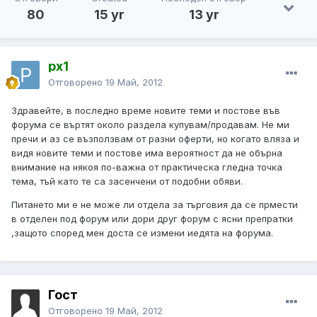
80
15 yr
13 yr
px1
Отговорено
19 Май, 2012
Здравейте, в последно време новите теми и постове във
форума се въртят около раздела купувам/продавам. Не ми
пречи и аз се възползвам от разни оферти, но когато вляза и
видя новите теми и постове има вероятност да не обърна
внимание на някоя по-важна от практическа гледна точка
тема, тъй като те са засенчени от подобни обяви.
Питането ми е не може ли отдела за търговия да се прмести
в отделен под форум или дори друг форум с ясни препратки
,защото според мен доста се измени иедята на форума.
Гост
Отговорено
19 Май, 2012