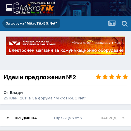
За форума "MikroTik-BG.Net"
Идеи и предложения №2
От Влади
25 Юни, 2011
в
За форума "MikroTik-BG.Net"
ПРЕДИШНА
Страница 6 от 6
НАПРЕД