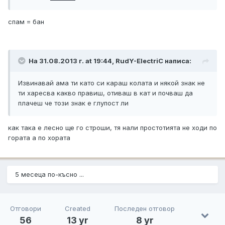
спам = бан
На 31.08.2013 г. at 19:44, RudY-ElectriC написа:
Извинавай ама ти като си караш колата и някой знак не
ти харесва какво правиш, отиваш в кат и почваш да
плачеш че този знак е глупост ли
как така е лесно ще го строши, тя нали простотията не ходи по
гората а по хората
5 месеца по-късно ...
Отговори
Created
Последен отговор
56
13 yr
8 yr