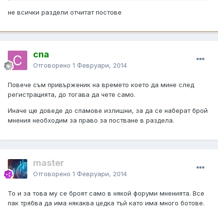
не всички раздели отчитат постове
cna
Отговорено
1 Февруари, 2014
Повече съм привърженик на времето което да мине след
регистрацията, до тогава да чете само.
Иначе ще доведе до спамове излишни, за да се наберат брой
мнения необходим за право за постване в раздела.
master
Отговорено
1 Февруари, 2014
To и за това му се броят само в някой форуми мненията. Все
пак трябва да има някаква цедка тъй като има много ботове.