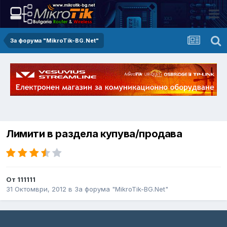
За форума "MikroTik-BG.Net"
Лимити в раздела купува/продава
От 111111
31 Октомври, 2012
в
За форума "MikroTik-BG.Net"