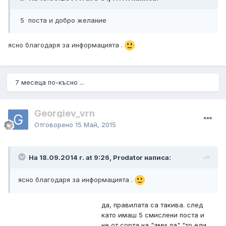
5 поста и добро желание
ясно благодаря за информацията .
7 месеца по-късно ...
Georgiev_vrn
Отговорено
15 Май, 2015
На 18.09.2014 г. at 9:26, Prodator написа:
ясно благодаря за информацията .
да, правилата са такива. след
като имаш 5 смислени поста и
не от сорта на "ами да" "то еди