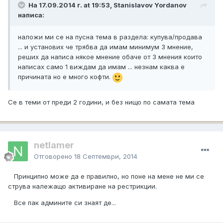
На 17.09.2014 г. at 19:53, Stanislavov Yordanov
написа:
наложи ми се на пусна тема в раздела: купува/продава
... и установих че трябва да имам минимум 3 мнение,
реших да написа някое мнение обаче от 3 мнения които
написах само 1 виждам да имам ... незнам каква е
причината но е много кофти.
Се в теми от преди 2 години, и без нищо по самата тема
netlamer
Отговорено
18 Септември, 2014
Принципно може да е правилно, но поне на мене не ми се
струва належащо активиране на рестрикции.
Все пак админите си знаят де...