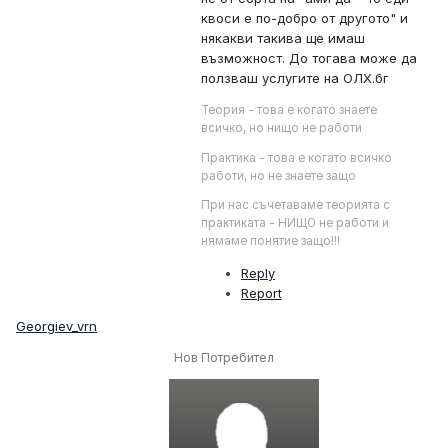
квоси е по-добро от другото" и
някакви такива ще имаш
възможност. До тогава може да
ползваш услугите на ОЛХ.бг
Теория - това е когато знаете
всичко, но нищо не работи
Практика - това е когато всичко
работи, но не знаете защо
При нас съчетаваме теорията с
практиката - НИЩО не работи и
нямаме понятие защо!!!
Reply
Report
Georgiev_vrn
Нов Потребител