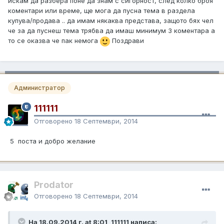
искам да разбера поне да знам с сигорност, след колко броя
коментари или време, ще мога да пусна тема в раздела
купува/продава .. да имам някаква представа, защото бях чел
че за да пуснеш тема трябва да имаш минимум 3 коментара а
то се оказва че пак немога
Поздрави
Администратор
111111
Отговорено
18 Септември, 2014
5 поста и добро желание
Prodator
Отговорено
18 Септември, 2014
На 18.09.2014 г. at 8:01, 111111 написа: