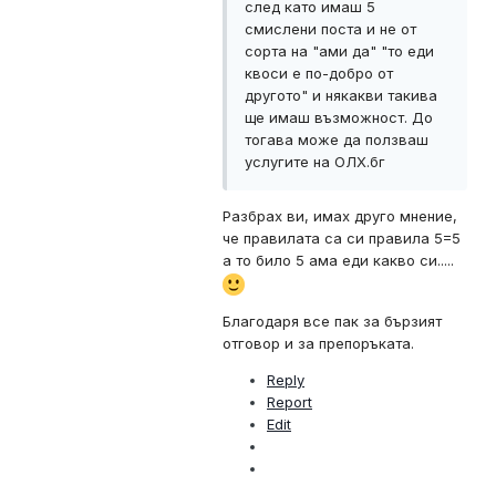
след като имаш 5
смислени поста и не от
сорта на "ами да" "то еди
квоси е по-добро от
другото" и някакви такива
ще имаш възможност. До
тогава може да ползваш
услугите на ОЛХ.бг
Разбрах ви, имах друго мнение,
че правилата са си правила 5=5
а то било 5 ама еди какво си.....
Благодаря все пак за бързият
отговор и за препоръката.
Reply
Report
Edit