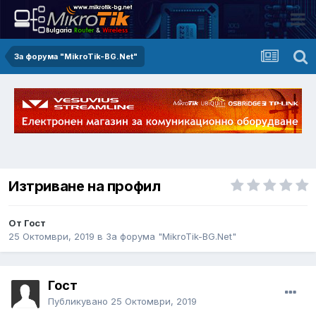
За форума "MikroTik-BG.Net"
Изтриване на профил
От Гост
25 Октомври, 2019
в
За форума "MikroTik-BG.Net"
Гост
Публикувано
25 Октомври, 2019