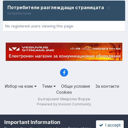
Потребители разглеждащи страницата
0
потребители
No registered users viewing this page.
Избор на език
Теми
Общи условия
За контакти
Cookies
Българският Микротик Форум
Powered by Invision Community
Important Information
I accept