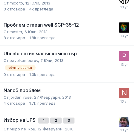
От
miccito
,
12 Юли, 2013
3
отговора
4k
прегледа
Проблем с mean well SCP-35-12
От
master
,
6 Юни, 2013
8
отговора
1.8k
прегледа
Ubuntu евтин малък компютър
От
pavelkamburov
,
7 Юни, 2013
убунту ubuntu
0
отговора
1.3k
прегледа
Nano5 проблем
От
jordan_ruse
,
27 Февруари, 2013
4
отговора
1.7k
прегледа
Избор на UPS
1
2
3
От
Mupo neTkoB
,
12 Февруари, 2010