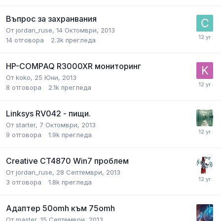
Въпрос за захранвания
От
jordan_ruse
,
14 Октомври, 2013
14
отговора
2.3k
прегледа
HP-COMPAQ R3000XR мониторинг
От
koko
,
25 Юни, 2013
8
отговора
2.1k
прегледа
Linksys RV042 - пищи.
От
starter
,
7 Октомври, 2013
9
отговора
1.9k
прегледа
Creative CT4870 Win7 проблем
От
jordan_ruse
,
28 Септември, 2013
3
отговора
1.8k
прегледа
Адаптер 50оmh към 75omh
От
master
,
15 Септември, 2013