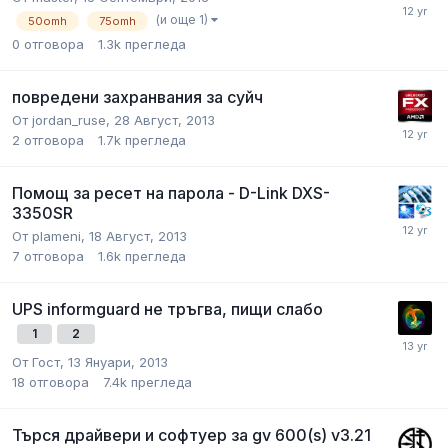
(и още 1)
50omh
75omh
0
отговора
1.3k
прегледа
повредени захранвания за суйч
От
jordan_ruse
,
28 Август, 2013
2
отговора
1.7k
прегледа
Помощ за ресет на парола - D-Link DXS-
3350SR
От
plameni
,
18 Август, 2013
7
отговора
1.6k
прегледа
UPS informguard не тръгва, пищи слабо
1
2
От
Гост
,
13 Януари, 2013
18
отговора
7.4k
прегледа
Търся драйвери и софтуер за gv 600(s) v3.21