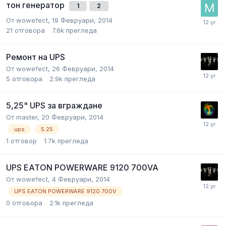
тон генератор
1
2
От
wowefect
,
19 Февруари, 2014
21
отговора
7.6k
прегледа
Ремонт на UPS
От
wowefect
,
26 Февруари, 2014
5
отговора
2.9k
прегледа
5,25" UPS за вграждане
От
master
,
20 Февруари, 2014
ups
5.25
1
отговор
1.7k
прегледа
UPS EATON POWERWARE 9120 700VA
От
wowefect
,
4 Февруари, 2014
UPS EATON POWERWARE 9120 700V
0
отговора
2.1k
прегледа