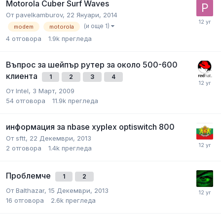
Motorola Cuber Surf Waves
От
pavelkamburov
,
22 Януари, 2014
(и още 1)
modem
motorola
4
отговора
1.9k
прегледа
Въпрос за шейпър рутер за около 500-600
клиента
1
2
3
4
От
Intel
,
3 Март, 2009
54
отговора
11.9k
прегледа
информация за nbase xyplex optiswitch 800
От
sftt
,
22 Декември, 2013
2
отговора
1.4k
прегледа
Проблемче
1
2
От
Balthazar
,
15 Декември, 2013
16
отговора
2.6k
прегледа