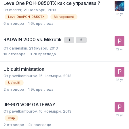
LevelOne POH-0850TX как се управлява ?
От
master
,
21 Ноември, 2013
LevelOnePOH-0850TX
Мanagement
6
отговора
1.6k
прегледа
RADWIN 2000 vs. Mikrotik
1
2
От
danielskiii
,
21 Януари, 2013
18
отговора
3.7k
прегледа
Ubiquiti ministation
От
pavelkamburov
,
15 Ноември, 2013
Ubiquiti
2
отговора
1.9k
прегледа
JR-901 VOIP GATEWAY
От
pavelkamburov
,
10 Ноември, 2013
voip
2
отговора
2k
прегледа