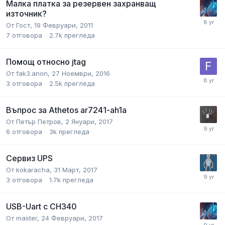
Малка платка за резервен захранващ
източник?
От
Гост
,
19 Февруари, 2011
7
отговора
2.7k
прегледа
Помощ относно jtag
От
fak3.anon
,
27 Ноември, 2016
3
отговора
2.5k
прегледа
Въпрос за Athetos ar7241-ah1a
От
Петър Петров
,
2 Януари, 2017
6
отговора
3k
прегледа
Сервиз UPS
От
kokaracha
,
31 Март, 2017
3
отговора
1.7k
прегледа
USB-Uart с CH340
От
master
,
24 Февруари, 2017