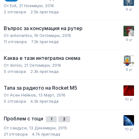
От
ExIt
,
21 Ноември, 2016
2
отговора
2.5k
прегледа
Въпрос за консумация на рутер
От
antonantov
,
16 Октомври, 2016
11
отговора
7.3k
прегледа
Каква е тази интегрална снема
От
donioi
,
21 Октомври, 2016
5
отговора
2.3k
прегледа
Тапа за радиото на Rocket M5
От
Асен Нейков
,
13 Март, 2016
5
отговора
4.3k
прегледа
Проблем с тоци
1
2
От
сандуси
,
13 Декември, 2015
21
отговора
4.7k
прегледа