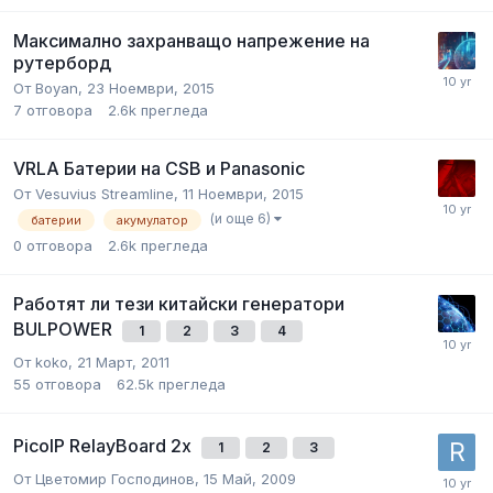
Максимално захранващо напрежение на
рутерборд
От
Boyan
,
23 Ноември, 2015
7
отговора
2.6k
прегледа
VRLA Батерии на CSB и Panasonic
От
Vesuvius Streamline
,
11 Ноември, 2015
(и още 6)
батерии
акумулатор
0
отговора
2.6k
прегледа
Работят ли тези китайски генератори
BULPOWER
1
2
3
4
От
koko
,
21 Март, 2011
55
отговора
62.5k
прегледа
PicoIP RelayBoard 2x
1
2
3
От
Цветомир Господинов
,
15 Май, 2009