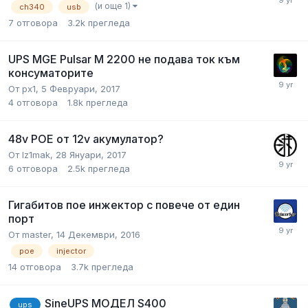
(и още 1)
ch340
usb
7
отговора
3.2k
прегледа
UPS MGE Pulsar M 2200 не подава ток към
консуматорите
От
px1
,
5 Февруари, 2017
4
отговора
1.8k
прегледа
48v POE от 12v акумулатор?
От
lz1mak
,
28 Януари, 2017
6
отговора
2.5k
прегледа
Гигабитов пое инжектор с повече от един
порт
От
master
,
14 Декември, 2016
poe
injector
14
отговора
3.7k
прегледа
SineUPS МОДЕЛ S400
ups