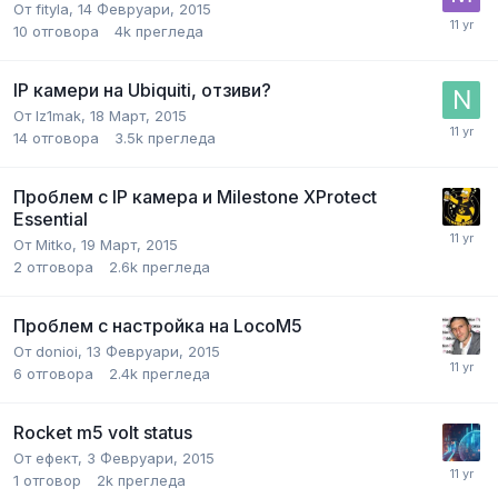
От
fityla
,
14 Февруари, 2015
10
отговора
4k
прегледа
IP камери на Ubiquiti, отзиви?
От
lz1mak
,
18 Март, 2015
14
отговора
3.5k
прегледа
Проблем с IP камера и Milestone XProtect
Essential
От
Mitko
,
19 Март, 2015
2
отговора
2.6k
прегледа
Проблем с настройка на LocoM5
От
donioi
,
13 Февруари, 2015
6
отговора
2.4k
прегледа
Rocket m5 volt status
От
ефект
,
3 Февруари, 2015
1
отговор
2k
прегледа