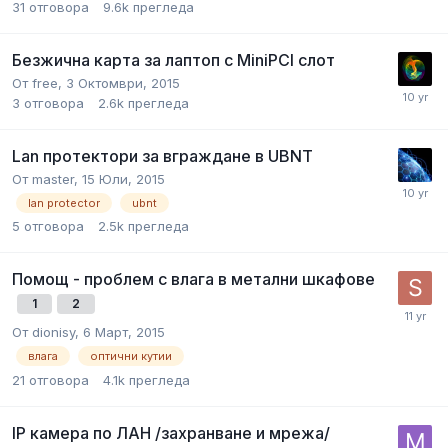
31
отговора
9.6k
прегледа
Безжична карта за лаптоп с MiniPCI слот
От
free
,
3 Октомври, 2015
3
отговора
2.6k
прегледа
Lan протектори за вграждане в UBNT
От
master
,
15 Юли, 2015
lan protector
ubnt
5
отговора
2.5k
прегледа
Помощ - проблем с влага в метални шкафове
1
2
От
dionisy
,
6 Март, 2015
влага
оптични кутии
21
отговора
4.1k
прегледа
IP камера по ЛАН /захранване и мрежа/