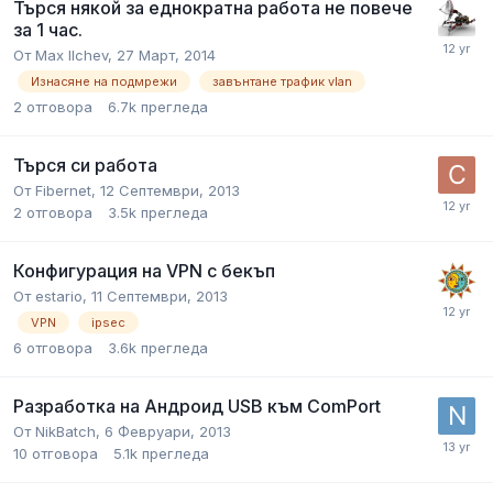
Търся някой за еднократна работа не повече
за 1 час.
От
Max Ilchev
,
27 Март, 2014
Изнасяне на подмрежи
завънтане трафик vlan
2
отговора
6.7k
прегледа
Търся си работа
От
Fibernet
,
12 Септември, 2013
2
отговора
3.5k
прегледа
Конфигурация на VPN с бекъп
От
estario
,
11 Септември, 2013
VPN
ipsec
6
отговора
3.6k
прегледа
Разработка на Андроид USB към ComPort
От
NikBatch
,
6 Февруари, 2013
10
отговора
5.1k
прегледа