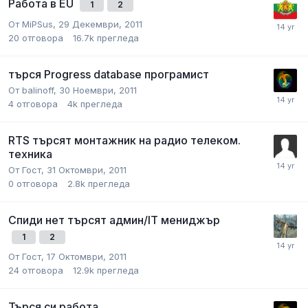
Работа в EU
1
2
От
MiPSus
,
29 Декември, 2011
20
отговора
16.7k
прегледа
търся Progress database програмист
От
balinoff
,
30 Ноември, 2011
4
отговора
4k
прегледа
RTS търсят монтажник на радио телеком.
техника
От
Гост
,
31 Октомври, 2011
0
отговора
2.8k
прегледа
Спиди нет търсят админ/IT мениджър
1
2
От
Гост
,
17 Октомври, 2011
24
отговора
12.9k
прегледа
Търся си работа