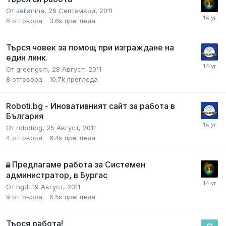
От
selianina
,
26 Септември, 2011
6
отговора
3.6k
прегледа
Търся човек за помощ при изграждане на
един линк.
От
greengsm
,
28 Август, 2011
8
отговора
10.7k
прегледа
Roboti.bg - Иновативният сайт за работа в
България
От
robotibg
,
25 Август, 2011
4
отговора
6.4k
прегледа
Предлагаме работа за Системен
администратор, в Бургас
От
hgd
,
19 Август, 2011
9
отговора
6.5k
прегледа
Търся работа!