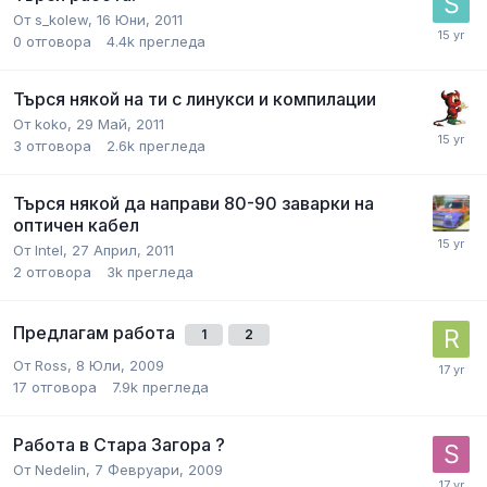
От
s_kolew
,
16 Юни, 2011
0
отговора
4.4k
прегледа
Търся някой на ти с линукси и компилации
От
koko
,
29 Май, 2011
3
отговора
2.6k
прегледа
Търся някой да направи 80-90 заварки на
оптичен кабел
От
Intel
,
27 Април, 2011
2
отговора
3k
прегледа
Предлагам работа
1
2
От
Ross
,
8 Юли, 2009
17
отговора
7.9k
прегледа
Работа в Стара Загора ?
От
Nedelin
,
7 Февруари, 2009