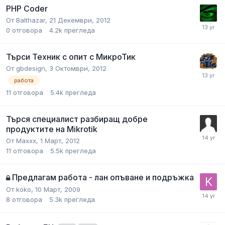
PHP Coder
От
Balthazar
,
21 Декември, 2012
0
отговора
4.2k
прегледа
Търси Техник с опит с МикроТик
От
gbdesign
,
3 Октомври, 2012
работа
11
отговора
5.4k
прегледа
Търся специалист разбиращ добре
продуктите на Mikrotik
От
Maxxx
,
1 Март, 2012
11
отговора
5.5k
прегледа
Предлагам работа - лан опъване и подръжка
От
koko
,
10 Март, 2009
8
отговора
5.3k
прегледа