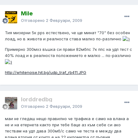
Mile
Отговорено
2 Февруари, 2009
Тия мизерни 5к pps естествено, че ще минат "70" без особен
лоад, но в живота и реалноста става малко по-различно
Примерно 300мхз въшка си прави 82мбпс 7к ппс на удп тест с
40% лоад и в реалноста положението е малко ... по-различно
http://whitenoise.hit.bg/udp_traf_rb411.JPG
lorddredbg
Отговорено
2 Февруари, 2009
маи не гледаш нещо правилно че трафика е само на влана а
не и на етернета както при тебе баце аз към себе си ако
тествам на удп дава 300мб/с само че теста е между два
влана втория от които е на 22 километра от първия