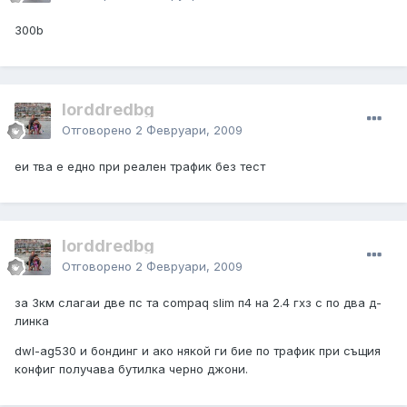
300b
lorddredbg
Отговорено
2 Февруари, 2009
еи тва е едно при реален трафик без тест
lorddredbg
Отговорено
2 Февруари, 2009
за 3км слагаи две пс та compaq slim п4 на 2.4 гхз с по два д-
линка
dwl-ag530 и бондинг и ако някой ги бие по трафик при същия
конфиг получава бутилка черно джони.