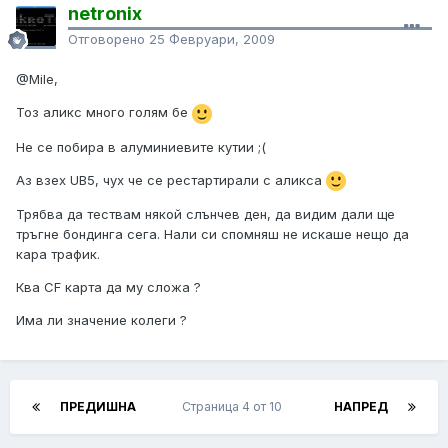
netronix
Отговорено
25 Февруари, 2009
@Mile,
Тоз аликс много голям бе
Не се побира в алуминиевите кутии ;(
Аз взех UB5, чух че се рестартирали с аликса
Трябва да тествам някой слънчев ден, да видим дали ще
тръгне бондинга сега. Нали си спомняш не искаше нещо да
кара трафик.
Ква CF карта да му сложа ?
Има ли значение колеги ?
ПРЕДИШНА
Страница 4 от 10
НАПРЕД