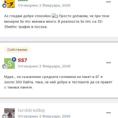
Отговорено
2 Февруари, 2009
Аз гледам добре спокойно
Просто добавям, че при тези
мизерни 5к ппс минава много. В реалноста 5к ппс са 32-
35мбпс трафик в посока.
Собственик
SS7
Отговорено
2 Февруари, 2009
Мдаа , за съжаление средната големина на пакет в БГ е
около 300 байта, така, че най добре е тестовете да се правят
с такива пакети.
lorddredbg
Отговорено
2 Февруари, 2009