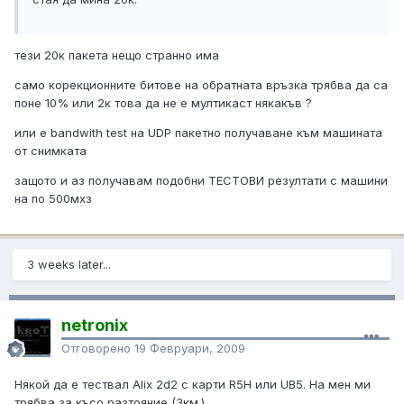
тези 20к пакета нещо странно има
само корекционните битове на обратната връзка трябва да са
поне 10% или 2к това да не е мултикаст някакъв ?
или е bandwith test на UDP пакетно получаване към машината
от снимката
защото и аз получавам подобни ТЕСТОВИ резултати с машини
на по 500мхз
3 weeks later...
netronix
Отговорено
19 Февруари, 2009
Някой да е тествал Alix 2d2 с карти R5H или UB5. На мен ми
трябва за късо разтояние (3км.)