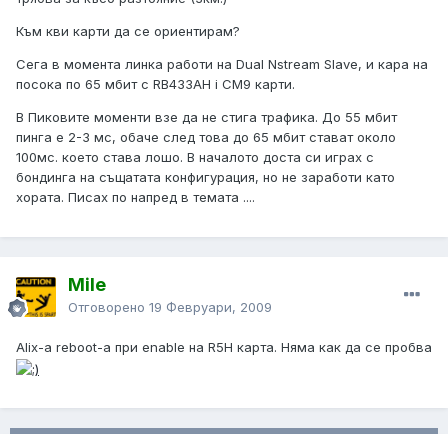
Към кви карти да се ориентирам?
Сега в момента линка работи на Dual Nstream Slave, и кара на
посока по 65 мбит с RB433AH i CM9 карти.
В Пиковите моменти взе да не стига трафика. До 55 мбит
пинга е 2-3 мс, обаче след това до 65 мбит стават около
100мс. което става лошо. В началото доста си играх с
бондинга на същатата конфигурация, но не заработи като
хората. Писах по напред в темата ....
Mile
Отговорено
19 Февруари, 2009
Alix-a reboot-a при enable на R5H карта. Няма как да се пробва