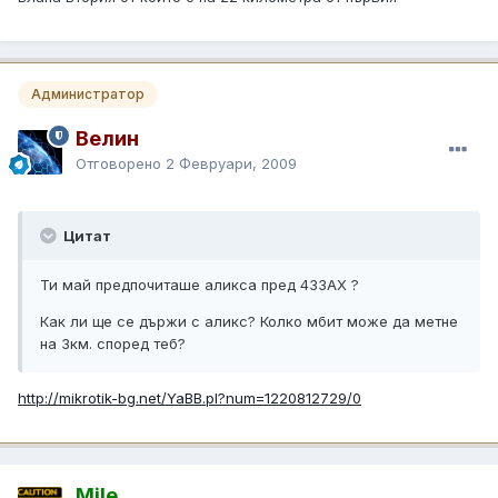
Администратор
Велин
Отговорено
2 Февруари, 2009
Цитат
Ти май предпочиташе аликса пред 433АХ ?
Как ли ще се държи с аликс? Колко мбит може да метне
на 3км. според теб?
http://mikrotik-bg.net/YaBB.pl?num=1220812729/0
Mile