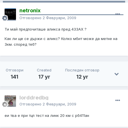
netronix
Отговорено
2 Февруари, 2009
Ти май предпочиташе аликса пред 433АХ ?
Как ли ще се държи с аликс? Колко мбит може да метне на
3км. според теб?
Отговори
Created
Последен отговор
141
17 yr
12 yr
lorddredbg
Отговорено
2 Февруари, 2009
еи тва е при тцп тест на линк 20 км с рб411ан