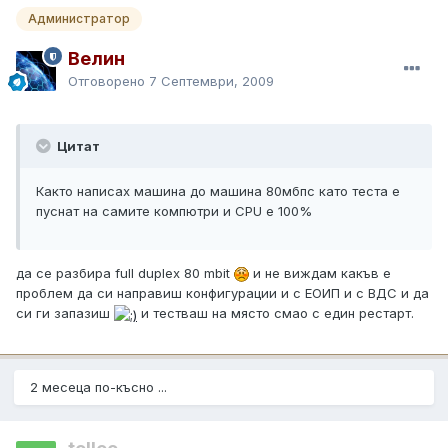
Администратор
Велин
Отговорено
7 Септември, 2009
Цитат
Както написах машина до машина 80мбпс като теста е
пуснат на самите компютри и CPU e 100%
да се разбира full duplex 80 mbit
и не виждам какъв е
проблем да си направиш конфигурации и с ЕОИП и с ВДС и да
си ги запазиш
и тестваш на място смао с един рестарт.
2 месеца по-късно ...