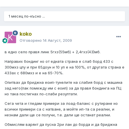
1 месец по-късно ...
koko
Отговорено
14 Август, 2009
в едно село правя линк 5гхз(55мб) + 2,4гхз(43)мб.
Направих бондинг но от едната страна е слаб борд 433 с
300мхз цпу и при 65доун и 10 уп е на 100%, от другата страна е
433ах с 680мхз и е на 65-70%.
Опитвах да бриджна еоип-тунелите на слабия борд с машина
зад него(пак помежду им с еоип) за да правя бондинга на ПЦ
но така постигнах по-слаби резултати.
Сега чета и гледам примери за лоад-баланс с рутиране но
всички примери са с натване, а мойте ип-та са реални, и
незнам дали ще се получи, т.е. дали ще останат реални.
Обмислям варянт да пусна 2ри лан до борда и да бриджна