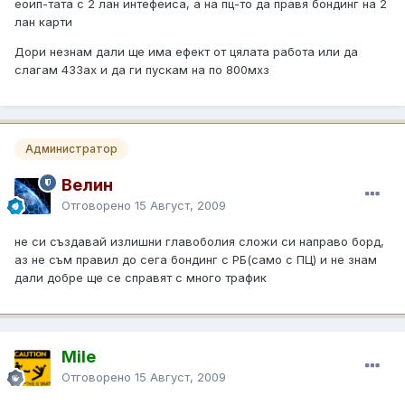
еоип-тата с 2 лан интефеиса, а на пц-то да правя бондинг на 2
лан карти
Дори незнам дали ще има ефект от цялата работа или да
слагам 433ах и да ги пускам на по 800мхз
Администратор
Велин
Отговорено
15 Август, 2009
не си създавай излишни главоболия сложи си направо борд,
аз не съм правил до сега бондинг с РБ(само с ПЦ) и не знам
дали добре ще се справят с много трафик
Mile
Отговорено
15 Август, 2009