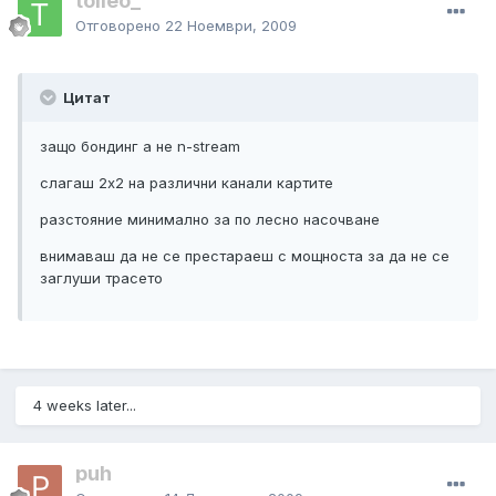
tolleo_
Отговорено
22 Ноември, 2009
Цитат
защо бондинг а не n-stream
слагаш 2х2 на различни канали картите
разстояние минимално за по лесно насочване
внимаваш да не се престараеш с мощноста за да не се
заглуши трасето
4 weeks later...
puh