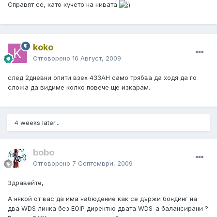
Справят се, като кучето на нивата
koko
Отговорено
16 Август, 2009
след 2дневни опити взех 433АН само трябва да ходя да го
сложа да видиме колко повече ще изкарам.
4 weeks later...
bobo
Отговорено
7 Септември, 2009
Здравейте,
А някой от вас да има набюдение как се държи бондинг на
два WDS линка без EOIP директно двата WDS-a балансирани ?