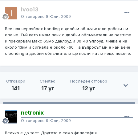
ivoo13
Отговорено
8 Юли, 2009
Все пак неразбрах bonding с двойни облъчватели работи ли
или не. Тъй като имам линк с двойни облъчватели на nestrime
и прекарвам макс 65мб данлоуд и 30-40 ъплоуд. Линка е на
около 13км и сигнала е около -60. Та въпросът ми е най вече
с bonding и двойни облъчватели ще постигна ли нещо повече.
Отговори
Created
Последен отговор
141
17 yr
12 yr
netronix
Отговорено
9 Юли, 2009
Всичко е до тест. Другото е само философия...