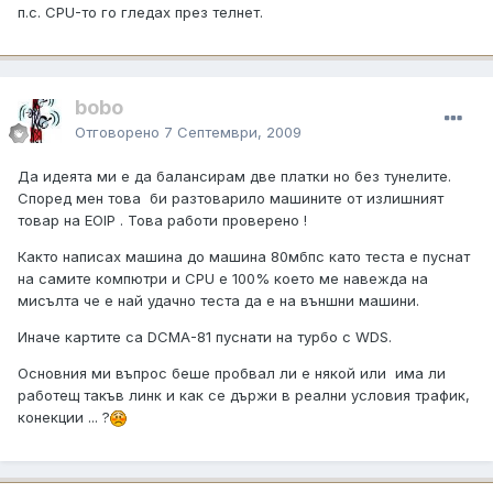
п.с. CPU-то го гледах през телнет.
bobo
Отговорено
7 Септември, 2009
Да идеята ми е да балансирам две платки но без тунелите.
Според мен това би разтоварило машините от излишният
товар на EOIP . Това работи проверено !
Както написах машина до машина 80мбпс като теста е пуснат
на самите компютри и CPU e 100% което ме навежда на
мисълта че е най удачно теста да е на външни машини.
Иначе картите са DCMA-81 пуснати на турбо с WDS.
Основния ми въпрос беше пробвал ли е някой или има ли
работещ такъв линк и как се държи в реални условия трафик,
конекции ... ?