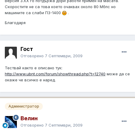
Версия 3.ХХ го потдържа дори работи примен на масата.
Скоростите не са това което очаквах около 80 Мбпс но
машините са слаби П3-1400
.
Благодаря
Гост
Отговорено
7 Септември, 2009
Тествай както е описано тук:
http://www.ubnt.com/forum/showthread.php?t=12740
може да се
окаже че всичко е наред.
Администратор
Велин
Отговорено
7 Септември, 2009