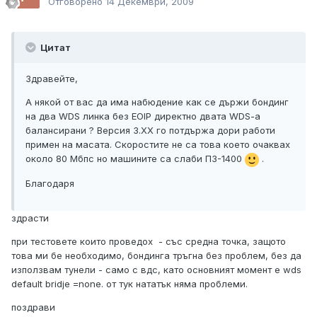
Отговорено
14 Декември, 2009
Цитат
Здравейте,
А някой от вас да има набюдение как се държи бондинг
на два WDS линка без EOIP директно двата WDS-a
балансирани ? Версия 3.ХХ го потдържа дори работи
примен на масата. Скоростите не са това което очаквах
около 80 Мбпс но машините са слаби П3-1400
.
Благодаря
здрасти
при тестовете които проведох - със средна точка, защото
това ми бе необходимо, бондинга тръгна без проблем, без да
използвам тунели - само с вдс, като основният момент е wds
default bridje =none. от тук нататък няма проблеми.
поздрави