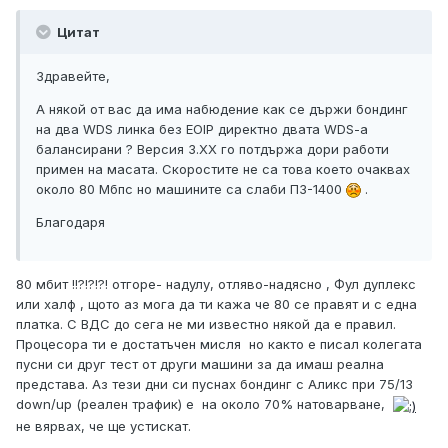
Цитат
Здравейте,
А някой от вас да има набюдение как се държи бондинг
на два WDS линка без EOIP директно двата WDS-a
балансирани ? Версия 3.ХХ го потдържа дори работи
примен на масата. Скоростите не са това което очаквах
около 80 Мбпс но машините са слаби П3-1400
.
Благодаря
80 мбит !!?!?!?! отгоре- надулу, отляво-надясно , Фул дуплекс
или халф , щото аз мога да ти кажа че 80 се правят и с една
платка. С ВДС до сега не ми известно някой да е правил.
Процесора ти е достатъчен мисля но както е писал колегата
пусни си друг тест от други машини за да имаш реална
представа. Аз тези дни си пуснах бондинг с Аликс при 75/13
down/up (реален трафик) е на около 70% натоварване,
не вярвах, че ще устискат.