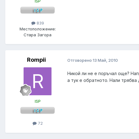
ISP
839
Местоположение:
Стара Загора
Rompii
Отговорено
13 Май, 2010
Никой ли не е поръчал още? Нап
а тук е обратното. Нали трябва
ISP
72