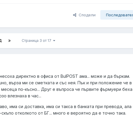
Сподели
Последовате
Д
Страница 3 от 17
несоха директно в офиса от BulPOST ама... може и да бъркам.
о, върза ми се сметката и със нея. Пък и при положение че в
 месеца по-късно... Друг е въпроса че първите фърмуери беха
о влезнаха в час...
во, има си доставка, има си такса в банката при превода, ала б
-скъпо отколкото от БГ... много е вероятно да е точно така.