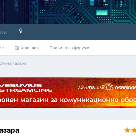
rror
ве
Календар
Правила на форума
кти на пазара
пазара