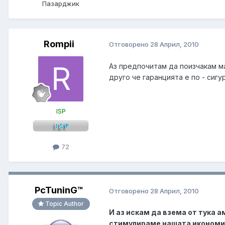
Пазарджик
Rompii
Отговорено
28 Април, 2010
Аз предпочитам да поизчакам мал
друго че гаранцията е по - сиг
ISP
72
PcTuninG™
Отговорено
28 Април, 2010
Topic Author
И аз искам да взема от тука а
стимулираме нашата икономика