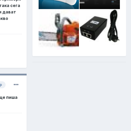
така сега
и дават
акво
р
 ще пиша