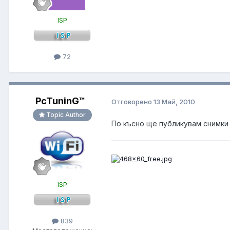
ISP
72
PcTuninG™
Отговорено
13 Май, 2010
Topic Author
По късно ще публикувам снимки 
ISP
839