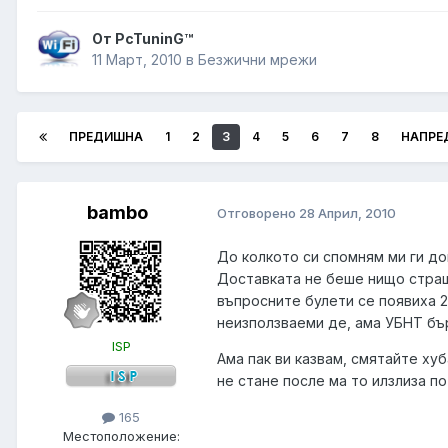
От PcTuninG™
11 Март, 2010
в
Безжични мрежи
ПРЕДИШНА
1
2
3
4
5
6
7
8
НАПРЕ
bambo
Отговорено
28 Април, 2010
До колкото си спомням ми ги до
Доставката не беше нищо страшн
въпросните булети се появиха 2
неизползваеми де, ама УБНТ бърз
ISP
Ама пак ви казвам, смятайте хуба
не стане после ма то илзлиза по
165
Местоположение: