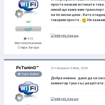
просто казвам истината това
някой ще каже еми транспорт 
на по ниски цени . Като отидеш
говорим просто .
Не казвам
ISP
839
Местоположение:
Стара Загора
PcTuninG™
Отговорено
5 Май, 2010
Topic Author
Добра новина . дано да си за
коментар тука със резултати .