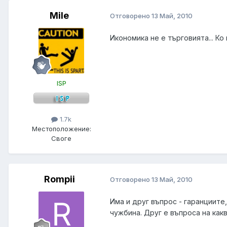
Mile
Отговорено
13 Май, 2010
Икономика не е търговията... К
ISP
1.7k
Местоположение:
Своге
Rompii
Отговорено
13 Май, 2010
Има и друг въпрос - гаранциите
чужбина. Друг е въпроса на как