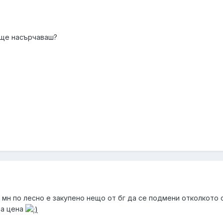
о ще насърчаваш?
, мн по лесно е закупено нещо от бг да се подмени отколкото 
ва цена