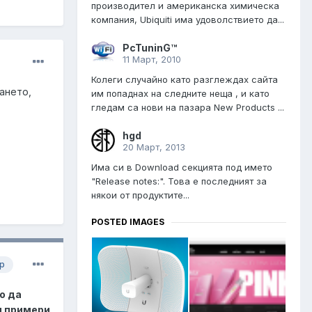
производител и американска химическа
компания, Ubiquiti има удоволствието да...
PcTuninG™
11 Март, 2010
Колеги случайно като разглеждах сайта
ването,
им попаднах на следните неща , и като
гледам са нови на пазара New Products ...
hgd
20 Март, 2013
Има си в Download секцията под името
"Release notes:". Това е последният за
някои от продуктите...
POSTED IMAGES
р
о да
м примери