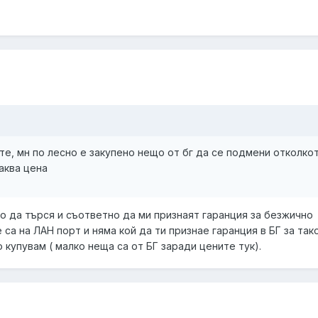
те, мн по лесно е закупено нещо от бг да се подмени отколко
аква цена
ло да търся и съответно да ми признаят гаранция за безжично
са на ЛАН порт и няма кой да ти признае гаранция в БГ за так
о купувам ( малко неща са от БГ заради цените тук).