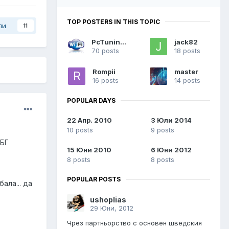
TOP POSTERS IN THIS TOPIC
ли
11
PcTuninG™
jack82
70 posts
18 posts
Rompii
master
16 posts
14 posts
POPULAR DAYS
22 Апр. 2010
3 Юли 2014
10 posts
9 posts
 БГ
15 Юни 2010
6 Юни 2012
8 posts
8 posts
POPULAR POSTS
ала... да
ushoplias
29 Юни, 2012
Чрез партньорство с основен шведския