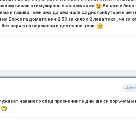
 ако му викаш стимулиране евала му кажи
Винаги е било 
има и такива . Еми има да ама нали са дистрибутори и им г
 на Борсата домата не е 2.50 за кило а 2 лева така , че за к
 без пари а на нормални и достъпни цени.
Авто
служават чакането след празничните дни ще си поръчам и