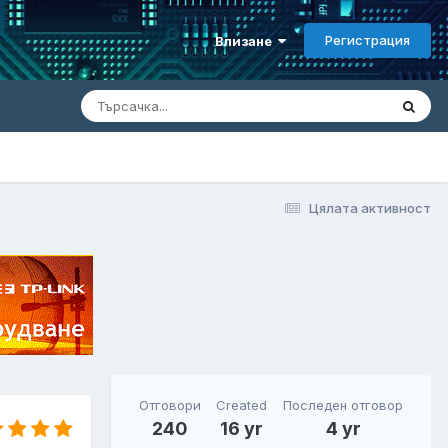
Регистрация
Влизане
Цялата активност
Отговори
Created
Последен отговор
240
16 yr
4 yr