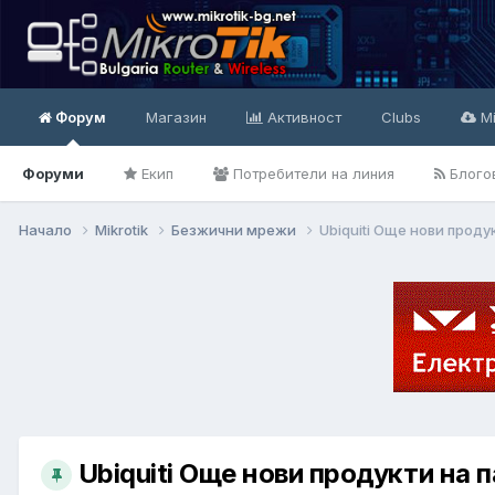
Форум
Магазин
Активност
Clubs
Mi
Форуми
Екип
Потребители на линия
Блого
Начало
Mikrotik
Безжични мрежи
Ubiquiti Още нови проду
Ubiquiti Още нови продукти на 