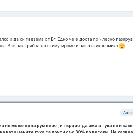
ко и да си ги взема от Бг. Едно че е доста по - лесно пазару
урна. Все пак трябва да стимулираме и нашата икономика
Авто
ма не може една румъния , и гърция да има а тука не и какв
 като цените тука са почти със 30% по високи . Не казва