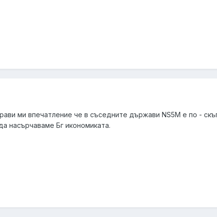
рави ми впечатление че в съседните държави NS5M е по - скъ
 да насърчаваме Бг икономиката.