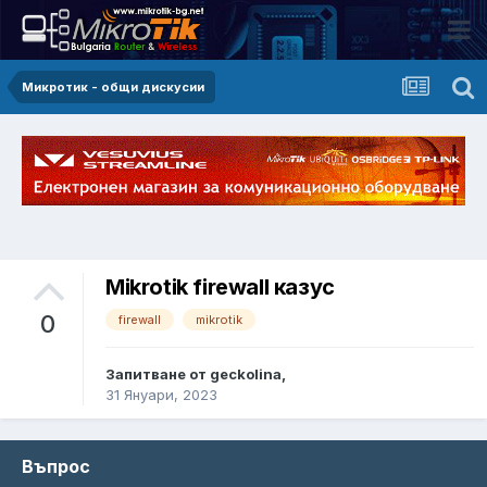
Микротик - общи дискусии
Mikrotik firewall казус
0
firewall
mikrotik
Запитване от geckolina,
31 Януари, 2023
Въпрос