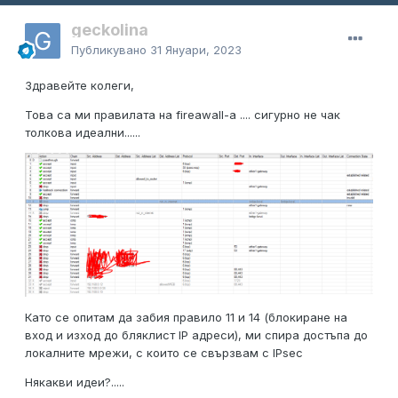
geckolina
Публикувано
31 Януари, 2023
Здравейте колеги,
Това са ми правилата на fireawall-a .... сигурно не чак
толкова идеални......
Като се опитам да забия правило 11 и 14 (блокиране на
вход и изход до бляклист IP адреси), ми спира достъпа до
локалните мрежи, с които се свързвам с IPsec
Някакви идеи?.....