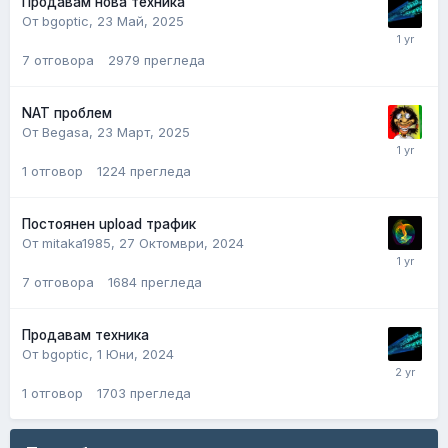
Продавам нова техника
От bgoptic,
23 Май, 2025
7
отговора
2979
прегледа
NAT проблем
От Begasa,
23 Март, 2025
1
отговор
1224
прегледа
Постоянен upload трафик
От mitaka1985,
27 Октомври, 2024
7
отговора
1684
прегледа
Продавам техника
От bgoptic,
1 Юни, 2024
1
отговор
1703
прегледа