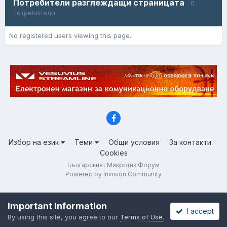
Потребители разглеждащи страницата
0
потребители
No registered users viewing this page.
Избор на език
Теми
Общи условия
За контакти
Cookies
Българският Микротик Форум
Powered by Invision Community
Important Information
I accept
By using this site, you agree to our
Terms of Use
.