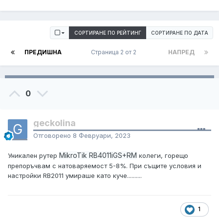
СОРТИРАНЕ ПО РЕЙТИНГ
СОРТИРАНЕ ПО ДАТА
ПРЕДИШНА
Страница 2 от 2
НАПРЕД
0
geckolina
Отговорено
8 Февруари, 2023
MikroTik
RB4011iGS+RM
Уникален рутер
колеги, горещо
препоръчвам с натоваряемост 5-8%. При същите условия и
настройки RB2011 умираше като куче..........
1