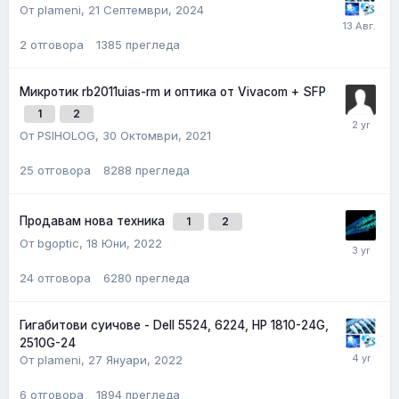
От plameni,
21 Септември, 2024
2
отговора
1385
прегледа
Микротик rb2011uias-rm и оптика от Vivacom + SFP
1
2
От PSIHOLOG,
30 Октомври, 2021
25
отговора
8288
прегледа
Продавам нова техника
1
2
От bgoptic,
18 Юни, 2022
24
отговора
6280
прегледа
Гигабитови суичове - Dell 5524, 6224, HP 1810-24G,
2510G-24
От plameni,
27 Януари, 2022
6
отговора
1894
прегледа