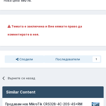
Нова цена
190
лв.
Темата е заключена и Вие нямате право да
коментирате в нея.
Сподели
Последователи
1
Върнете се назад
Similar Content
Продавам нов MikroTik CRS328-4C-20S-4S+RM