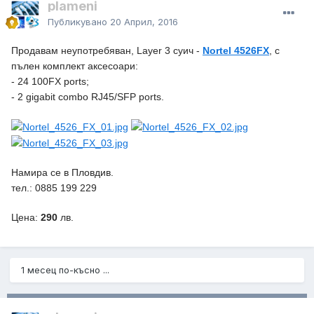
plameni
Публикувано
20 Април, 2016
Продавам неупотребяван, Layer 3 суич -
Nortel 4526FX
, с
пълен комплект аксесоари:
- 24 100FX ports;
- 2 gigabit combo RJ45/SFP ports.
Намира се в Пловдив.
тел.: 0885 199 229
Цена:
290
лв.
1 месец по-късно ...