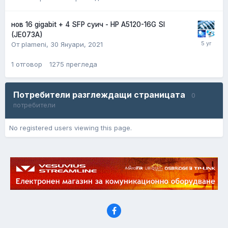
нов 16 gigabit + 4 SFP суич - HP A5120-16G SI
(JE073A)
От plameni,
30 Януари, 2021
1
отговор
1275
прегледа
Потребители разглеждащи страницата
0
потребители
No registered users viewing this page.