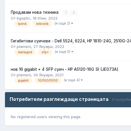
Продавам нова техника
1
2
От bgoptic,
18 Юни, 2022
(и още 2)
tplink
mikrotik
Гигабитови суичове - Dell 5524, 6224, HP 1810-24G, 2510G-2
От plameni,
27 Януари, 2022
(и още 5)
managed
sfp+
нов 16 gigabit + 4 SFP суич - HP A5120-16G SI (JE073A)
От plameni,
30 Януари, 2021
(и още 4)
gigabit
10/100/1000
Потребители разглеждащи страницата
0 потреб
No registered users viewing this page.