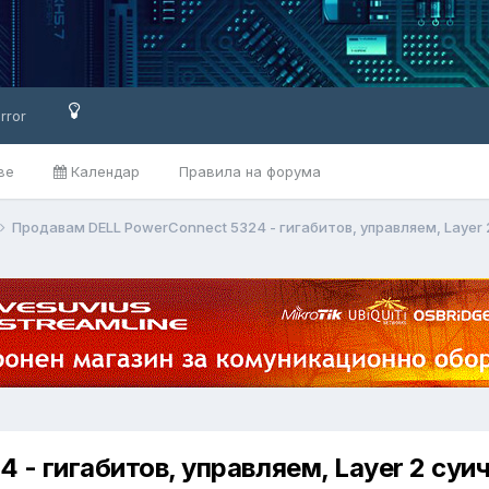
rror
ве
Календар
Правила на форума
Продавам DELL PowerConnect 5324 - гигабитов, управляем, Layer 
- гигабитов, управляем, Layer 2 суи