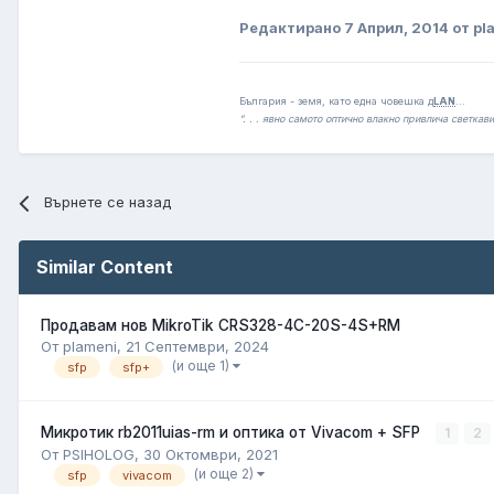
Редактирано
7 Април, 2014
от pl
България - земя, като една човешка д
LAN
...
". . . явно самото оптично влакно привлича светкав
Върнете се назад
Similar Content
Продавам нов MikroTik CRS328-4C-20S-4S+RM
От plameni,
21 Септември, 2024
(и още 1)
sfp
sfp+
Микротик rb2011uias-rm и оптика от Vivacom + SFP
1
2
От PSIHOLOG,
30 Октомври, 2021
(и още 2)
sfp
vivacom