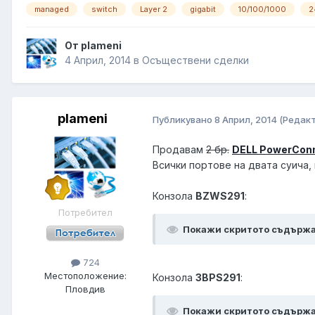
managed
switch
Layer 2
gigabit
10/100/1000
2
От plameni
4 Април, 2014
в
Осъществени сделки
plameni
Публикувано
8 Април, 2014
(Редак
Продавам
2 бр.
DELL PowerCon
Всички портове на двата суича,
Конзола
BZWS291
:
Потребител
Покажи скритото съдърж
724
Местоположение:
Конзола
3BPS291
:
Пловдив
Покажи скритото съдърж