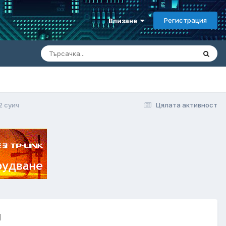
Регистрация
Влизане
2 суич
Цялата активност
ч