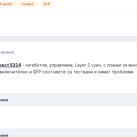
4 ports
combo
SFP
тирано)
nect 5324
- гигабитов, управляем, Layer 2 суич, с планки за мо
 включително и SFP-слотовете са тествани и нямат проблеми.
ание
ание