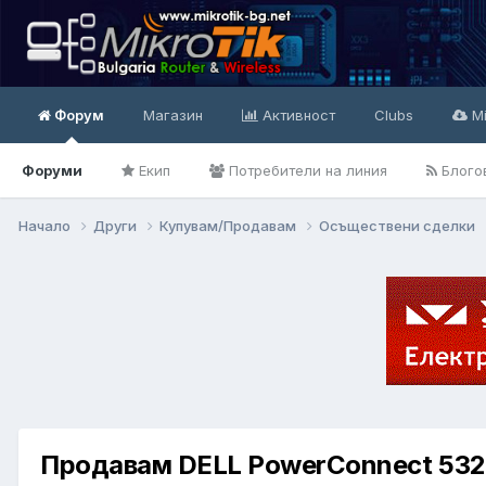
Форум
Магазин
Активност
Clubs
Mi
Форуми
Екип
Потребители на линия
Блого
Начало
Други
Купувам/Продавам
Осъществени сделки
Продавам DELL PowerConnect 5324 