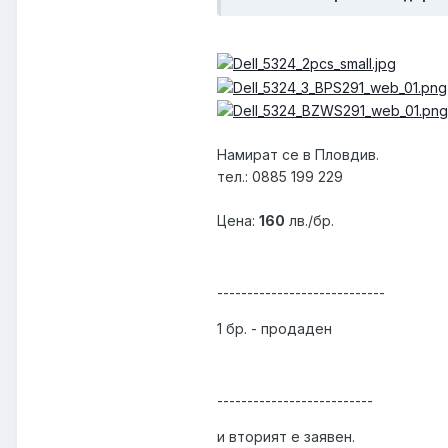
Намират се в Пловдив.
тел.: 0885 199 229
Цена:
160
лв./бр.
----------------------------
1 бр. - продаден
--------------------------
и вторият е заявен.