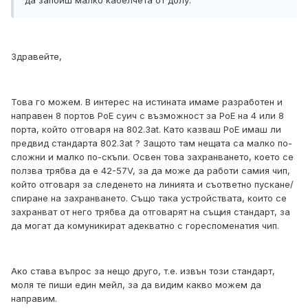
Здравейте,
Това го можем. В интерес на истината имаме разработен и
направен 8 портов PoE суич с възможност за PoE на 4 или 8
порта, който отговаря на 802.3at. Като казваш PoE имаш ли
предвид стандарта 802.3at ? Защото там нещата са малко по-
сложни и малко по-скъпи. Освен това захранването, което се
ползва трябва да е 42-57V, за да може да работи самия чип,
който отговаря за следенето на линията и съответно пускане/
спиране на захранването. Също така устройствата, които се
захранват от него трябва да отговарят на същия стандарт, за
да могат да комуникират адекватно с гореспоменатия чип.
Ако става въпрос за нещо друго, т.е. извън този стандарт,
моля те пиши един мейл, за да видим какво можем да
направим.