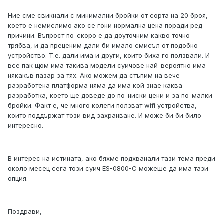
Ние сме свикнали с минимални бройки от сорта на 20 броя,
което е немислимо ако се гони нормална цена поради ред
причини. Въпрост по-скоро е да доуточним какво точно
трябва, и да преценим дали би имало смисъл от подобно
устройство. Т.е. дали има и други, които биха го ползвали. И
все пак щом има такива модели суичове най-вероятно има
някакъв пазар за тях. Ако можем да стъпим на вече
разработена платформа няма да има кой знае каква
разработка, което ще доведе до по-ниски цени и за по-малки
бройки. Факт е, че много колеги ползват wifi устройства,
които поддържат този вид захранване. И може би би било
интересно.
В интерес на истината, ако бяхме подхванали тази тема преди
около месец сега този суич ES-0800-C можеше да има тази
опция.
Поздрави,