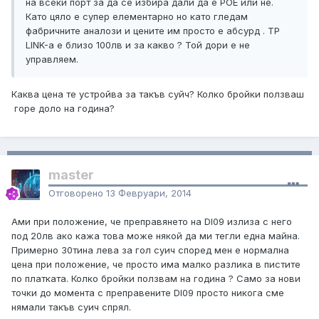
на всеки порт за да се избира дали да е POE или не.
Като цяло е супер елементарно но като гледам
фабричните аналози и цените им просто е абсурд . ТP
LINK-а е близо 100лв и за какво ? Той дори е не
управляем.
Каква цена те устройва за такъв суйч? Колко бройки ползваш
горе доло на година?
master
Отговорено
13 Февруари, 2014
Ами при положение, че преправянето на DI09 излиза с него
под 20лв ако кажа това може някой да ми тегли една майна.
Примерно 30тина лева за гол суич според мен е нормална
цена при положение, че просто има малко разлика в пистите
по платката. Колко бройки ползвам на година ? Само за нови
точки до момента с преправените DI09 просто никога сме
нямали такъв суич спрял.