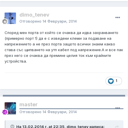
dimo_tenev
Отговорено
14 Февруари, 2014
Според мен порта от който се очаква да идва захранването
(примерно порт 1) да е с изведени клеми за подаване на
напрежението а не през порта защото всички знаем какво
става със щипването на утп кабел под напрежение.А и все пак
през него се очаква да премине целия ток към крайните
устройства.
1
master
Отговорено
14 Февруари, 2014
На 13.02.2014 г. at 22:35, dimo_tenev написа: