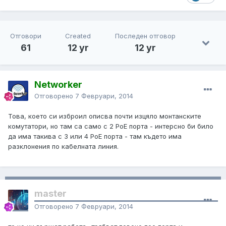
Отговори
Created
Последен отговор
61
12 yr
12 yr
Networker
Отговорено
7 Февруари, 2014
Това, което си изброил описва почти изцяло монтанските
комутатори, но там са само с 2 PoE порта - интерсно би било
да има такива с 3 или 4 PoE порта - там където има
разклонения по кабелната линия.
master
Отговорено
7 Февруари, 2014