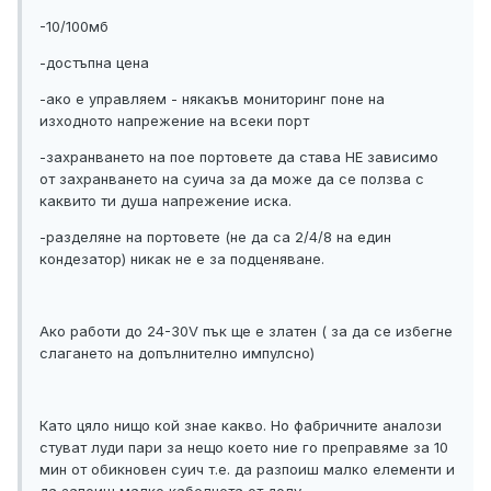
-10/100мб
-достъпна цена
-ако е управляем - някакъв мониторинг поне на
изходното напрежение на всеки порт
-захранването на пое портовете да става НЕ зависимо
от захранването на суича за да може да се ползва с
каквито ти душа напрежение иска.
-разделяне на портовете (не да са 2/4/8 на един
кондезатор) никак не е за подценяване.
Aко работи до 24-30V пък ще е златен ( за да се избегне
слагането на допълнително импулсно)
Като цяло нищо кой знае какво. Но фабричните аналози
стуват луди пари за нещо което ние го преправяме за 10
мин от обикновен суич т.е. да разпоиш малко елементи и
да запоиш малко кабелчета от долу.