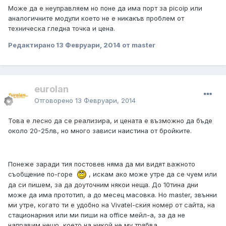
Moже да е неуправляем но поне да има порт за picoip или
аналогичните модули което не е никакъв проблем от
техническа гледна точка и цена.
Редактирано
13 Февруари, 2014
от master
eurolan
Отговорено
13 Февруари, 2014
Това е лесно да се реализира, и цената е възможно да бъде
около 20-25лв, но много зависи наистина от бройките.
Понеже заради тия постовев няма да ми видят важното
съобщение по-горе
, искам ако може утре да се чуем или
да си пишем, за да доуточним някои неща. До 10тина дни
може да има прототип, а до месец масовка. Но master, звънни
ми утре, когато ти е удобно на Vivatel-ския номер от сайта, на
стационарния или ми пиши на office мейл-а, за да не
направим нещо, което на никой не му трябва.