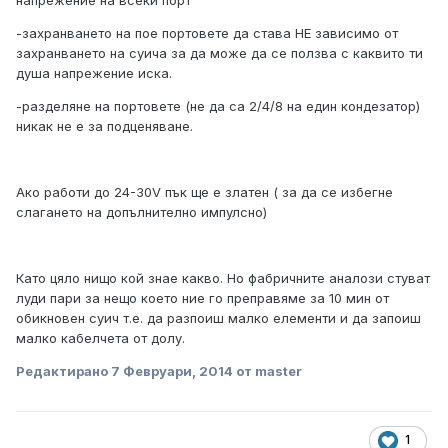
-захранването на пое портовете да става НЕ зависимо от
захранването на суича за да може да се ползва с каквито ти
душа напрежение иска.
-разделяне на портовете (не да са 2/4/8 на един кондезатор)
никак не е за подценяване.
Aко работи до 24-30V пък ще е златен ( за да се избегне
слагането на допълнително импулсно)
Като цяло нищо кой знае какво. Но фабричните аналози стуват
луди пари за нещо което ние го преправяме за 10 мин от
обикновен суич т.е. да разпоиш малко елементи и да запоиш
малко кабелчета от долу.
Редактирано
7 Февруари, 2014
от master
1