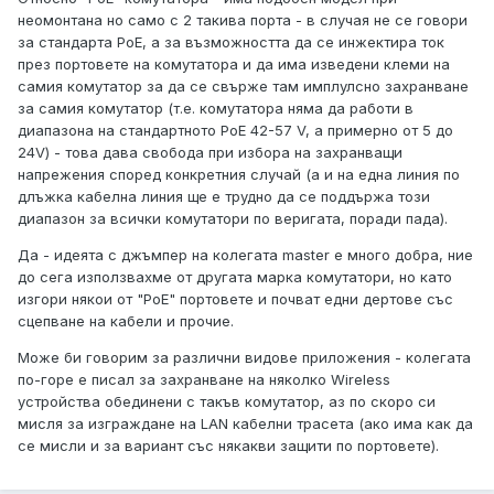
неомонтана но само с 2 такива порта - в случая не се говори
за стандарта PoE, а за възможността да се инжектира ток
през портовете на комутатора и да има изведени клеми на
самия комутатор за да се свърже там имплулсно захранване
за самия комутатор (т.е. комутатора няма да работи в
диапазона на стандартното PoE 42-57 V, а примерно от 5 до
24V) - това дава свобода при избора на захранващи
напрежения според конкретния случай (а и на една линия по
длъжка кабелна линия ще е трудно да се поддържа този
диапазон за всички комутатори по веригата, поради пада).
Да - идеята с джъмпер на колегата master е много добра, ние
до сега използвахме от другата марка комутатори, но като
изгори някои от "PoE" портовете и почват едни дертове със
сцепване на кабели и прочие.
Може би говорим за различни видове приложения - колегата
по-горе е писал за захранване на няколко Wireless
устройства обединени с такъв комутатор, аз по скоро си
мисля за изграждане на LAN кабелни трасета (ако има как да
се мисли и за вариант със някакви защити по портовете).