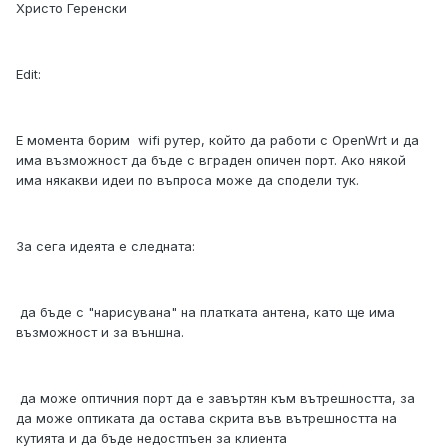
Христо Геренски
Edit:
Е момента борим wifi рутер, който да работи с OpenWrt и да
има възможност да бъде с вграден опичен порт. Ако някой
има някакви идеи по въпроса може да сподели тук.
За сега идеята е следната:
да бъде с "нарисувана" на платката антена, като ще има
възможност и за външна.
да може оптичния порт да е завъртян към вътрешността, за
да може оптиката да остава скрита във вътрешността на
кутията и да бъде недостпъен за клиента