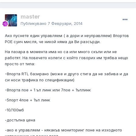
master
Публикувано
7 Февруари, 2014
Ако пуснете един управляем ( а дори и неуправляем) 8портов
POE суич мисля, че никой няма да Ви разсърди.
На пазара в момента има но са или много скъпи или не
работят. На повечето колеги с който говорих им трябва нещо
просто от типа:
-8порта RTL базирано (може и друго стига да не забива и да
си носи трафика по спецификации)
-8порта пое + 1 ъп линк или 7пое + 1ъплинк
-5порт 4пое + 1ъп линк
-10/100мб
-достъпна цена
-ако е управляем - някакъв мониторинг поне на изходното
напрежение на всеки порт