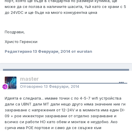
порт, която ще бъде в стандартна по размери кутийка, ще
може да се ползва в наличните шасита, тъй като се храни с 5
до 24VDC и ще бъде на много конкурентна цена
Поздрави,
Христо Геренски
Редактирано
13 Февруари, 2014
от eurolan
master
Отговорено
13 Февруари, 2014
Идеята е следната... имаме точки с по 4-5-7 wifi устройства
дали са UBNT дали МТ дали нещо друго няма значение ние ги
захранване с напрежения от 12-24V и в момента има един DI-
09 + poe инжектори захранвани от отделно захранване и
всичко си работи НО като обем и монтаж е неудобно. Ако
суича има POE портове и само да се свърже към