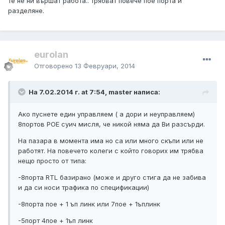
те не ни вършат работа.. трябват повече пое порта и
разделяне.
eurolan
Отговорено
13 Февруари, 2014
На 7.02.2014 г. at 7:54, master написа:
Ако пуснете един управляем ( а дори и неуправляем)
8портов POE суич мисля, че никой няма да Ви разсърди.
На пазара в момента има но са или много скъпи или не
работят. На повечето колеги с който говорих им трябва
нещо просто от типа:
-8порта RTL базирано (може и друго стига да не забива
и да си носи трафика по спецификации)
-8порта пое + 1 ъп линк или 7пое + 1ъплинк
-5порт 4пое + 1ъп линк