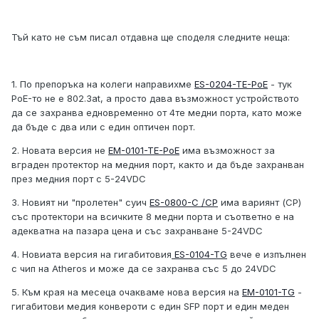
Тъй като не съм писал отдавна ще споделя следните неща:
1. По препоръка на колеги направихме
ES-0204-TE-PoE
- тук
PoE-то не е 802.3at, а просто дава възможност устройството
да се захранва едновременно от 4те медни порта, като може
да бъде с два или с един оптичен порт.
2. Новата версия не
EM-0101-TE-PoE
има възможност за
вграден протектор на медния порт, както и да бъде захранван
през медния порт с 5-24VDC
3. Новият ни "пролетен" суич
ES-0800-C /CP
има вариянт (CP)
със протектори на всичките 8 медни порта и съответно е на
адекватна на пазара цена и със захранване 5-24VDC
4. Новиата версия на гигабитовия
ES-0104-TG
вече е изпълнен
с чип на Atheros и може да се захранва със 5 до 24VDC
5. Към края на месеца очакваме нова версия на
EM-0101-TG
-
гигабитови медия конвероти с един SFP порт и един меден