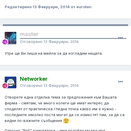
Редактирано
13 Февруари, 2014
от eurolan
master
Отговорено
13 Февруари, 2014
Утре ще Ви пиша на мейла за да изгладим нещата.
Networker
Отговорено
13 Февруари, 2014
Отворете една отделна тема за предложения към Вашата
фирма - смятам, че много колеги ще имат интерес да
споделят от практическа гледна точка какво им е нужно -
последните няколко поста могат да се изместят там, за да са
видни по-важните съобщения
Относно "PoE" комутатора - има подобен модел при