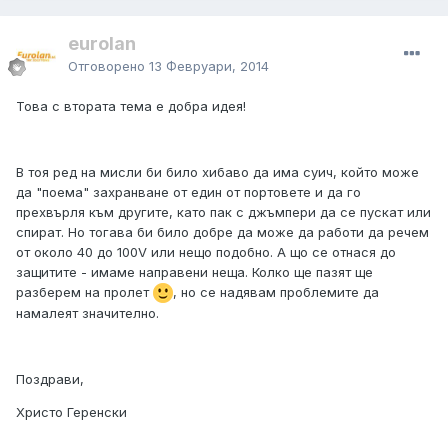
eurolan
Отговорено
13 Февруари, 2014
Това с втората тема е добра идея!
В тоя ред на мисли би било хибаво да има суич, който може
да "поема" захранване от един от портовете и да го
прехвърля към другите, като пак с джъмпери да се пускат или
спират. Но тогава би било добре да може да работи да речем
от около 40 до 100V или нещо подобно. А що се отнася до
защитите - имаме направени неща. Колко ще пазят ще
разберем на пролет
, но се надявам проблемите да
намалеят значително.
Поздрави,
Христо Геренски