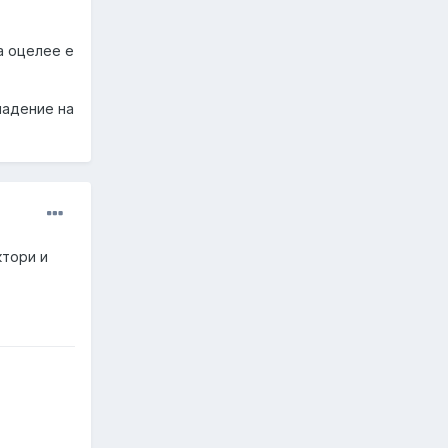
а оцелее е
падение на
ктори и