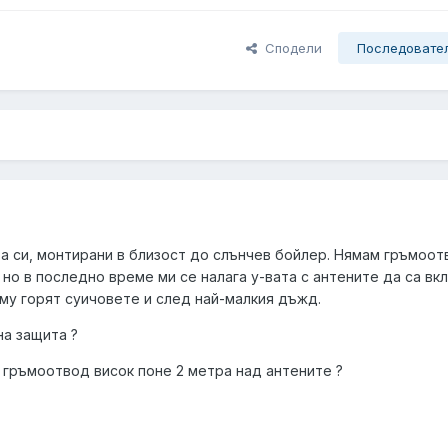
Сподели
Последовате
а си, монтирани в близост до слънчев бойлер. Нямам гръмоот
 но в последно време ми се налага у-вата с антените да са вк
му горят суичовете и след най-малкия дъжд.
на защита ?
 гръмоотвод висок поне 2 метра над антените ?