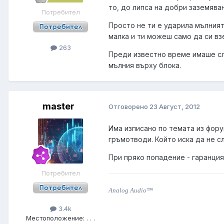
то, до липса на добри заземяван
Потребител
Просто не ти е ударила мълният
малка и ти можеш само да си вз
263
Преди известно време имаше слу
мълния върху блока.
master
Отговорено
23 Август, 2012
Има изписано по темата из фору
гръмотводи. Който иска да не с
При пряко попадение - гаранция 
Потребител
Analog Audio™
3.4k
Местоположение:
. . .