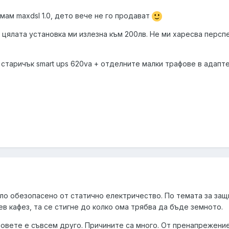
имам maxdsl 1.0, дето вече не го продават
и цялата установка ми излезна към 200лв. Не ми харесва персп
старичък smart ups 620va + отделните малки трафове в адапт
ло обезопасено от статично електричество. По темата за защ
ев кафез, та се стигне до колко ома трябва да бъде земното.
човете е съвсем друго. Причините са много. От пренапрежение