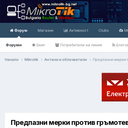
Форум
Магазин
Активност
Clubs
Mi
Форуми
Екип
Потребители на линия
Блого
Начало
Mikrotik
Антени и облъчватели
Предпазни мерки 
Предпазни мерки против гръмотев