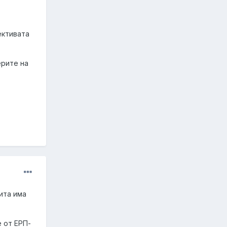
ективата
ерите на
ита има
 от ЕРП-