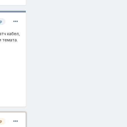
р
атч кабел,
и темата.
р