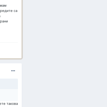
имам
вредите са
а
ирани
ете такова