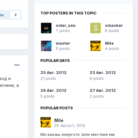
TOP POSTERS IN THIS TOPIC
ли
2
solar_sea
smacker
7 posts
6 posts
master
Mile
5 posts
4 posts
POPULAR DAYS
25 Авг. 2012
23 Авг. 2012
21 posts
6 posts
вод и
лючени, а
26 Авг. 2012
27 Авг. 2012
5 posts
2 posts
POPULAR POSTS
Mile
25 Август, 2012
Ми викаш енергото (или местния им