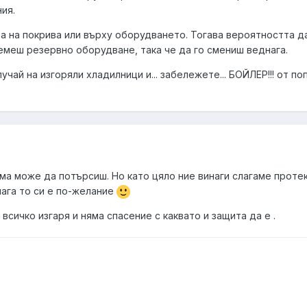
ия.
а на покрива или върху оборудването. Тогава вероятността д
емеш резервно оборудване, така че да го смениш веднага.
чай на изгоряли хладилници и... забележете... БОЙЛЕР!!! от по
ма може да потърсиш. Но като цяло ние винаги слагаме проте
лага то си е по-желание
всичко изгаря и няма спасение с каквато и защита да е .