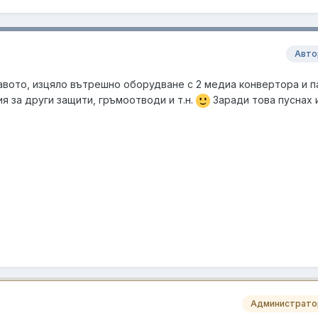
Авто
авото, изцяло вътрешно оборудване с 2 медиа конвертора и п
 за други защити, гръмоотводи и т.н.
Заради това пуснах 
Администрато