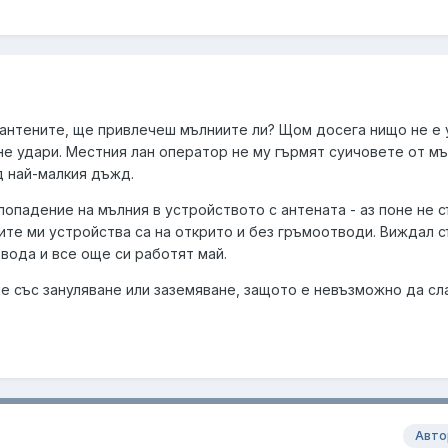
 антените, ще привлечеш мълниите ли? Щом досега нищо не е 
не удари. Местния лан оператор не му гърмят суичовете от мъ
д най-малкия дъжд.
попадение на мълния в устройството с антената - аз поне не 
ките ми устройства са на открито и без гръмоотводи. Виждал 
вода и все още си работят май.
е със зануляване или заземяване, защото е невъзможно да сл
Авто