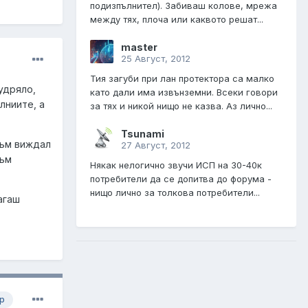
подизпълнител). Забиваш колове, мрежа
между тях, плоча или каквото решат...
master
25 Август, 2012
Тия загуби при лан протектора са малко
удряло,
като дали има извънземни. Всеки говори
лниите, а
за тях и никой нищо не казва. Аз лично...
Tsunami
съм виждал
27 Август, 2012
съм
Някак нелогично звучи ИСП на 30-40к
потребители да се допитва до форума -
нищо лично за толкова потребители...
агаш
р