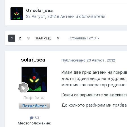
От solar_sea
23 Август, 2012
в
Антени и облъчватели
1
2
3
НАПРЕД
Страница 1 от 3
solar_sea
Публикувано
23 Август, 2012
Имам две грид антени на покрив
доста години нищо не е удряло,
местния лан оператор редовно 
Какви са вариантите за адекват
Потребител
До колкото разбирам ми трябва
63
Местоположение: