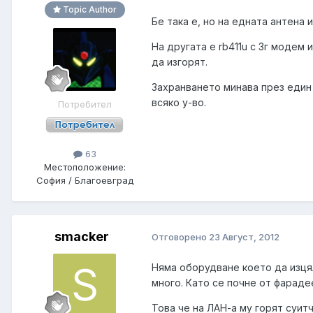
Topic Author
Бе така е, но на едната антена 
На другата е rb411u с 3г модем 
да изгорят.
Захранването минава през един 
всяко у-во.
Потребител
63
Местоположение:
София / Благоевград
smacker
Отговорено
23 Август, 2012
Няма оборудване което да изця
много. Като се почне от фараде
Това че на ЛАН-а му горят суит