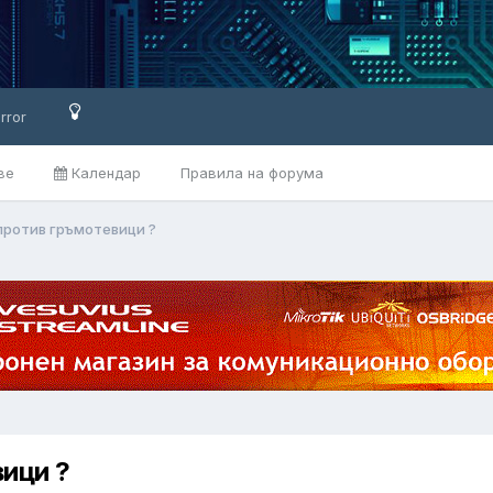
rror
ве
Календар
Правила на форума
против гръмотевици ?
ици ?