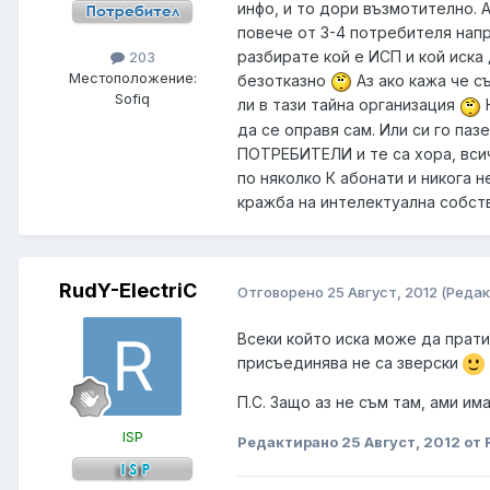
инфо, и то дори възмотително. 
повече от 3-4 потребителя напр
разбирате кой е ИСП и кой иска
203
Местоположение:
безотказно
Аз ако кажа че с
Sofiq
ли в тази тайна организация
Н
да се оправя сам. Или си го п
ПОТРЕБИТЕЛИ и те са хора, вси
по няколко К абонати и никога 
кражба на интелектуална собст
RudY-ElectriC
Отговорено
25 Август, 2012
(Редак
Всеки който иска може да прати
присъединява не са зверски
П.С. Защо аз не съм там, ами им
ISP
Редактирано
25 Август, 2012
от 