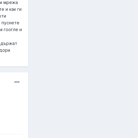
ли мрежа
е и как ги
оти
е пуснете
м гоогле и
о държат
 дори