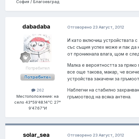
София / Благоевград
dabadaba
Отговорено
23 Август, 2012
И като включиш устройствата с
със същия успех може и пак да 
от проникнала влага, щом е сле
Малка е вероятността за пряко 
Потребител
все още такова, макар, че всич
устройства закачени за гръмоот
Наблегни на стабилно захранван
262
Местоположение:
на
гръмоотвод на всяка антена.
село 43°59'48.14"С 27°
9'47.67"И
solar_sea
Отговорено
23 Август, 2012