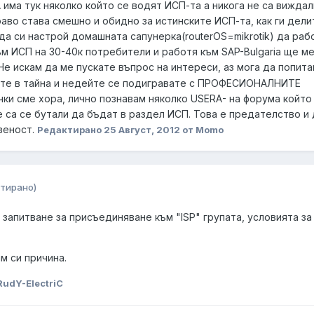
А има тук няколко който се водят ИСП-та а никога не са вижда
аво става смешно и обидно за истинските ИСП-та, как ги делит
 да си настрой домашната сапунерка(routerOS=mikrotik) да раб
ъм ИСП на 30-40к потребители и работя към SAP-Bulgaria ще м
е искам да ме пускате въпрос на интереси, аз мога да попита
азете в тайна и недейте се подигравате с ПРОФЕСИОНАЛНИТЕ
чки сме хора, лично познавам няколко USERA- на форума койт
не са се бутали да бъдат в раздел ИСП. Това е предателство и
веност.
Редактирано
25 Август, 2012
от Momo
тирано)
 запитване за присъединяване към "ISP" групата, условията за
ам си причина.
RudY-ElectriC