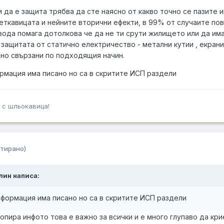
и да е защита трябва да сте наясно от какво точно се пазите 
еткавицата и нейните вторични ефекти, в 99% от случаите по
вода помага дотолкова че да не ти срути жилището или да им
защитата от статично електричество - метални кутии , екран
ено свързани по подходящия начин.
рмация има писано но са в скритите ИСП раздели
 с шльокавица!
тирано)
елин написа:
формация има писано но са в скритите ИСП раздели
опира инфото това е важно за всички и е много глупаво да кри