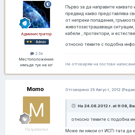
Първо за да направите каквато 
предвид какво представлява св
от непреки попадения, гръмоот
животозастрашаващи ситуации, 
кабели , протектори, и естеств
Администратор
относно темите с подобна инфо
2.5k
Местоположение:
Не отговарям на постове написани
някъде тук на юг
Momo
Отговорено
25 Август, 2012
(Редак
На 24.08.2012 г. at 9:08, В
относно темите с подобна ин
Потребител
Може ли някои от ИСП-тата да к