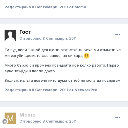
Редактирано
8 Септември, 2011
от Momo
Гост
Отговорено
8 Септември, 2011
Ти луд лиси "някой ден ще ти отмъстя" ти вече ми отмъсти че
ми изгуби времето със запоения си хард
Много бързо си промени позицията кое колко работи. Първо
едно твърдиш после друго.
Веднъж излъга повече нито дума от теб не мога да повярвам.
Редактирано
8 Септември, 2011
от NetworkPro
Momo
Отговорено
8 Септември, 2011