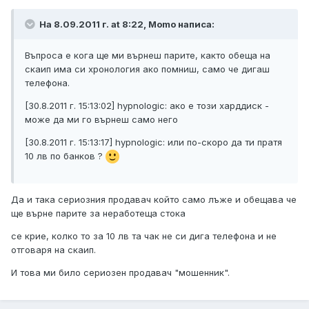
На 8.09.2011 г. at 8:22, Momo написа:
Въпроса е кога ще ми върнеш парите, както обеща на
скаип има си хронология ако помниш, само че дигаш
телефона.
[30.8.2011 г. 15:13:02] hypnologic: ако е този харддиск -
може да ми го върнеш само него
[30.8.2011 г. 15:13:17] hypnologic: или по-скоро да ти пратя
10 лв по банков ?
Да и така сериозния продавач който само лъже и обещава че
ще върне парите за неработеща стока
се крие, колко то за 10 лв та чак не си дига телефона и не
отговаря на скаип.
И това ми било сериозен продавач "мошенник".