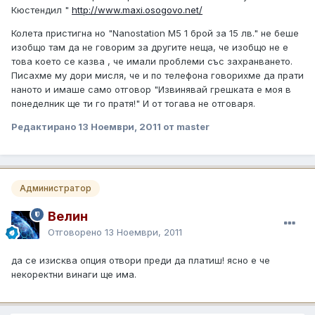
Кюстендил "
http://www.maxi.osogovo.net/
Колета пристигна но "Nanostation M5 1 брой за 15 лв." не беше
изобщо там да не говорим за другите неща, че изобщо не е
това което се казва , че имали проблеми със захранването.
Писахме му дори мисля, че и по телефона говорихме да прати
наното и имаше само отговор "Извинявай грешката е моя в
понеделник ще ти го пратя!" И от тогава не отговаря.
Редактирано
13 Ноември, 2011
от master
Администратор
Велин
Отговорено
13 Ноември, 2011
да се изисква опция отвори преди да платиш! ясно е че
некоректни винаги ще има.