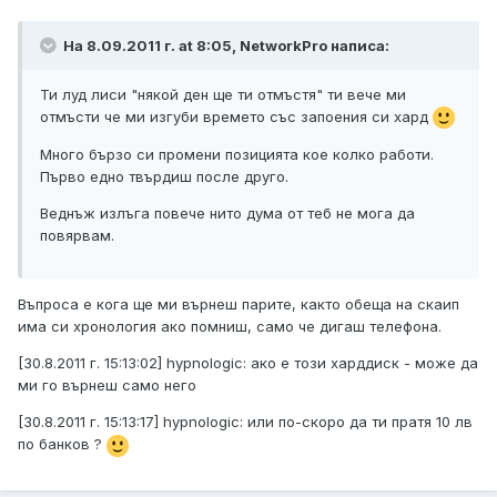
На 8.09.2011 г. at 8:05, NetworkPro написа:
Ти луд лиси "някой ден ще ти отмъстя" ти вече ми
отмъсти че ми изгуби времето със запоения си хард
Много бързо си промени позицията кое колко работи.
Първо едно твърдиш после друго.
Веднъж излъга повече нито дума от теб не мога да
повярвам.
Въпроса е кога ще ми върнеш парите, както обеща на скаип
има си хронология ако помниш, само че дигаш телефона.
[30.8.2011 г. 15:13:02] hypnologic: ако е този харддиск - може да
ми го върнеш само него
[30.8.2011 г. 15:13:17] hypnologic: или по-скоро да ти пратя 10 лв
по банков ?