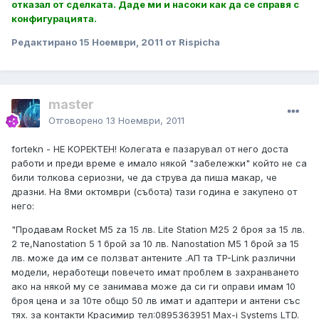
отказал от сделката. Даде ми и насоки как да се справя с
конфигурацията.
Редактирано
15 Ноември, 2011
от Rispicha
master
Отговорено
13 Ноември, 2011
fortekn - НЕ КОРЕКТЕН! Колегата е пазарувал от него доста
работи и преди време е имало някой "забележки" който не са
били толкова сериозни, че да струва да пиша макар, че
дразни. На 8ми октомври (събота) тази година е закупено от
него:
"Продавам Rocket M5 za 15 лв. Lite Station M25 2 броя за 15 лв.
2 те,Nanostation 5 1 брой за 10 лв. Nanostation M5 1 брой за 15
лв. може да им се ползват антените .АП та TP-Link различни
модели, неработещи повечето имат проблем в захранването
ако на някой му се занимава може да си ги оправи имам 10
броя цена и за 10те общо 50 лв имат и адаптери и антени със
тях. за контакти Красимир тел:0895363951 Max-i Systems LTD.