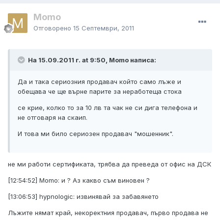
Momo
Отговорено
15 Септември, 2011
На 15.09.2011 г. at 9:50, Momo написа:
Да и така сериозния продавач който само лъже и
обещава че ще върне парите за неработеща стока
се крие, колко то за 10 лв та чак не си дига телефона и
не отговаря на скаип.
И това ми било сериозен продавач "мошенник".
не ми работи сертификата, трябва да преведа от офис на ДСК
[12:54:52] Momo: и ? Аз какво съм виновен ?
[13:06:53] hypnologic: извинявай за забавянето
Лъжите нямат край, некоректния продавач, първо продава не