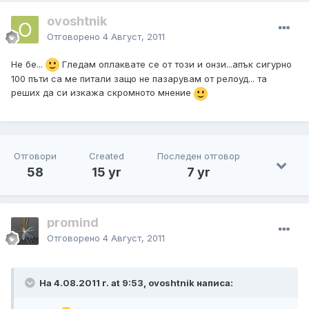
ovoshtnik
Отговорено
4 Август, 2011
Не бе...
Гледам оплаквате се от този и онзи...апък сигурно
100 пъти са ме питали защо не пазарувам от релоуд... та
реших да си изкажа скромното мнение
Отговори
Created
Последен отговор
58
15 yr
7 yr
promind
Отговорено
4 Август, 2011
На 4.08.2011 г. at 9:53, ovoshtnik написа: