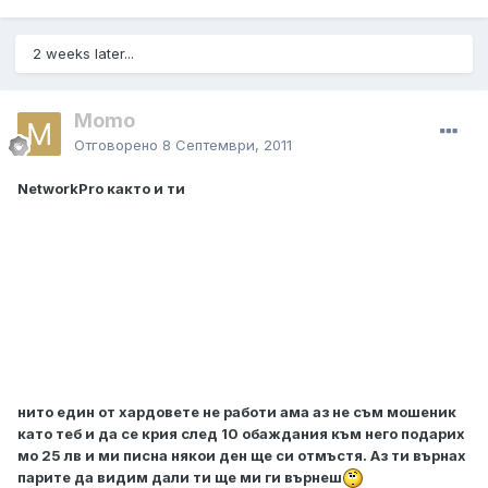
2 weeks later...
Momo
Отговорено
8 Септември, 2011
NetworkPro както и ти
нито един от хардовете не работи ама аз не съм мошеник
като теб и да се крия след 10 обаждания към него подарих
мо 25 лв и ми писна някои ден ще си отмъстя. Аз ти върнах
парите да видим дали ти ще ми ги върнеш