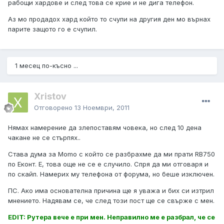
рабощи хардове и след това се крие и не дига телефон.
Аз мо продадох хард който то счупи на другия ден мо върнах
парите защото го е счупил.
1 месец по-късно ...
Xristov
Отговорено
13 Ноември, 2011
Нямах намерение да злепоставям човека, но след 10 дена
чакане не се стърпях..
Става дума за Momo с който се разбрахме да ми прати RB750
по Еконт. Е, това още не се е случило. Спря да ми отговаря и
по скайп. Намерих му телефона от форума, но беше изключен.
ПС. Ако има основателна причина ще я уважа и бих си изтрил
мнението. Надявам се, че след този пост ще се свърже с мен.
EDIT: Рутера вече е при мен. Неправилно ме е разбрал, че се