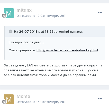
mitqnx
Отговорено
10 Септември, 2011
На 26.07.2011 г. at 13:53, promind написа:
Ето един лог от днес...
Сами преценете:
http://www.techstream.eu/reloadbg.html
За сведение , LAN чиповете се доставят и от други фирми , а
презапояването не отнема много време и усилия . Тук сме
все пак интелигентни хора и можем да се справим сами .
Momo
Отговорено
15 Септември, 2011