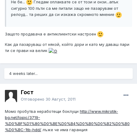
Не бе...
Гледам оплаквате се от този и онзи...апък
сигурно 100 пъти са ме питали защо не пазарувам от
релоуд... та реших да си изкажа скромното мнение
Защото продавача е антиклиентски настроен
Как да пазаруваш от някой, който дори и като му даваш пари
ти се прави на велик
4 weeks later...
Гост
Отговорено
30 Август, 2011
Момо пробутва неработещи боклуци
http://www.mikrotik-
bg.net/topic/3719-
%D0%BF%D1%80%D0%BE%D0%B4%D0%B0%D0%B2%D0%B0
%D0%BC-1tb-hdd/
лъже че има гаранция