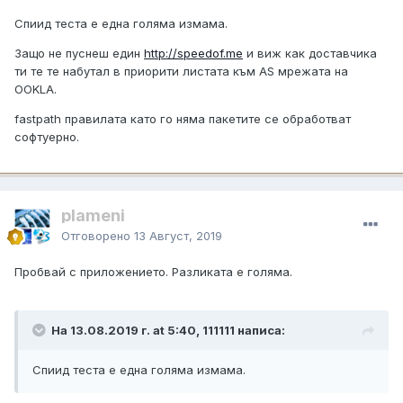
Спиид теста е една голяма измама.
Защо не пуснеш един
http://speedof.me
и виж как доставчика
ти те те набутал в приорити листата към AS мрежата на
OOKLA.
fastpath правилата като го няма пакетите се обработват
софтуерно.
plameni
Отговорено
13 Август, 2019
Пробвай с приложението. Разликата е голяма.
На 13.08.2019 г. at 5:40, 111111 написа:
Спиид теста е една голяма измама.