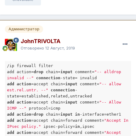
Администратор
JohnTRIVOLTA
Отговорено
12 Август, 2019
/ip firewall filter

add action=
drop
 chain=
input
 comment=
"-- alldrop 
invalid --"
connection
add
action
=accept chain=
input
 comment=
"-- allow 
est.rel.untr. --"
connection
-
add
action
=accept chain=
input
 comment=
"-- Allow 
ICMP --"
add
action
=
drop
 chain=
input
in
add
action
=accept chain=forward comment=
"Accept In 
IPsec policy."
 ipsec-policy=
in
add
action
=accept chain=forward comment=
"Accept 