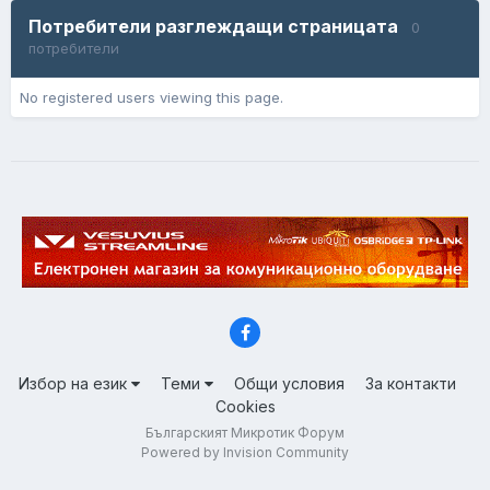
Потребители разглеждащи страницата
0
потребители
No registered users viewing this page.
Избор на език
Теми
Общи условия
За контакти
Cookies
Българският Микротик Форум
Powered by Invision Community