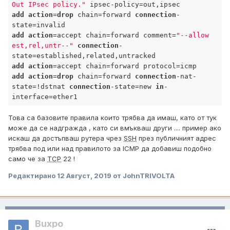
Out IPsec policy."
add
action
=
drop
 chain=forward 
connection
-
add
action
=accept chain=forward comment=
"--allow 
est,rel,untr--"
connection
-
add
action
add
action
=
drop
 chain=forward 
connection
-nat-
state=!dstnat 
connection
-state=new 
in
-
Това са базовите правила които трябва да имаш, като от тук
може да се надгражда , като си вмъкваш други .... пример ако
искаш да достъпваш рутера чрез
SSH
през публичният адрес
трябва под или над правилото за ICMP да добавиш подобно
само че за
TCP
22 !
Редактирано
12 Август, 2019
от JohnTRIVOLTA
Buxpo