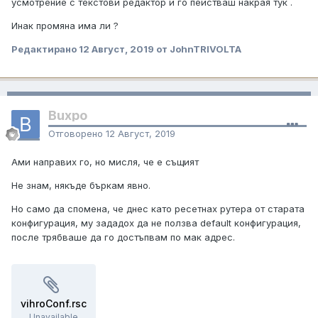
усмотрение с текстови редактор и го пействаш накрая тук .
Инак промяна има ли ?
Редактирано
12 Август, 2019
от JohnTRIVOLTA
Buxpo
Отговорено
12 Август, 2019
Ами направих го, но мисля, че е същият
Не знам, някъде бъркам явно.
Но само да спомена, че днес като ресетнах рутера от старата
конфигурация, му зададох да не ползва default конфигурация,
после трябваше да го достъпвам по мак адрес.
vihroConf.rsc
Unavailable