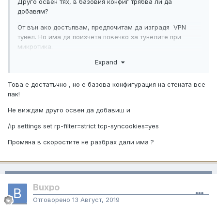
Друго освен тях, в базовия конфиг трябва ли да
добавям?
От вън ако достъпвам, предпочитам да изградя VPN
тунел. Но има да поизчета повечко за тунелите при
микротика.
Expand
Това е достатъчно , но е базова конфигурация на стената все
пак!
Не виждам друго освен да добавиш и
/ip settings set rp-filter=strict tcp-syncookies=yes
Промяна в скоростите не разбрах дали има ?
Buxpo
Отговорено
13 Август, 2019