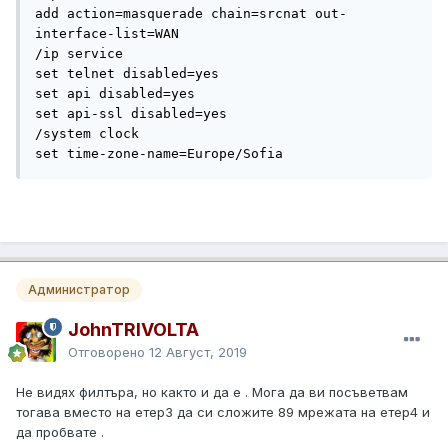
add action=masquerade chain=srcnat out-
interface-list=WAN

/ip service

set telnet disabled=yes

set api disabled=yes

set api-ssl disabled=yes

/system clock

set time-zone-name=Europe/Sofia 
Администратор
JohnTRIVOLTA
Отговорено
12 Август, 2019
Не видях филтъра, но както и да е . Мога да ви посъветвам
тогава вместо на етер3 да си сложите 89 мрежата на етер4 и
да пробвате .