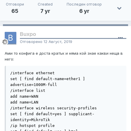
Отговори
Created
Последен отговор
65
7 yr
6 yr
Buxpo
Отговорено
12 Август, 2019
Ами то конфига е доста кратък и няма кой знае какви неща в
него:
/interface ethernet

set [ find default-name=ether1 ] 
advertise=1000M-full

/interface list

add name=WAN

add name=LAN

/interface wireless security-profiles

set [ find default=yes ] supplicant-
identity=MikroTik

/ip hotspot profile
