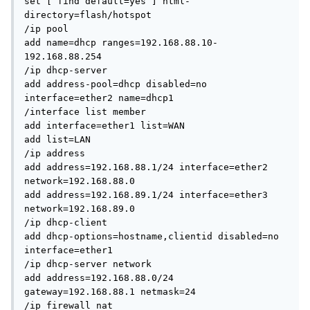
set [ find default=yes ] html-
directory=flash/hotspot

/ip pool

add name=dhcp ranges=192.168.88.10-
192.168.88.254

/ip dhcp-server

add address-pool=dhcp disabled=no 
interface=ether2 name=dhcp1

/interface list member

add interface=ether1 list=WAN

add list=LAN

/ip address

add address=192.168.88.1/24 interface=ether2 
network=192.168.88.0

add address=192.168.89.1/24 interface=ether3 
network=192.168.89.0

/ip dhcp-client

add dhcp-options=hostname,clientid disabled=no 
interface=ether1

/ip dhcp-server network

add address=192.168.88.0/24 
gateway=192.168.88.1 netmask=24

/ip firewall nat
