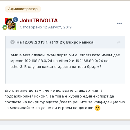
Администратор
JohnTRIVOLTA
Отговорено
12 Август, 2019
На 12.08.2019 г. at 19:27, Buxpo написа:
Ами в моя случай, WAN порта ми е ether1 като имам две
мрежи 192.168.88.0/24 на ether2 и 192.168.89.0/24 на
ether3. В случая каква е идеята на този бридж?
Ето стигаме до там , че не ползвате стандартният /
подразбиране/ конфиг, за това е хубаво един експорт да
постнете на конфигурацията /което решите за конфиденциално
го маскирайте/ за да не си играем на догатки