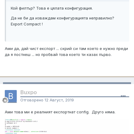
Кой филтър? Това е цялата конфигурация.
Да не би да изваждам конфигурацията неправилно?
Export Compact !
Ами да, дай чист експорт ... скрий си там което е нужно преди
да я постнеш ... но пробвай това което ти казах първо.
Buxpo
Отговорено
12 Август, 2019
Ами това ми е реалният експортнат config. Друго няма.