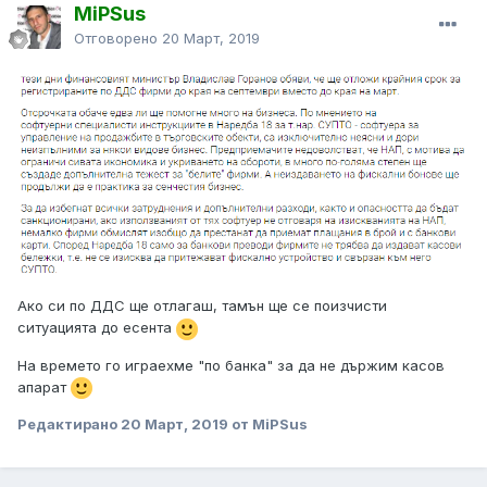
MiPSus
Отговорено
20 Март, 2019
Ако си по ДДС ще отлагаш, тамън ще се поизчисти
ситуацията до есента
На времето го играехме "по банка" за да не държим касов
апарат
Редактирано
20 Март, 2019
от MiPSus