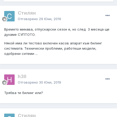
Стилян
Отговорено
29 Юни, 2019
Времето минава, отпускарски сезон е, но след 3 месеца ще
духаме СУПТОТО.
Някой има ли тестово включен касов апарат към билинг
системата. Технически проблеми, работеши модели,
одобрени ситеми ...
h3ll
Отговорено
30 Юни, 2019
Трябва ти билинг или?
Стилян