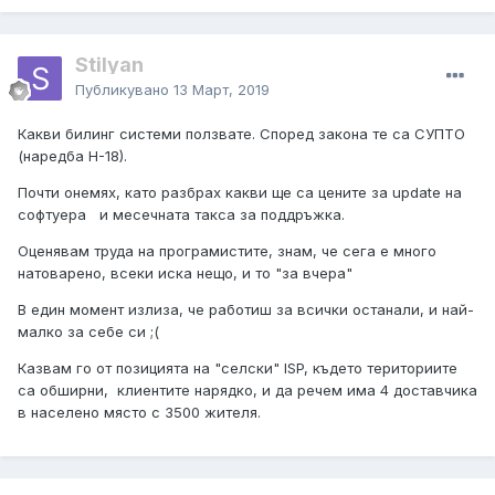
Stilyan
Публикувано
13 Март, 2019
Какви билинг системи ползвате. Според закона те са СУПТО
(наредба Н-18).
Почти онемях, като разбрах какви ще са цените за update на
софтуера и месечната такса за поддръжка.
Оценявам труда на програмистите, знам, че сега е много
натоварено, всеки иска нещо, и то "за вчера"
В един момент излиза, че работиш за всички останали, и най-
малко за себе си ;(
Казвам го от позицията на "селски" ISP, където териториите
са обширни, клиентите нарядко, и да речем има 4 доставчика
в населено място с 3500 жителя.