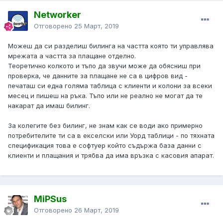
Networker
Отговорено
25 Март, 2019
Можеш да си разделиш билинга на частта която ти управлява
мрежата а частта за плащане отделно.
Теоретично колкото и тъпо да звучи може да обясниш при
проверка, че данните за плащане не са в цифров вид -
печаташ си една голяма таблица с клиенти и колони за всеки
месец и пишеш на ръка. Тъпо или не реално не могат да те
накарат да имаш билинг.
За колегите без билинг, не знам как се води ако примерно
потребителите ти са в екселски или Уорд таблици - по тяхната
спецификация това е софтуер който съдържа база данни с
клиенти и плащания и трябва да има връзка с касовия апарат.
MiPSus
Отговорено
26 Март, 2019