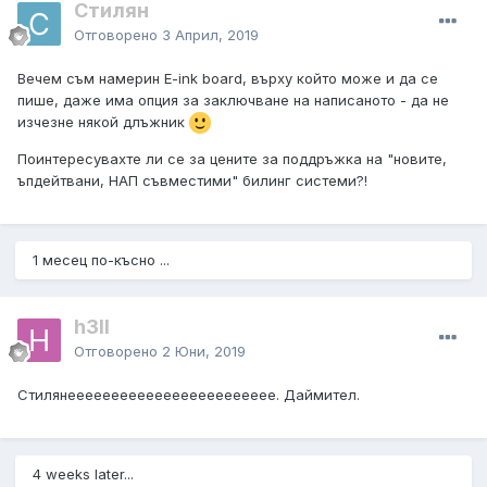
Стилян
Отговорено
3 Април, 2019
Вечем съм намерин E-ink board, върху който може и да се
пише, даже има опция за заключване на написаното - да не
изчезне някой длъжник
Поинтересувахте ли се за цените за поддръжка на "новите,
ъпдейтвани, НАП съвместими" билинг системи?!
1 месец по-късно ...
h3ll
Отговорено
2 Юни, 2019
Стилянееееееееееееееееееееееее. Даймител.
4 weeks later...