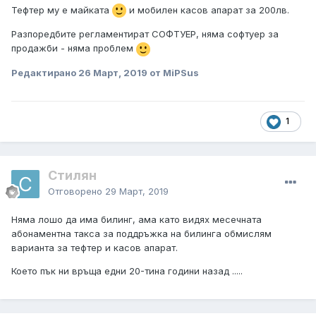
Тефтер му е майката
и мобилен касов апарат за 200лв.
Разпоредбите регламентират СОФТУЕР, няма софтуер за
продажби - няма проблем
Редактирано
26 Март, 2019
от MiPSus
1
Стилян
Отговорено
29 Март, 2019
Няма лошо да има билинг, ама като видях месечната
абонаментна такса за поддръжка на билинга обмислям
варианта за тефтер и касов апарат.
Което пък ни връща едни 20-тина години назад .....