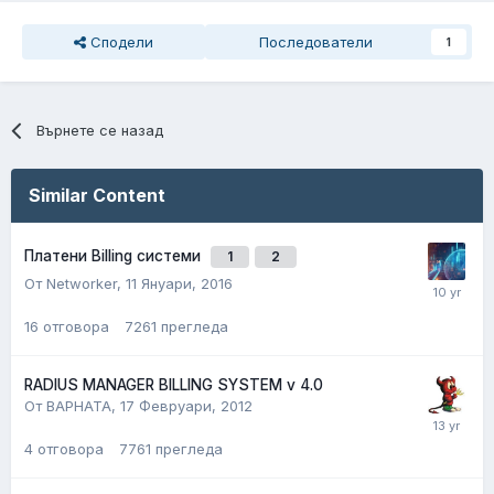
Сподели
Последователи
1
Върнете се назад
Similar Content
Платени Billing системи
1
2
От Networker,
11 Януари, 2016
16
отговора
7261
прегледа
RADIUS MANAGER BILLING SYSTEM v 4.0
От BAPHATA,
17 Февруари, 2012
4
отговора
7761
прегледа