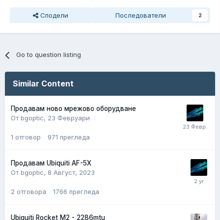
Сподели
Последователи
2
Go to question listing
Similar Content
Продавам ново мрежово оборудване
От bgoptic,
23 Февруари
1
отговор
971
прегледа
Продавам Ubiquiti AF-5X
От bgoptic,
8 Август, 2023
2
отговора
1766
прегледа
Ubiquiti Rocket M2 - 2286mtu