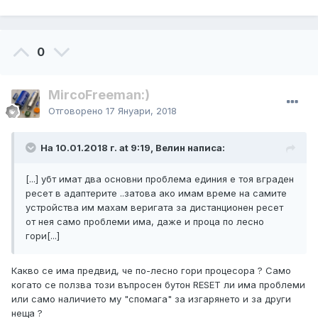
0
MircoFreeman:)
Отговорено
17 Януари, 2018
На 10.01.2018 г. at 9:19, Велин написа:
[...] убт имат два основни проблема единия е тоя вграден
ресет в адаптерите ..затова ако имам време на самите
устройства им махам веригата за дистанционен ресет
от нея само проблеми има, даже и проца по лесно
гори[...]
Какво се има предвид, че по-лесно гори процесора ? Само
когато се ползва този въпросен бутон RESET ли има проблеми
или само наличието му "спомага" за изгарянето и за други
неща ?