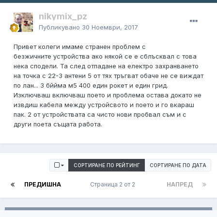
nikymix_pz
Публикувано
30 Ноември, 2017
Привет колеги имаме странен проблем с
безжичните устройства ако някой се е сблъсквал с това
нека сподели. Ta след отпадане на електро захранването
на точка с 22-3 антени 5 от тях тръгват обаче не се виждат
по лан... 3 бййма м5 400 един рокет и един грид.
Изключваш включваш поето и проблема остава докато не
извдиш кабела между устройсвото и поето и го вкараш
пак. 2 от устройствата са чисто нови пробвал съм и с
други поета същата работа.
СОРТИРАНЕ ПО РЕЙТИНГ
СОРТИРАНЕ ПО ДАТА
ПРЕДИШНА
Страница 2 от 2
НАПРЕД