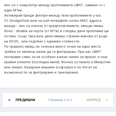
Ако си с комутатор между проблемните UBNT, замени го с
един МТик.
Активирай бридж филтри между тези проблемните у-ва.
От /bridge/host виж на кой интерфейс колко MAC адреса
вижда - ако са повече от предполагаемите, някъде имаш
flood - disable на порта (от MTik) и гледаш дали проблема ще
остане. Също така виж дали нямаш странни макове от рода
на 00:00... или подобни с еднакви стойности.
По правило имаш ли толкова много точки на едно място
трябва по някакъв начин да ги филтрираш. При нас UBNT
ползваме само за не особено важни линии за пренос и към
крайни клиенти (последна миля). Всичко останало е Микротик
или линукс базирани машини (софтуера е по-богат на
възможности за филтриране и тунелиране).
ПРЕДИШНА
Страница 2 от 2
НАПРЕД