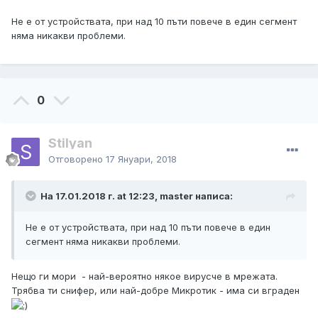
Не е от устройствата, при над 10 пъти повече в един сегмент
няма никакви проблеми.
0
Stilyan
Отговорено
17 Януари, 2018
На 17.01.2018 г. at 12:23, master написа:
Не е от устройствата, при над 10 пъти повече в един
сегмент няма никакви проблеми.
Нещо ги мори - най-вероятно някое вирусче в мрежата.
Трябва ти снифер, или най-добре Микротик - има си вграден