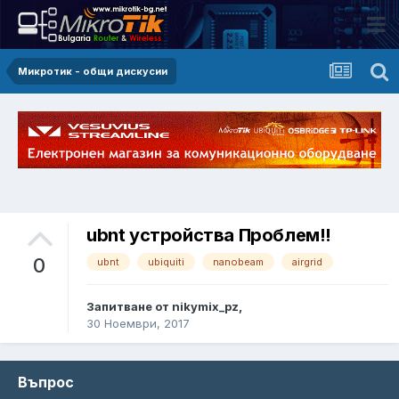
Микротик - общи дискусии
ubnt устройства Проблем!!
0
ubnt
ubiquiti
nanobeam
airgrid
Запитване от nikymix_pz,
30 Ноември, 2017
Въпрос