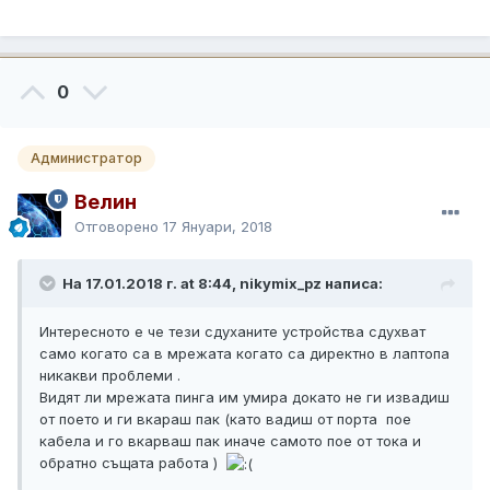
0
Администратор
Велин
Отговорено
17 Януари, 2018
На 17.01.2018 г. at 8:44, nikymix_pz написа:
Интересното е че тези сдуханите устройства сдухват
само когато са в мрежата когато са директно в лаптопа
никакви проблеми .
Видят ли мрежата пинга им умира докато не ги извадиш
от поето и ги вкараш пак (като вадиш от порта пое
кабела и го вкарваш пак иначе самото пое от тока и
обратно същата работа )