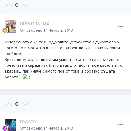
0
nikymix_pz
Отговорено
17 Януари, 2018
Интересното е че тези сдуханите устройства сдухват само
когато са в мрежата когато са директно в лаптопа никакви
проблеми .
Видят ли мрежата пинга им умира докато не ги извадиш от
поето и ги вкараш пак (като вадиш от порта пое кабела и го
вкарваш пак иначе самото пое от тока и обратно същата
работа )
0
master
Отговорено
17 Януари, 2018