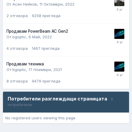
От Асен Нейков,
11 Октомври, 2022
2
отговора
9258
прегледа
Продавам PowerBeam AC Gen2
От bgoptic,
6 Май, 2022
4
отговора
1467
прегледа
Продавам техника
От bgoptic,
17 Ноември, 2021
8
отговора
9479
прегледа
Потребители разглеждащи страницата
0
потребители
No registered users viewing this page.