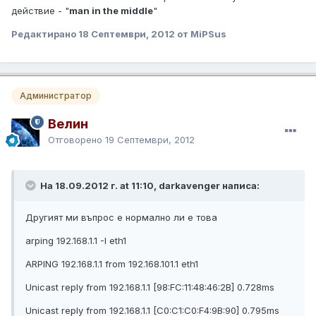
действие - "
man in the middle
"
Редактирано
18 Септември, 2012
от MiPSus
Администратор
Велин
Отговорено
19 Септември, 2012
На 18.09.2012 г. at 11:10, darkavenger написа:
Другият ми въпрос е нормално ли е това
arping 192.168.1.1 -I eth1
ARPING 192.168.1.1 from 192.168.101.1 eth1
Unicast reply from 192.168.1.1 [98:FC:11:48:46:2B] 0.728ms
Unicast reply from 192.168.1.1 [C0:C1:C0:F4:9B:90] 0.795ms