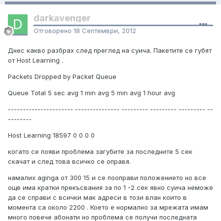
darkavenger
Отговорено
18 Септември, 2012
Днес какво разбрах след преглед на суича. Пакетите се губят
от Host Learning .
Packets Dropped by Packet Queue
Queue Total 5 sec avg 1 min avg 5 min avg 1 hour avg
---------------------- --------------- --------- --------- --------- --
--------
Host Learning 18597 0 0 0 0
когато се появи проблема загубите за последните 5 сек
скачат и след това всичко се оправя.
намалих aginga от 300 15 и се пооправи положението но все
още има кратки прекъсвания за по 1 -2 сек явно суича неможе
да се справи с всички мак адреси в този влан които в
момента са около 2200 . Което е нормално за мрежата имам
много повече абонати но проблема се получи последната