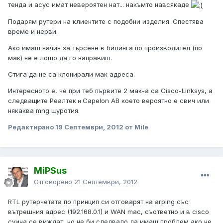
тенда и асус имат невероятен нат... накъмто навсякаде
Подарям рутери на клиентите с подобни изделия. Спестява
време и нерви.
Ако имаш начин за търсене в билинга по производител (по
мак) не е лошо да го направиш.
Стига да не са клонирали мак адреса.
Интересното е, че при теб първите 2 мак-а са Cisco-Linksys, а
следващите Реалтек
Capelon AB което вероятно е свич или
и
някаква mng щуротия.
Редактирано
19 Септември, 2012
от Mile
MiPSus
Отговорено
21 Септември, 2012
RTL рутерчетата по принцип си отговарят на arping със
вътрешния адрес (192.168.0.1) и WAN mac, съответно и в cisco
суича се виждат, но не би следвало да имаш проблем ако не