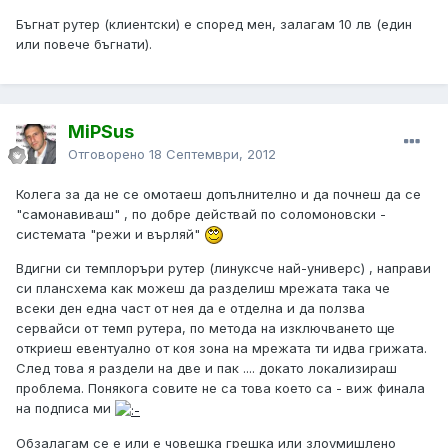
Бъгнат рутер (клиентски) е според мен, залагам 10 лв (един
или повече бъгнати).
MiPSus
Отговорено
18 Септември, 2012
Колега за да не се омотаеш допълнително и да почнеш да се
"самонавиваш" , по добре действай по соломоновски -
системата "режи и върляй"
Вдигни си темплоръри рутер (линуксче най-универс) , направи
си плансхема как можеш да разделиш мрежата така че
всеки ден една част от нея да е отделна и да ползва
сервайси от темп рутера, по метода на изключването ще
откриеш евентуално от коя зона на мрежата ти идва грижата.
След това я раздели на две и пак .... докато локализираш
проблема. Понякога совите не са това което са - виж финала
на подписа ми
Обзалагам се е или е човешка грешка или злоумишлено