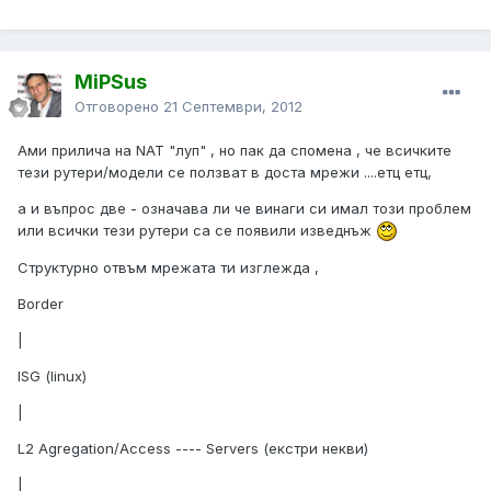
MiPSus
Отговорено
21 Септември, 2012
Ами прилича на NAT "луп" , но пак да спомена , че всичките
тези рутери/модели се ползват в доста мрежи ....етц етц,
а и въпрос две - означава ли че винаги си имал този проблем
или всички тези рутери са се появили изведнъж
Структурно отвъм мрежата ти изглежда ,
Border
|
ISG (linux)
|
L2 Agregation/Access ---- Servers (екстри некви)
|