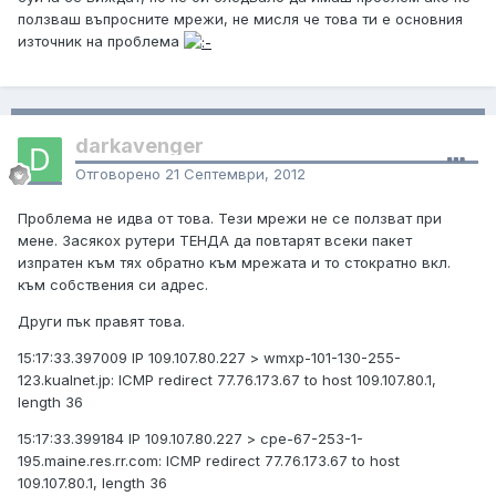
ползваш въпросните мрежи, не мисля че това ти е основния
източник на проблема
darkavenger
Отговорено
21 Септември, 2012
Проблема не идва от това. Тези мрежи не се ползват при
мене. Засякох рутери ТЕНДА да повтарят всеки пакет
изпратен към тях обратно към мрежата и то стократно вкл.
към собствения си адрес.
Други пък правят това.
15:17:33.397009 IP 109.107.80.227 > wmxp-101-130-255-
123.kualnet.jp: ICMP redirect 77.76.173.67 to host 109.107.80.1,
length 36
15:17:33.399184 IP 109.107.80.227 > cpe-67-253-1-
195.maine.res.rr.com: ICMP redirect 77.76.173.67 to host
109.107.80.1, length 36