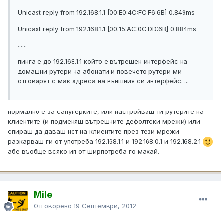
Unicast reply from 192.168.1.1 [00:E0:4C:FC:F6:6B] 0.849ms
Unicast reply from 192.168.1.1 [00:15:AC:0C:DD:6B] 0.884ms
......
пинга е до 192.168.1.1 който е вътрешен интерфейс на
домашни рутери на абонати и повечето рутери ми
отговарят с мак адреса на външния си интерфейс. ...
нормално е за сапунерките, или настройваш ти рутерите на
клиентите (и подменяш вътрешните дефолтски мрежи) или
спираш да даваш нет на клиентите през тези мрежи
разкарваш ги от употреба 192.168.1.1 и 192.168.0.1 и 192.168.2.1
абе въобще всяко ип от ширпотреба го махай.
Mile
Отговорено
19 Септември, 2012