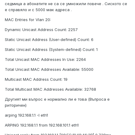
седмица а абонатите не са се умножили повече . Сиското се
е справяло и с 5000 мак адреса .
MAC Entries for Vlan 20:
Dynamic Unicast Address Count: 2257
Static Unicast Address (User-defined) Count: 6
Static Unicast Address (System-defined) Count: 1
Total Unicast MAC Addresses In Use: 2264
Total Unicast MAC Addresses Available: 55000
Multicast MAC Address Count: 19
Total Multicast MAC Addresses Available: 32768
Другият ми въпрос е нормално ли е това (Въпроса е
риторичен)
arping 192.168.1.1 -I eth1
ARPING 192.168.1.1 from 192.168.101.1 eth1
Unicast reply from 192.168.1.1 [98:FC:11:48:46:2B] 0.728ms