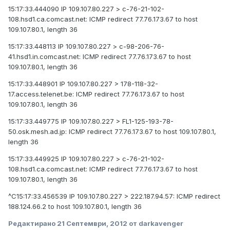
15:17:33.444090 IP 109.107.80.227 > c-76-21-102-
108.hsd1.ca.comcast.net: ICMP redirect 77.76.173.67 to host
109.107.80.1, length 36
15:17:33.448113 IP 109.107.80.227 > c-98-206-76-
41.hsd1.in.comcast.net: ICMP redirect 77.76.173.67 to host
109.107.80.1, length 36
15:17:33.448901 IP 109.107.80.227 > 178-118-32-
17.access.telenet.be: ICMP redirect 77.76.173.67 to host
109.107.80.1, length 36
15:17:33.449775 IP 109.107.80.227 > FL1-125-193-78-
50.osk.mesh.ad.jp: ICMP redirect 77.76.173.67 to host 109.107.80.1,
length 36
15:17:33.449925 IP 109.107.80.227 > c-76-21-102-
108.hsd1.ca.comcast.net: ICMP redirect 77.76.173.67 to host
109.107.80.1, length 36
^C15:17:33.456539 IP 109.107.80.227 > 222.187.94.57: ICMP redirect
188.124.66.2 to host 109.107.80.1, length 36
Редактирано
21 Септември, 2012
от darkavenger