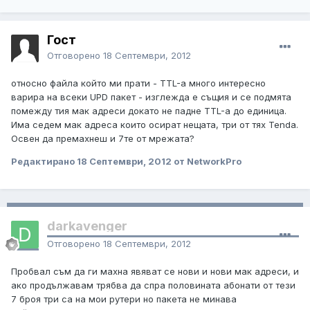
Гост
Отговорено
18 Септември, 2012
относно файла който ми прати - TTL-а много интересно
варира на всеки UPD пакет - изглежда е същия и се подмята
помежду тия мак адреси докато не падне TTL-а до единица.
Има седем мак адреса които осират нещата, три от тях Tenda.
Освен да премахнеш и 7те от мрежата?
Редактирано
18 Септември, 2012
от NetworkPro
darkavenger
Отговорено
18 Септември, 2012
Пробвал съм да ги махна явяват се нови и нови мак адреси, и
ако продължавам трябва да спра половината абонати от тези
7 броя три са на мои рутери но пакета не минава