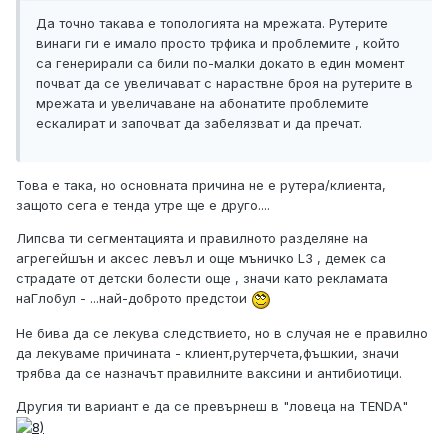
Да точно такава е топологията на мрежата. Рутерите
винаги ги е имало просто трфика и проблемите , който
са генерирали са били по-малки докато в един момент
почват да се увеличават с нараствне броя на рутерите в
мрежата и увеличаване на абонатите проблемите
ескалират и започват да забелязват и да пречат.
Това е така, но основната причина не е рутера/клиента,
защото сега е тенда утре ще е друго....
Липсва ти сегментацията и правилното разделяне на
агрегейшън и аксес левъл и още мъничко L3 , демек са
страдате от детски болести още , значи като рекламата
наГлобул - ...най-доброто предстои
Не бива да се лекува следствието, но в случая не е правилно
да лекуваме причината - клиент,рутерчета,фъшкии, значи
трябва да се назначът правилните ваксини и антибиотици.
Другия ти вариант е да се превърнеш в "ловеца на TENDА"