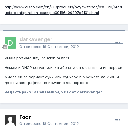
http://www.cisco.com/en/US/products/hw/switches/ps5023/prod
ucts_configuration_example09186a00807c4101.shtml
darkavenger
Отговорено
18 Септември, 2012
Имам port-security violation restrict
Нямам и DHCP server всички абонати са с статични ип адреси
Мисля си за вариант суич или суичове в мрежата да хъби и
да повтаря трафика на всички свои портове
Редактирано
18 Септември, 2012
от darkavenger
Гост
Отговорено
18 Септември, 2012