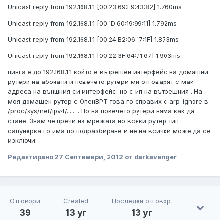
Unicast reply from 192.168.1.1 [00:23:69:F9:43:82] 1.760ms
Unicast reply from 192.168.1.1 [00:1D:60:19:99:11] 1.792ms
Unicast reply from 192.168.1.1 [00:24:B2:06:17:1F] 1.873ms
Unicast reply from 192.168.1.1 [00:22:3F:64:71:67] 1.903ms
пинга е до 192.168.1.1 който е вътрешен интерфейс на домашни
рутери на абонати и повечето рутери ми отговарят с мак
адреса на външния си интерфейс. но с ип на вътрешния . На
моя домашен рутер с ОпенВРТ това го оправих с arp_ignore в
/proc/sys/net/ipv4/...... . Но на повечето рутери няма как да
стане. Знам че пречи на мрежата но всеки рутер тип
сапунерка го има по подразбиране и не на всички може да се
изключи.
Редактирано
27 Септември, 2012
от darkavenger
Отговори
Created
Последен отговор
39
13 yr
13 yr