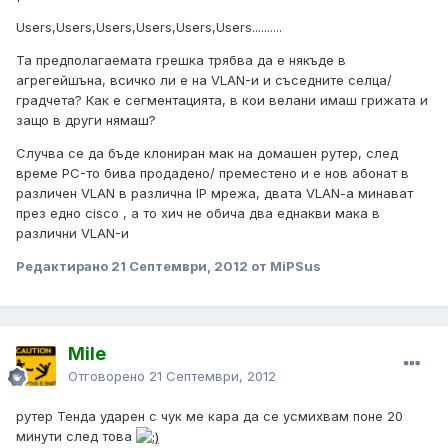
Users,Users,Users,Users,Users,Users..........
Та предполагаемата грешка трябва да е някъде в
агрегейшъна, всичко ли е на VLAN-и и съседните селца/
градчета? Как е сегментацията, в кои велани имаш грижата и
защо в други нямаш?
Случва се да бъде клониран мак на домашен рутер, след
време PC-то бива продадено/ преместено и е нов абонат в
различен VLAN в различна IP мрежа, двата VLAN-a минават
през едно cisco , а то хич не обича два еднакви мака в
различни VLAN-и
Редактирано
21 Септември, 2012
от MiPSus
Mile
Отговорено
21 Септември, 2012
рутер Тенда ударен с чук ме кара да се усмихвам поне 20
минути след това