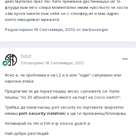
действително през тях. Като премахна дестинеишън ип то
флууда към него спира моментално имам чувството че хоста
сам пуска пакети към себе си с споофед ип и мак адрес
които няводняват мрежата.
Редактирано
18 Септември, 2012
от darkavenger
hgd
Отговорено
18 Септември, 2012
Ясно е, че проблема е на L2 и е или "луди" сапунерки или
нарочна атака.
Предлагам ти да поразгледаш аксес суичовете си. Нали
пишеш "по 20 абоната най-много на порт на Cisco switch".
Трябва да понагласиш port security по портовете (вероятно
нямаш
port-security violation
) и ще ги прихванеш/блокираш.
Активирай по тях и DAI и ip source guard-а
Най-добре разгледай