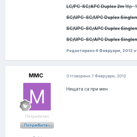
LC/PC-SC/APC Duplex 2m
1бр- 
SC/UPC-SC/UPC Duplex Single
SC/UPC-SC/APC Duplex Single
SC/UPC-SC/APC Duplex Single
Редактирано
4 Февруари, 2012
о
MMC
Отговорено
7 Февруари, 2012
Нещата са при мен
Потребител