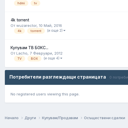
hdmi
tv
4k torrent
От wuzarector,
10 Май, 2016
(и още 2)
4k
torrent
Купувам ТВ БОКС...
От Lacho,
7 Февруари, 2012
(и още 4)
TV
BOX
Потребители разглеждащи страницата
0 потреб
No registered users viewing this page.
Начало
Други
Купувам/Продавам
Осъществени сделки