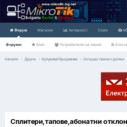
Форум
Магазин
Активност
Clubs
Mi
Форуми
Екип
Потребители на линия
Блого
Начало
Други
Купувам/Продавам
Осъществени сделки
Сплитери,тапове,абонатни отклон