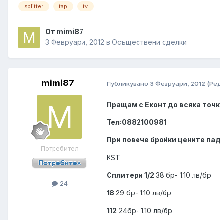
splitter
tap
tv
От mimi87
3 Февруари, 2012
в
Осъществени сделки
mimi87
Публикувано
3 Февруари, 2012
(Ре
Пращам с Еконт до всяка точк
Тел:0882100981
При повече бройки цените па
Потребител
KST
Сплитери 1/2
38 бр- 1.10 лв/бр
24
18
29 бр- 1.10 лв/бр
112
24бр- 1.10 лв/бр