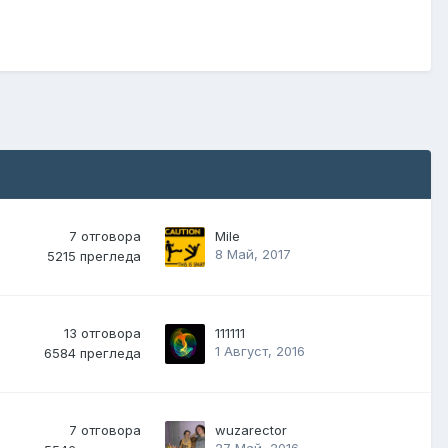
7
отговора
Mile
8 Май, 2017
5215
прегледа
13
отговора
111111
1 Август, 2016
6584
прегледа
7
отговора
wuzarector