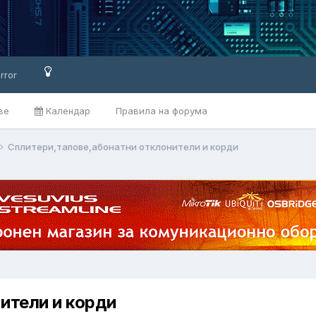
rror
ве
Календар
Правила на форума
Сплитери,тапове,абонатни отклонители и корди
ители и корди