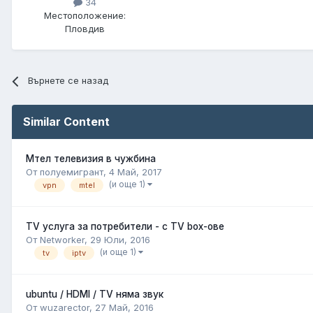
34
Местоположение:
Пловдив
Върнете се назад
Similar Content
Мтел телевизия в чужбина
От полуемигрант,
4 Май, 2017
(и още 1)
vpn
mtel
TV услуга за потребители - с TV box-ове
От Networker,
29 Юли, 2016
(и още 1)
tv
iptv
ubuntu / HDMI / TV няма звук
От wuzarector,
27 Май, 2016