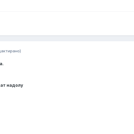
дактирано)
а.
дат надолу