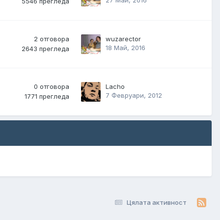
27 Май, 2016
5546
прегледа
2
отговора
wuzarector
18 Май, 2016
2643
прегледа
0
отговора
Lacho
7 Февруари, 2012
1771
прегледа
Цялата активност