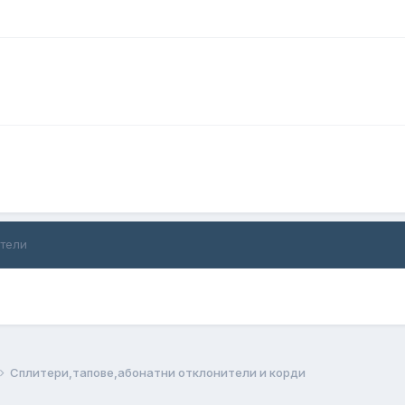
ители
Сплитери,тапове,абонатни отклонители и корди