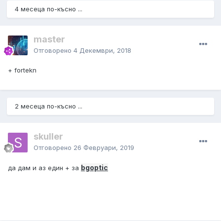
4 месеца по-късно ...
master
Отговорено
4 Декември, 2018
+ fortekn
2 месеца по-късно ...
skuller
Отговорено
26 Февруари, 2019
bgoptic
да дам и аз един + за