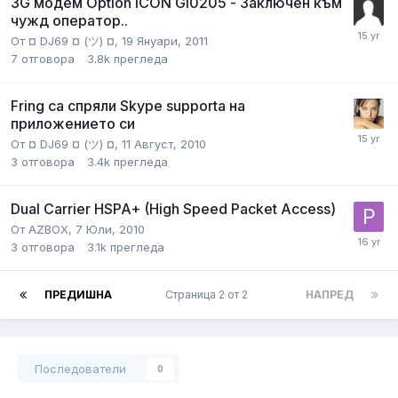
3G модем Option ICON GI0205 - Заключен към
чужд оператор..
От
¤ DJ69 ¤ (ツ) ¤
,
19 Януари, 2011
7
отговора
3.8k
прегледа
Fring са спряли Skype supporta на
приложението си
От
¤ DJ69 ¤ (ツ) ¤
,
11 Август, 2010
3
отговора
3.4k
прегледа
Dual Carrier HSPA+ (High Speed Packet Access)
От
AZBOX
,
7 Юли, 2010
3
отговора
3.1k
прегледа
ПРЕДИШНА
Страница 2 от 2
НАПРЕД
Последователи
0