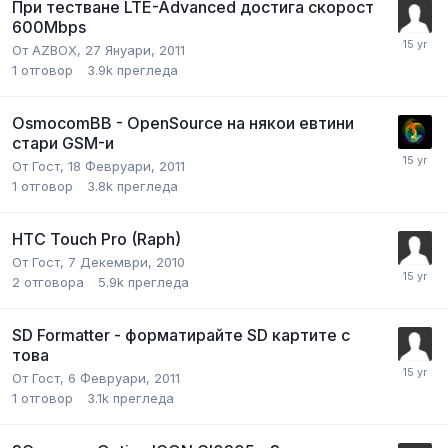
При тестване LTE-Advanced достига скорост
600Mbps
От
AZBOX
,
27 Януари, 2011
1
отговор
3.9k
прегледа
OsmocomBB - OpenSource на някои евтини
стари GSM-и
От
Гост
,
18 Февруари, 2011
1
отговор
3.8k
прегледа
HTC Touch Pro (Raph)
От
Гост
,
7 Декември, 2010
2
отговора
5.9k
прегледа
SD Formatter - форматирайте SD картите с
това
От
Гост
,
6 Февруари, 2011
1
отговор
3.1k
прегледа