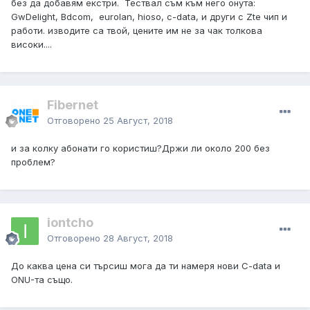
без да добавям екстри. Тествал съм към него онута:
GwDelight, Bdcom, eurolan, hioso, c-data, и други с Zte чип и
работи. изводите са твой, цените им не за чак толкова
високи....
Fibernet
Отговорено
25 Август, 2018
и за колку абонати го користиш?Држи ли около 200 без
проблем?
iontcho
Отговорено
28 Август, 2018
До каква цена си търсиш мога да ти намеря нови C-data и
ONU-та също.