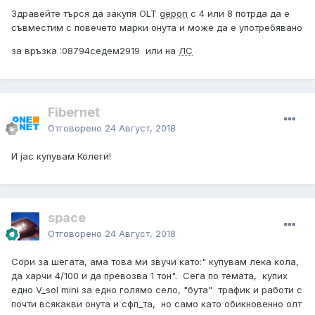
Здравейте търся да закупя OLT
gepon
с 4 или 8 потрда да е
съвместим с повечето марки онута и може да е употребявано
за връзка :08794седем2919 или на
ЛС
Fibernet
Отговорено
24 Август, 2018
И јас купувам Колеги!
space
Отговорено
24 Август, 2018
Сори за шегата, ама това ми звучи като:" купувам лека кола,
да харчи 4/100 и да превозва 1 тон". Сега по темата, купих
едно V_sol mini за едно голямо село, "бута" трафик и работи с
почти всякакви онута и сфп_та, но само като обикновенно олт