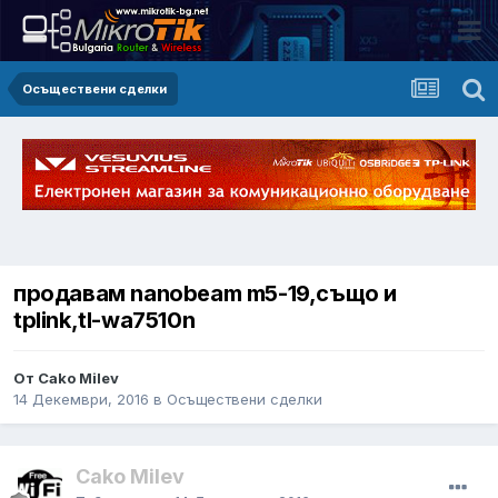
Осъществени сделки
продавам nanobeam m5-19,също и
tplink,tl-wa7510n
От Cako Milev
14 Декември, 2016
в
Осъществени сделки
Cako Milev