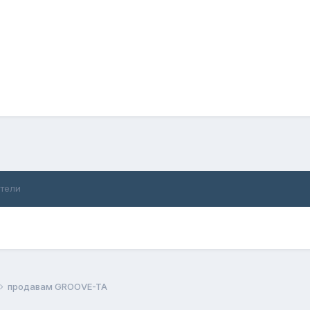
ители
продавам GROOVE-TA