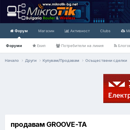
Форум
Магазин
Активност
Clubs
Mi
Форуми
Екип
Потребители на линия
Блого
Начало
Други
Купувам/Продавам
Осъществени сделки
продавам GROOVE-TA