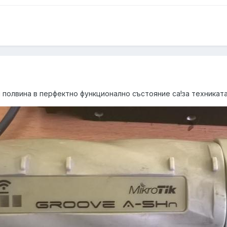
и полвина в перфектно функционално състояние са!за техниката