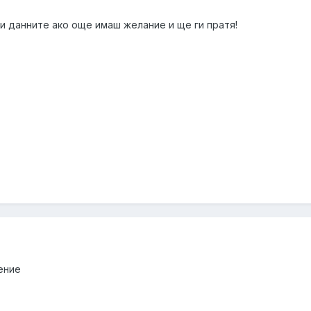
ти данните ако още имаш желание и ще ги пратя!
ение