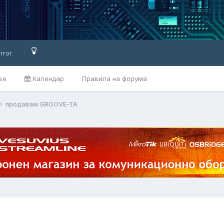
rror
ве
Календар
Правила на форума
продавам GROOVE-TA