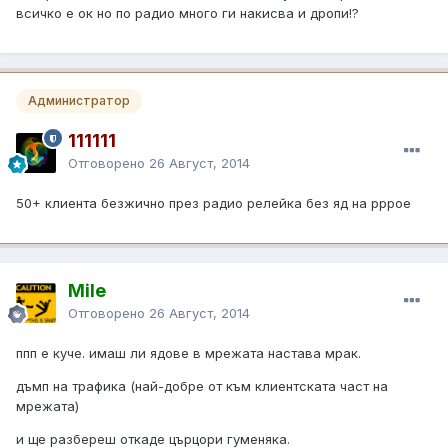
всичко е ок но по радио много ги накисва и дропи!?
Администратор
111111
Отговорено
26 Август, 2014
50+ клиента безжично през радио релейка без яд на рррое
Mile
Отговорено
26 Август, 2014
ппп е куче. имаш ли ядове в мрежата настава мрак.
дъмп на трафика (най-добре от към клиентската част на
мрежата)
и ще разбереш откаде църцори гуменяка.