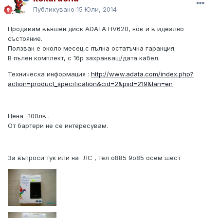
Публикувано
15 Юли, 2014
Продавам външен диск ADATA HV620, нов и в идеално
състояние.
Ползван е около месец,с пълна остатъчна гаранция.
В пълен комплект, с 1бр захранващ/дата кабел.
Техническа информация :
http://www.adata.com/index.php?
action=product_specification&cid=2&piid=219&lan=en
Цена -100лв .
От бартери не се интересувам.
За въпроси тук или на ЛС , тел о885 9о85 осем шест