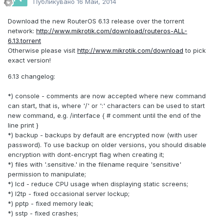
Публикувано
16 Май, 2014
Download the new RouterOS 6.13 release over the torrent
network:
http://www.mikrotik.com/download/routeros-ALL-
6.13.torrent
Otherwise please visit
http://www.mikrotik.com/download
to pick
exact version!
6.13 changelog:
*) console - comments are now accepted where new command
can start, that is, where '/' or ':' characters can be used to start
new command, e.g. /interface { # comment until the end of the
line print }
*) backup - backups by default are encrypted now (with user
password). To use backup on older versions, you should disable
encryption with dont-encrypt flag when creating it;
*) files with '.sensitive.' in the filename require 'sensitive'
permission to manipulate;
*) lcd - reduce CPU usage when displaying static screens;
*) l2tp - fixed occasional server lockup;
*) pptp - fixed memory leak;
*) sstp - fixed crashes;