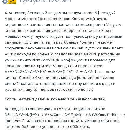
Публикувано
31 Май, 2009
4. человек, бегающий по домам, получает з/п N$ каждый
месяц и может обежать за месяц Xшт. свичей. пусть
вероятность зависания говносвича за месяц равна V. пусть
вероятность зависания умного/дорогого свича в k раз
меньше, чем у глупого и пусть чел, умеющий рулить умными
свичами получает з/п в m раз больше "бегуна" и может
прорулить бесконечным кол-вом свичей. пусть свичей всего
Aшт. расходы по схеме с говносвичами A*V*N. расходы на
умных свичах N*m+A*V*N/k. коэффициенты возьмем для
примера k=m=2. прикинем, когда они сравняются:
A*V*N=2*N+A*V*N/2 => A*V*(1-1/2)=2 => A*V=4, т.е. если
виснет больше 4-х свичей в месяц эффективнее "умные
свичи". правда, это для идеального случая. может, где в
расчетах напутал, поправьте, если что не так.
сорри, натупил давеча. конечно все немного не так:
расходы на говносвичах A*V*N/X, на умных свичах
N*m+A*V*N/(k*X) -> A*V/X=m+A*V/(X*k) -> A*V/X=m/(1-1/k), т.е.
при k=m-2 выгоднее становится ставить умные свичи если
четверо бойцов не успевают все оббежать.