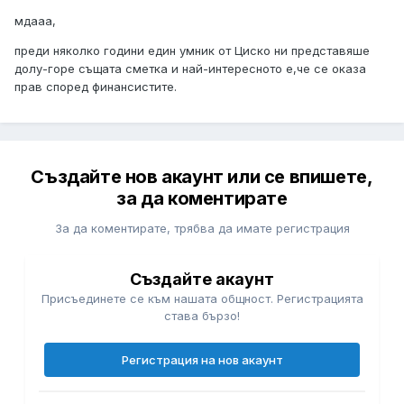
мдааа,
преди няколко години един умник от Циско ни представяше
долу-горе същата сметка и най-интересното е,че се оказа
прав според финансистите.
Създайте нов акаунт или се впишете,
за да коментирате
За да коментирате, трябва да имате регистрация
Създайте акаунт
Присъединете се към нашата общност. Регистрацията
става бързо!
Регистрация на нов акаунт