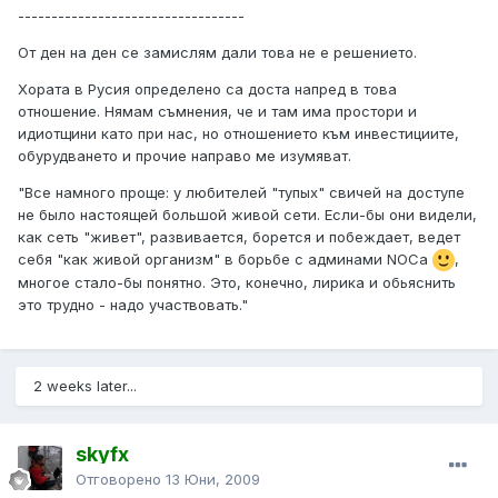
----------------------------------
От ден на ден се замислям дали това не е решението.
Хората в Русия определено са доста напред в това
отношение. Нямам съмнения, че и там има простори и
идиотщини като при нас, но отношението към инвестициите,
обурудването и прочие направо ме изумяват.
"Все намного проще: у любителей "тупых" свичей на доступе
не было настоящей большой живой сети. Если-бы они видели,
как сеть "живет", развивается, борется и побеждает, ведет
себя "как живой организм" в борьбе с админами NOCа
,
многое стало-бы понятно. Это, конечно, лирика и обьяснить
это трудно - надо участвовать."
2 weeks later...
skyfx
Отговорено
13 Юни, 2009