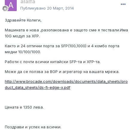
alalfa
Публикувано
20 Март, 2014
Здравейте Колеги,
Машината е нова ,разопакована е защото сме я тествали.Има
10G модул за XFP.
Както и 24 оптични порта за SFP(100,1000) и 4 комбо порта
медни 10/100/1000.
Работи с почти всички китайски SFP-та и XFP-та.
Може да се ползва за BGP и агрегатор на вашата мрежа.
http://www.brocade.com/downloads/documents/data_sheets/pro
duct_data_sheets/ds-fi-edge-x.pdf
Цената е 1350 лева.
Поздрави и успех на всички.