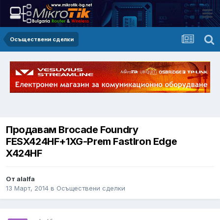
Осъществени сделки
Продавам Brocade Foundry
FESX424HF+1XG-Prem FastIron Edge
X424HF
От alalfa
13 Март, 2014
в
Осъществени сделки