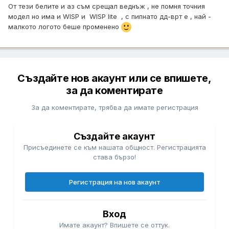
От тези белите и аз съм срещал веднъж , не помня точния
модел но има и WISP и WISP lite , с пипнато дд-врт е , най -
малкото логото беше променено
Създайте нов акаунт или се впишете,
за да коментирате
За да коментирате, трябва да имате регистрация
Създайте акаунт
Присъединете се към нашата общност. Регистрацията
става бързо!
Регистрация на нов акаунт
Вход
Имате акаунт? Впишете се оттук.