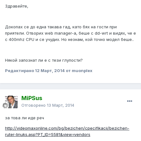
Здравейте,
Докопах се до една такава гад, като бях на гости при
приятели. Отворих web manager-а, беше с dd-wrt и видях, че е
с 400mhz CPU и се учудих. Но незнам, кой точно модел беше..
Някой запознат ли е с тези глупости?
Редактирано
12 Март, 2014
от muonplex
MiPSus
Отговорено
13 Март, 2014
за това ли иде реч
http://videomaxonline.com/bg/bezichen/cpecifikacii/bezichen-
ruter-linuks.asp?PT_ID=5581&view=vendors