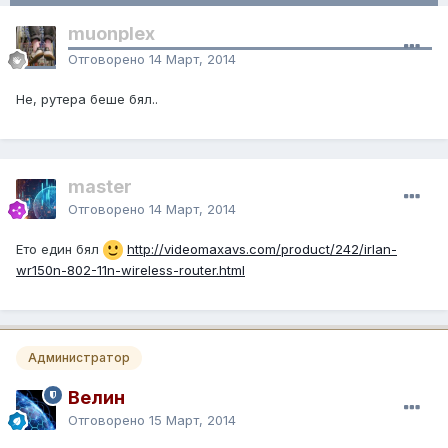
muonplex
Отговорено
14 Март, 2014
Не, рутера беше бял..
master
Отговорено
14 Март, 2014
Eто един бял
http://videomaxavs.com/product/242/irlan-
wr150n-802-11n-wireless-router.html
Администратор
Велин
Отговорено
15 Март, 2014