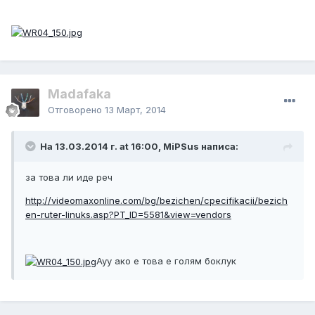
Madafaka
Отговорено
13 Март, 2014
На 13.03.2014 г. at 16:00, MiPSus написа:
за това ли иде реч
http://videomaxonline.com/bg/bezichen/cpecifikacii/bezich
en-ruter-linuks.asp?PT_ID=5581&view=vendors
Ауу ако е това е голям боклук