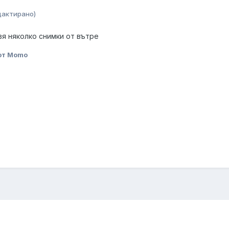
дактирано)
вя няколко снимки от вътре
от Momo