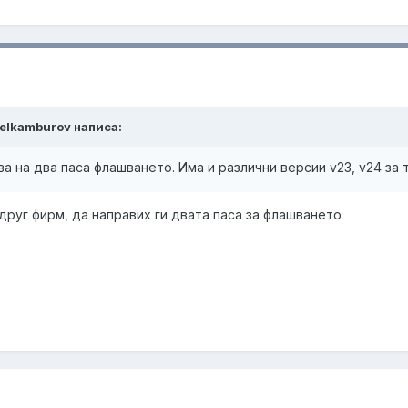
avelkamburov написа:
а на два паса флашването. Има и различни версии v23, v24 за 
 друг фирм, да направих ги двата паса за флашването