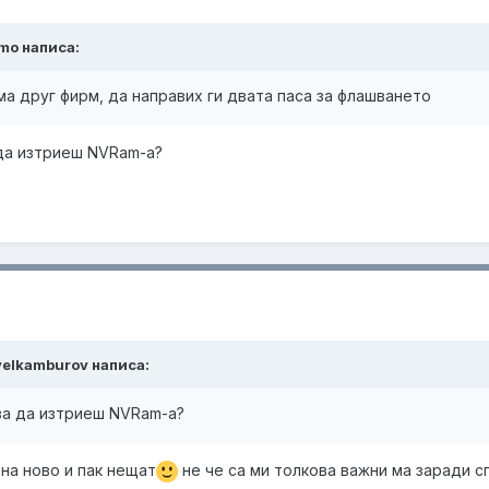
omo написа:
яма друг фирм, да направих ги двата паса за флашването
 да изтриеш NVRam-a?
avelkamburov написа:
за да изтриеш NVRam-a?
 на ново и пак нещат
не че са ми толкова важни ма заради с