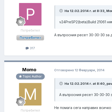
На 12.02.2014 г. at 8:33, M
v24PreSP2(beta)Build 21061 н
Потребител
А въпросния ресет 30-30-30 за
317
Momo
Отговорено
12 Февруари, 2014
Topic Author
На 12.02.2014 г. at 8:40, p
А въпросния ресет 30-30-30 
Не помага сега направих всичко
Потребител