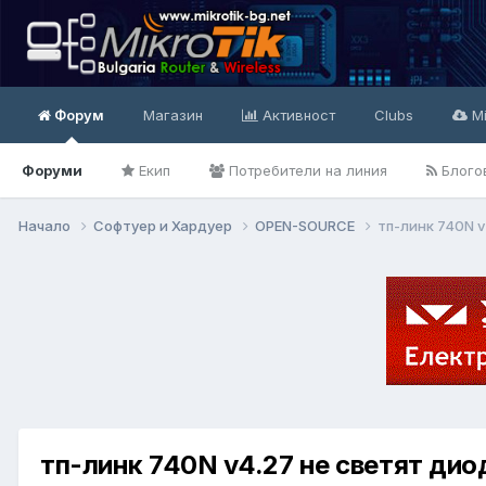
Форум
Магазин
Активност
Clubs
Mi
Форуми
Екип
Потребители на линия
Блого
Начало
Софтуер и Хардуер
OPEN-SOURCE
тп-линк 740N v
тп-линк 740N v4.27 не светят дио