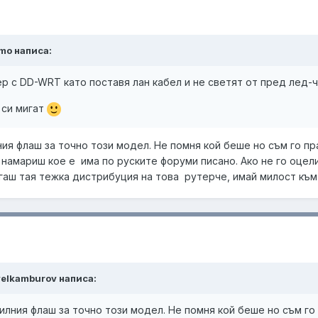
omo написа:
р с DD-WRT като поставя лан кабел и не светят от пред лед-ч
 си мигат
ния флаш за точно този модел. Не помня кой беше но съм го п
о намариш кое е има по руските форуми писано. Ако не го оц
агаш тая тежка дистрибуция на това рутерче, имай милост към 
avelkamburov написа:
илния флаш за точно този модел. Не помня кой беше но съм го