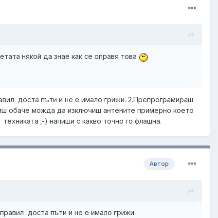
етата някой да знае как се оправя това
равил доста пъти и не е имало грижи. 2.Препрограмираш
елиш обаче можда да изключиш антените примерно което
техниката ;-) напиши с какво точно го флашна.
Автор
 правил доста пъти и не е имало грижи.