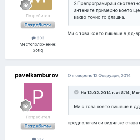
2.Препрограмираш съответнот
антените примерно което ще 
Потребител
какво точно го флашна.
Ми с това което пишеше в дд-в
203
Местоположение:
Sofiq
pavelkamburov
Отговорено
12 Февруари, 2014
На 12.02.2014 г. at 8:14, M
Ми с това което пишеше в дд
Потребител
предполагам си видял,че става 
317