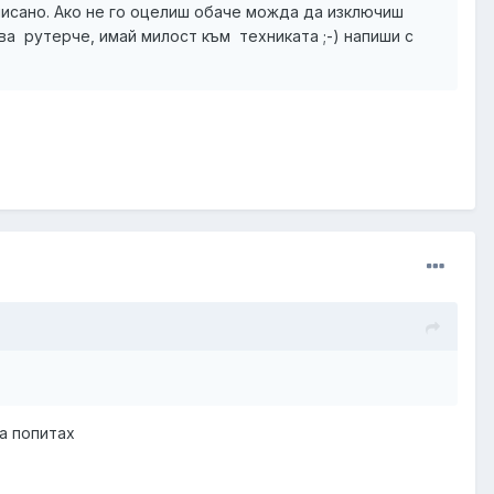
писано. Ако не го оцелиш обаче можда да изключиш
ва рутерче, имай милост към техниката ;-) напиши с
ва попитах