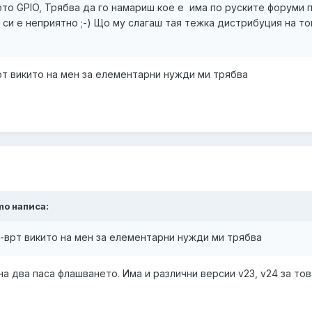
о GPIO, Трябва да го намариш кое е има по руските форуми 
си е неприятно ;-) Що му слагаш тая тежка дистрибуция на то
рт викито на мен за елементарни нужди ми трябва
omo написа:
-врт викито на мен за елементарни нужди ми трябва
на два паса флашването. Има и различни версии v23, v24 за то