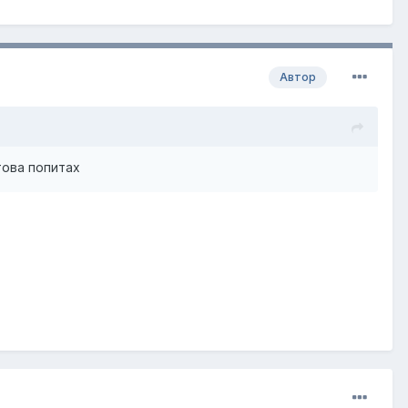
Автор
това попитах