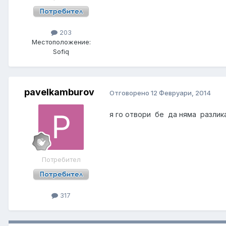
203
Местоположение:
Sofiq
pavelkamburov
Отговорено
12 Февруари, 2014
я го отвори бе да няма разлика 
Потребител
317