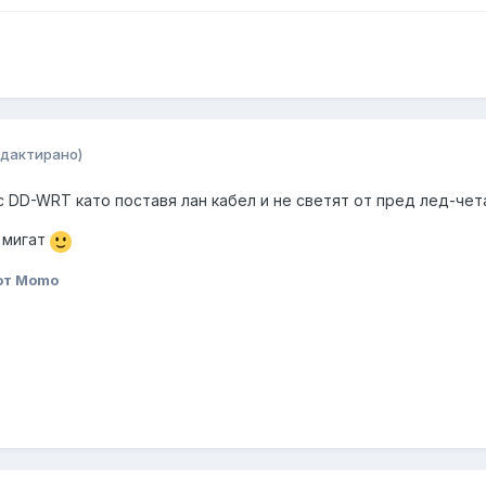
едактирано)
 DD-WRT като поставя лан кабел и не светят от пред лед-чета
 мигат
от Momo