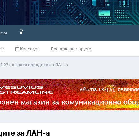
rror
ве
Календар
Правила на форума
4.27 не светят диодите за ЛАН-а
дите за ЛАН-а