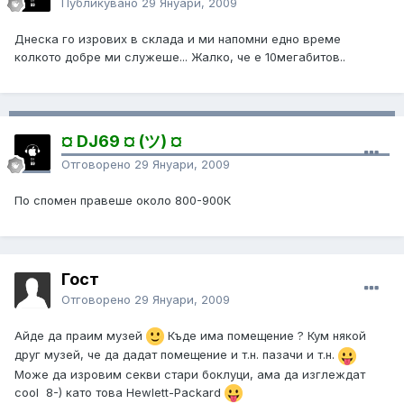
Публикувано
29 Януари, 2009
Днеска го изрових в склада и ми напомни едно време
колкото добре ми служеше... Жалко, че е 10мегабитов..
¤ DJ69 ¤ (ツ) ¤
Отговорено
29 Януари, 2009
По спомен правеше около 800-900К
Гост
Отговорено
29 Януари, 2009
Айде да праим музей
Къде има помещение ? Кум някой
друг музей, че да дадат помещение и т.н. пазачи и т.н.
Може да изровим секви стари боклуци, ама да изглеждат
cool 8-) като това Hewlett-Packard