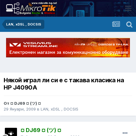
LAN, xDSL , DOCSIS
Някой играл ли си е с такава класика на
HP J4090A
От ¤ DJ69 ¤ (ツ) ¤
29 Януари, 2009
в
LAN, xDSL , DOCSIS
¤ DJ69 ¤ (ツ) ¤