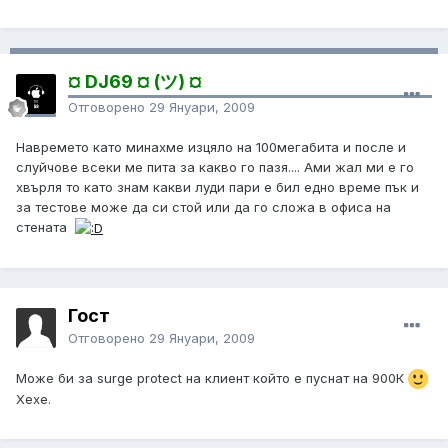
¤ DJ69 ¤ (ツ) ¤
Отговорено
29 Януари, 2009
Навремето като минахме изцяло на 100мегабита и после и
слуйчове всеки ме пита за какво го пазя.... Ами жал ми е го
хвърля то като знам какви луди пари е бил едно време пък и
за тестове може да си стой или да го сложа в офиса на
стената
Гост
Отговорено
29 Януари, 2009
Може би за surge protect на клиент който е пуснат на 900К
Хехе.