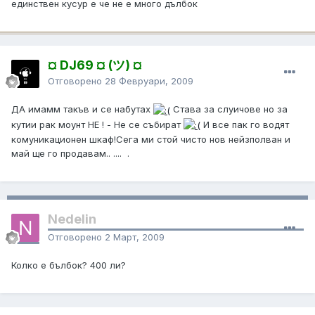
единствен кусур е че не е много дълбок
¤ DJ69 ¤ (ツ) ¤
Отговорено
28 Февруари, 2009
ДА имамм такъв и се набутах
Става за слуичове но за
кутии рак моунт НЕ ! - Не се събират
И все пак го водят
комуникационен шкаф!Сега ми стой чисто нов нейзполван и
май ще го продавам.. .... .
Nedelin
Отговорено
2 Март, 2009
Колко е бълбок? 400 ли?