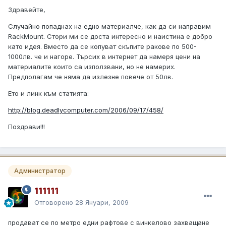
Здравейте,
Случайно попаднах на едно материалче, как да си направим
RackMount. Стори ми се доста интересно и наистина е добро
като идея. Вместо да се копуват скъпите ракове по 500-
1000лв. че и нагоре. Търсих в интернет да намеря цени на
материалите които са използвани, но не намерих.
Предполагам че няма да излезне повече от 50лв.
Ето и линк към статията:
http://blog.deadlycomputer.com/2006/09/17/458/
Поздрави!!!
Администратор
111111
Отговорено
28 Януари, 2009
продават се по метро едни рафтове с винкелово захващане