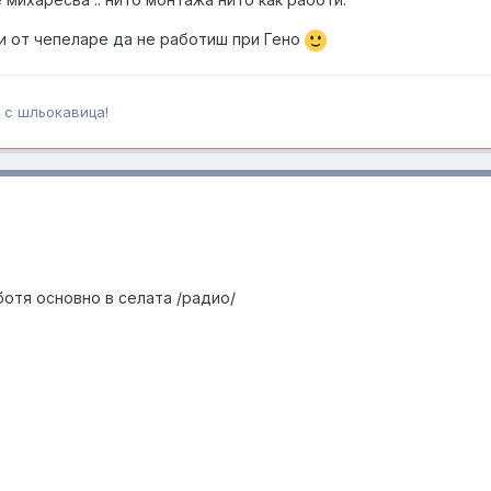
си от чепеларе да не работиш при Гено
 с шльокавица!
отя основно в селата /радио/