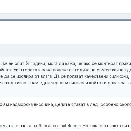
личен опит (4 години) мога да кажа, че ако се монтират прав
айната си в гората и вече повече от година не съм се качвал 
 да се изолира от влага. Да се ползват качествени силикони, 
чнах да използвам едни червени силикони който ги дават за га
000 м надморска височина, целите стават в лед (особено окол
имката е взета от блога на maxtelecom. Но така е от както си