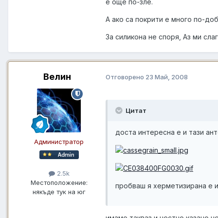
е още по-зле.
А ако са покрити е много по-доб
За силикона не споря, Аз ми сла
Велин
Отговорено
23 Май, 2008
Цитат
доста интересна е и тази ант
Администратор
2.5k
Местоположение:
пробваш я херметизирана е и 
някъде тук на юг
имаме такваз и честно казано не