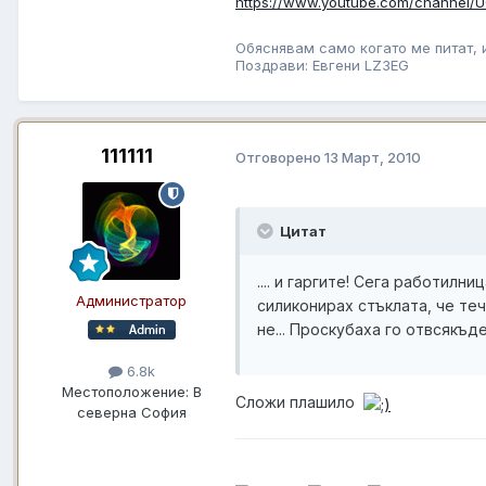
https://www.youtube.com/channe
Обяснявам само когато ме питат, и
Поздрави: Евгени LZ3EG
111111
Отговорено
13 Март, 2010
Цитат
.... и гаргите! Сега работил
Администратор
силиконирах стъклата, че теча
не... Проскубаха го отвсякъд
6.8k
Местоположение:
В
Сложи плашило
северна София