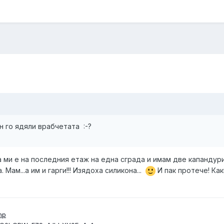
кон го ядяли врабчетата :-?
ата ми е на последния етаж на една сграда и имам две капандур
 Мам...а им и гарги!!! Изядоха силикона...
И пак протече! Как
hp