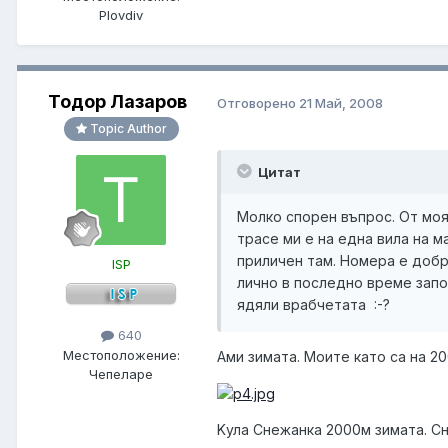
Plovdiv
Тодор Лазаров
Отговорено
21 Май, 2008
Topic Author
Цитат
Молко спорен въпрос. От моя 
трасе ми е на една вила на м
приличен там. Номера е добре
ISP
лично в последно време запо
ядяли врабчетата :-?
640
Местоположение:
Ами зимата. Моите като са на 2
Чепеларе
Kула Снежанка 2000м зимата. Сн