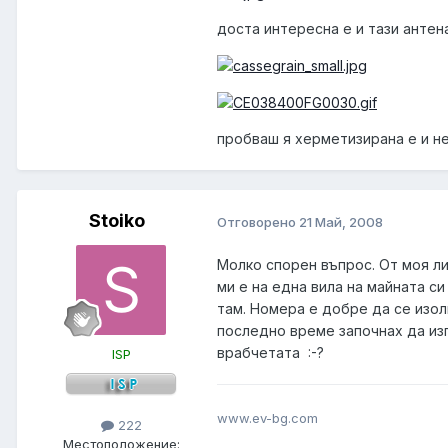
доста интересна е и тази антена
пробваш я херметизирана е и не
Stoiko
Отговорено
21 Май, 2008
Молко спорен въпрос. От моя ли
ми е на една вила на майната си
там. Номера е добре да се изоли
последно време започнах да изп
врабчетата :-?
ISP
www.ev-bg.com
222
Местоположение: