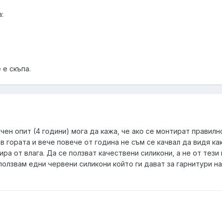
:
 е скъпа.
чен опит (4 години) мога да кажа, че ако се монтират правилн
 в гората и вече повече от година не съм се качвал да видя к
ра от влага. Да се ползват качествени силикони, а не от тези
олзвам едни червени силикони който ги дават за гарнитури на