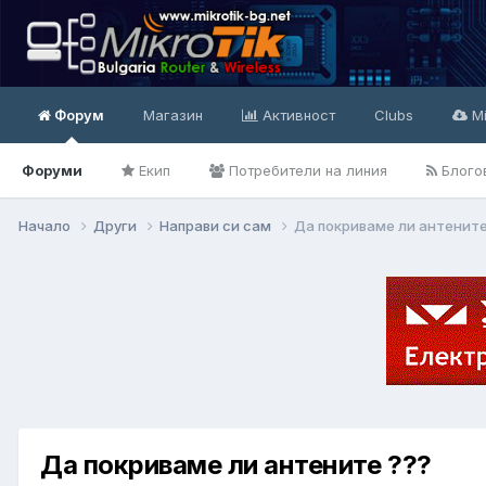
Форум
Магазин
Активност
Clubs
Mi
Форуми
Екип
Потребители на линия
Блого
Начало
Други
Направи си сам
Да покриваме ли антените
Да покриваме ли антените ???