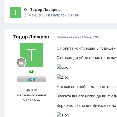
От Тодор Лазаров
21 Май, 2008
в
Направи си сам
Тодор Лазаров
Публикувано
21 Май, 2008
От опита който имам 5 годишен.
Стигнаш до убеждението че кач
ISP
Ето как не трябва да се оставя 
640
Местоположение:
Влагата винаги може да ви създа
Чепеларе
Вярно по скъпо ще Ви излезе но