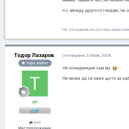
п.с. между другото гледам, че 
Не отговарям на постове написани
Тодор Лазаров
Отговорено
23 Май, 2008
Topic Author
Нe конкуренция съм му
Не може да се каже щото аз раб
ISP
640
Местоположение: