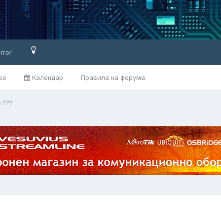
rror
ве
Календар
Правила на форума
 ???