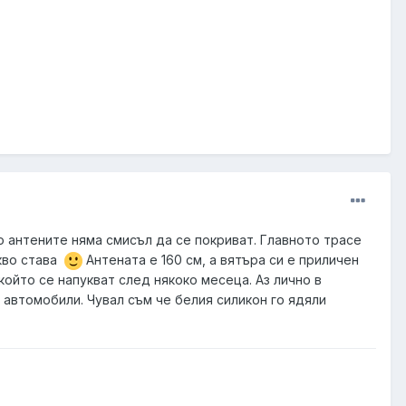
о антените няма смисъл да се покриват. Главното трасе
акво става
Антената е 160 см, а вятъра си е приличен
 който се напукват след някоко месеца. Аз лично в
 автомобили. Чувал съм че белия силикон го ядяли