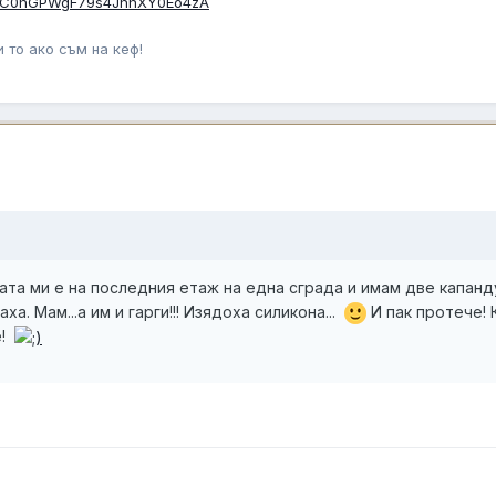
l/UC0hGPWgF79s4JhhXY0Eo4zA
 то ако съм на кеф!
ницата ми е на последния етаж на една сграда и имам две капан
ха. Мам...а им и гарги!!! Изядоха силикона...
И пак протече! 
е!