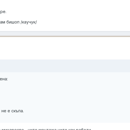
ре.
гам бишоп /каучук/
ена:
не е скъпа.
 михаресва .. нито монтажа нито как работи.