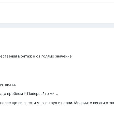
ествения монтаж е от голямо значение.
антената:
де проблем !!! Повярвайте ми ...
 после ще си спести много труд и нерви. /Авариите винаги ста