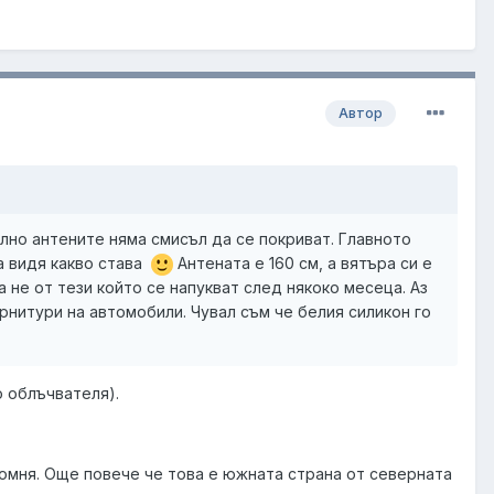
Автор
илно антените няма смисъл да се покриват. Главното
да видя какво става
Антената е 160 см, а вятъра си е
а не от тези който се напукват след някоко месеца. Аз
рнитури на автомобили. Чувал съм че белия силикон го
о облъчвателя).
 помня. Още повече че това е южната страна от северната