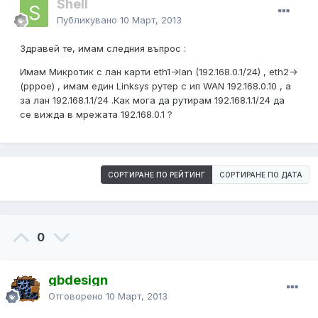
Shell
Публикувано
10 Март, 2013
Здравей те, имам следния въпрос :
Имам Микротик с лан карти eth1->lan (192.168.0.1/24) , eth2->
(pppoe) , имам един Linksys рутер с ип WAN 192.168.0.10 , a
за лан 192.168.1.1/24 .Как мога да рутирам 192.168.1.1/24 да
се вижда в мрежата 192.168.0.1 ?
СОРТИРАНЕ ПО РЕЙТИНГ
СОРТИРАНЕ ПО ДАТА
0
gbdesign
Отговорено
10 Март, 2013