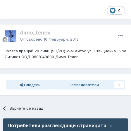
2
dimo_tenev
Отговорено
16 Февруари, 2013
Колега пращай 20 сини (SC/PC) към Айтос ул. Станционна 15 за
Ситинет ООД 0888149890 Димо Тенев.
Сподели
Последователи
1
Върнете се назад
Потребители разглеждащи страницата
0