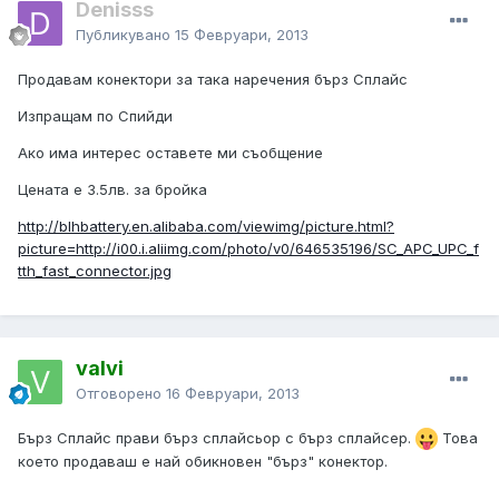
Denisss
Публикувано
15 Февруари, 2013
Продавам конектори за така наречения бърз Сплайс
Изпращам по Спийди
Ако има интерес оставете ми съобщение
Цената е 3.5лв. за бройка
http://blhbattery.en.alibaba.com/viewimg/picture.html?
picture=http://i00.i.aliimg.com/photo/v0/646535196/SC_APC_UPC_f
tth_fast_connector.jpg
valvi
Отговорено
16 Февруари, 2013
Бърз Сплайс прави бърз сплайсьор с бърз сплайсер.
Това
което продаваш е най обикновен "бърз" конектор.