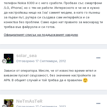
телефон Nokia 6300 и с него сработи. Пробвах със смартфони
/LG, iPhone/, но с тян не работи. Интересното е че не е нужно
да настройваш нищо на /за/ самият модем, а като го пъхнеш
за първи път, рутера си създава сам интерфейса и се
конектва без проблем. Само едно нат правило за маскарад ти
трябва във файруола и си готов.
Официалният списък на поддържаният хардуер
solar_sea
Отговорено
17 Септември, 2012
Зависи от оператора. Мисля, че от известно време мтел и
виваком пускат свързаност, без значение настройките за
APN. В общият случай и той трябва да е правилен
NeTmAsTeR
Отговорено
17 Септември, 2012