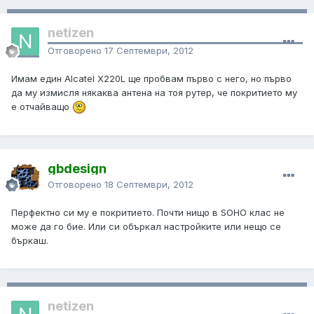
netizen
Отговорено
17 Септември, 2012
Имам един Alcatel X220L ще пробвам първо с него, но първо
да му измисля някаква антена на тоя рутер, че покритието му
е отчайващо
gbdesign
Отговорено
18 Септември, 2012
Перфектно си му е покритието. Почти нищо в SOHO клас не
може да го бие. Или си объркал настройките или нещо се
бъркаш.
netizen