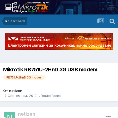
RouterBoard
Mikrotik RB751U-2HnD 3G USB modem
RB751U-2HnD 3G modem
От netizen
17 Септември, 2012
в
RouterBoard
netizen