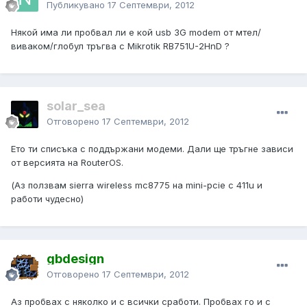
Публикувано
17 Септември, 2012
Някой има ли пробвал ли е кой usb 3G modem от мтел/
виваком/глобул тръгва с Mikrotik RB751U-2HnD ?
solar_sea
Отговорено
17 Септември, 2012
Ето ти списъкa с поддържани модеми. Дали ще тръгне зависи
от версията на RouterOS.
(Аз ползвам sierra wireless mc8775 на mini-pcie с 411u и
работи чудесно)
gbdesign
Отговорено
17 Септември, 2012
Аз пробвах с няколко и с всички сработи. Пробвах го и с