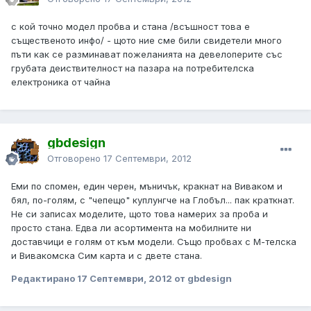
с кой точно модел пробва и стана /всъшност това е
същественото инфо/ - щото ние сме били свидетели много
пъти как се разминават пожеланията на девелоперите със
грубата деиствителност на пазара на потребителска
електроника от чайна
gbdesign
Отговорено
17 Септември, 2012
Еми по спомен, един черен, мъничък, кракнат на Виваком и
бял, по-голям, с "чепещо" куплунгче на Глобъл... пак краткнат.
Не си записах моделите, щото това намерих за проба и
просто стана. Едва ли асортимента на мобилните ни
доставчици е голям от към модели. Също пробвах с М-телска
и Вивакомска Сим карта и с двете стана.
Редактирано
17 Септември, 2012
от gbdesign