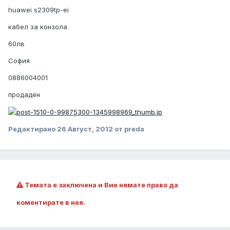
huawei s2309tp-ei
кабел за конзола
60лв
София
0886004001
продаден
Редактирано
26 Август, 2012
от preda
Темата е заключена и Вие нямате право да
коментирате в нея.