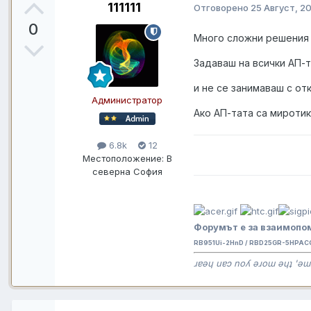
111111
Отговорено
25 Август, 2
0
Много сложни решения 
Задаваш на всички АП-
и не се занимаваш с от
Администратор
Ако АП-тата са миротик
6.8k
12
Местоположение:
В
северна София
Форумът е за взаимопом
RB951Ui-2HnD / RBD25GR-5HPAC
ɹɐǝɥ uɐɔ noʎ ǝɹoɯ ǝɥʇ 'ǝɯ