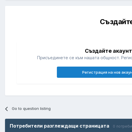
Създайте
Създайте акаун
Присъединете се към нашата общност. Регис
Регистрация на нов акау
Go to question listing
Потребители разглеждащи страницата
0 потреб