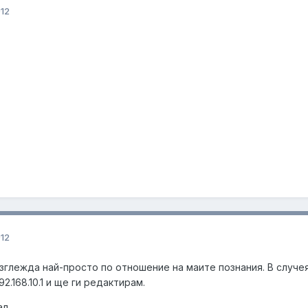
012
012
изглежда най-просто по отношение на маите познания. В случея 
2.168.10.1 и ще ги редактирам.
л.