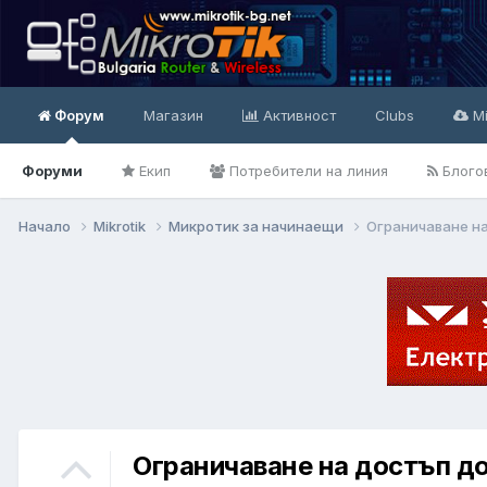
Форум
Магазин
Активност
Clubs
Mi
Форуми
Екип
Потребители на линия
Блого
Начало
Mikrotik
Микротик за начинаещи
Ограничаване на
Ограничаване на достъп до