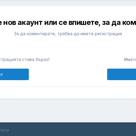
 нов акаунт или се впишете, за да ко
За да коментирате, трябва да имате регистрация
т
трацията става бързо!
Имате
нт
ители