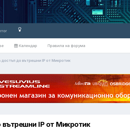
rror
ве
Календар
Правила на форума
 достъп до вътрешни IP от Микротик
 вътрешни IP от Микротик