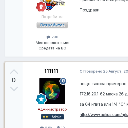
Поздрави
Потребител
290
Местоположение:
Средата на BG
111111
Отговорено
25 Август, 2
0
нещо такова примерно 
172.16.20.1-62 маска 26 
за 64 ипита или 1/4 "С"
Администратор
http://www.aelius.com/njh
6.8k
12