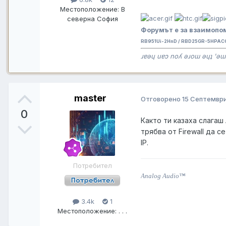
Местоположение:
В
северна София
Форумът е за взаимопом
RB951Ui-2HnD / RBD25GR-5HPAC
ɹɐǝɥ uɐɔ noʎ ǝɹoɯ ǝɥʇ 'ǝɯ
master
Отговорено
15 Септември
0
Както ти казаха слагаш
трябва от Firewall да 
IP.
Потребител
Analog Audio™
3.4k
1
Местоположение:
. . .