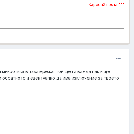
Харесай поста ^^^
а микротика в тази мрежа, той ще ги вижда пак и ще
 и обратното и евентуално да има изключение за твоето