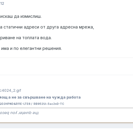
012
искаш да измислиш.
та статични адреси от друга адресна мрежа,
криване на топлата вода.
 има и по елегантни решения.
ощ а не за свършване на чужда работа
QD2HPND&R11E-LTE6 / RB952Ui-5ac2nD-TC
oɔǝq noʎ ɹǝʇǝınb ǝɥʇ