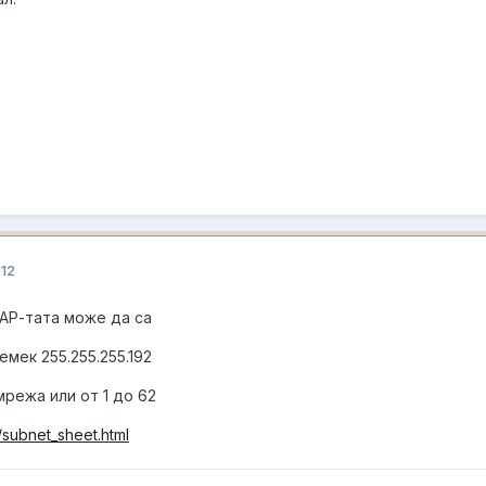
012
АР-тата може да са
демек 255.255.255.192
 мрежа или от 1 до 62
/subnet_sheet.html