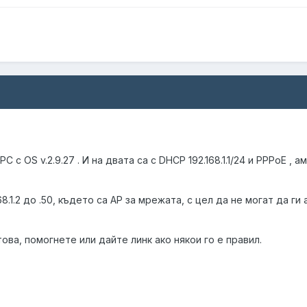
 PC с OS v.2.9.27 . И на двата са с DHCP 192.168.1.1/24 и PPPoE 
8.1.2 до .50, където са АР за мрежата, с цел да не могат да г
ова, помогнете или дайте линк ако някои го е правил.