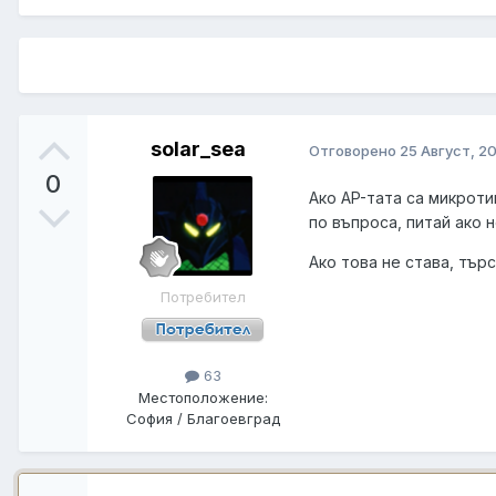
solar_sea
Отговорено
25 Август, 2
0
Ако AP-тата са микроти
по въпроса, питай ако 
Ако това не става, тър
Потребител
63
Местоположение:
София / Благоевград