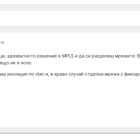
012
ци, адекватното решение е MPLS и да си разделиш мрежите. В
нещо не е ясно.
сиш изолация по vlan-и, в краен случай отделна мрежа с фикси