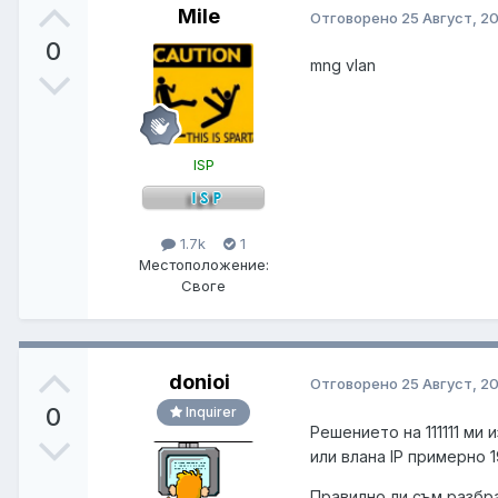
Mile
Отговорено
25 Август, 2
0
mng vlan
ISP
1.7k
1
Местоположение:
Своге
donioi
Отговорено
25 Август, 2
0
Inquirer
Решението на 111111 ми 
или влана IP примерно 19
Правилно ли съм разбра