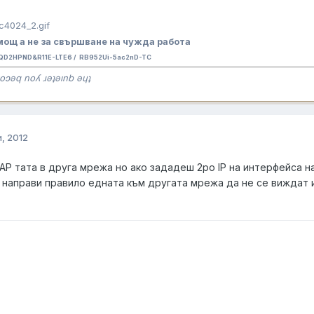
ощ а не за свършване на чужда работа
QD2HPND&R11E-LTE6 / RB952Ui-5ac2nD-TC
oɔǝq noʎ ɹǝʇǝınb ǝɥʇ
, 2012
 AP тата в друга мрежа но ако зададеш 2ро IP на интерфейса н
се направи правило едната към другата мрежа да не се виждат