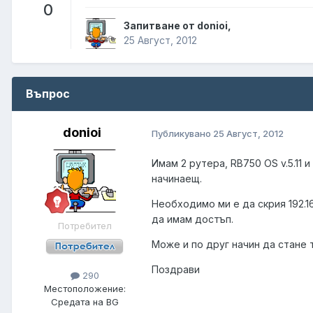
0
Запитване от donioi,
25 Август, 2012
Въпрос
donioi
Публикувано
25 Август, 2012
Имам 2 рутера, RB750 OS v.5.11 и
начинаещ.
Необходимо ми е да скрия 192.16
да имам достъп.
Потребител
Може и по друг начин да стане т
Поздрави
290
Местоположение:
Средата на BG