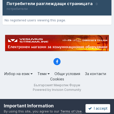
Потребители разглеждащи страницата
0
потребители
No registered users viewing this page.
Избор на език
Теми
Общи условия
За контакти
Cookies
Българският Микротик Форум
Powered by Invision Community
Important Information
I accept
By using this site, you agree to our
Terms of Use
.