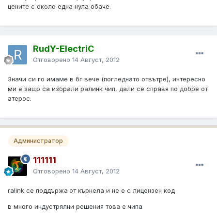
цените с около една нула обаче.
RudY-ElectriC
Отговорено
14 Август, 2012
Значи си го имаме в бг вече (погледнато отвътре), интересно
ми е защо са избрали ралинк чип, дали се справя по добре от
атерос.
Администратор
111111
Отговорено
14 Август, 2012
ralink се поддържа
от кърнела и не е с лицензен код
в много индустрялни решения това е чипа