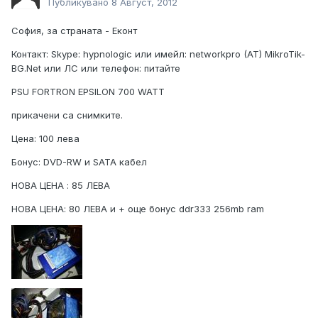
Публикувано
8 Август, 2012
София, за страната - Еконт
Контакт: Skype: hypnologic или имейл: networkpro (AT) MikroTik-
BG.Net или ЛС или телефон: питайте
PSU FORTRON EPSILON 700 WATT
прикачени са снимките.
Цена: 100 лева
Бонус: DVD-RW и SATA кабел
НОВА ЦЕНА : 85 ЛЕВА
НОВА ЦЕНА: 80 ЛЕВА и + още бонус ddr333 256mb ram