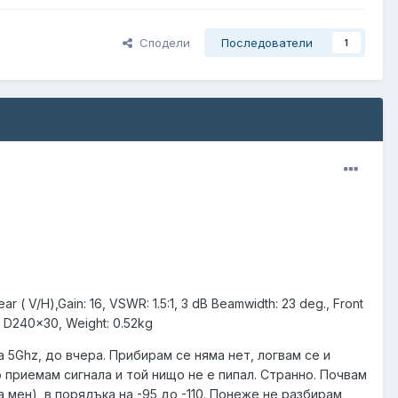
Сподели
Последователи
1
r ( V/H),Gain: 16, VSWR: 1.5:1, 3 dB Beamwidth: 23 deg., Front
: D240x30, Weight: 0.52kg
на 5Ghz, до вчера. Прибирам се няма нет, логвам се и
о приемам сигнала и той нищо не е пипал. Странно. Почвам
за мен), в порядъка на -95 до -110. Понеже не разбирам