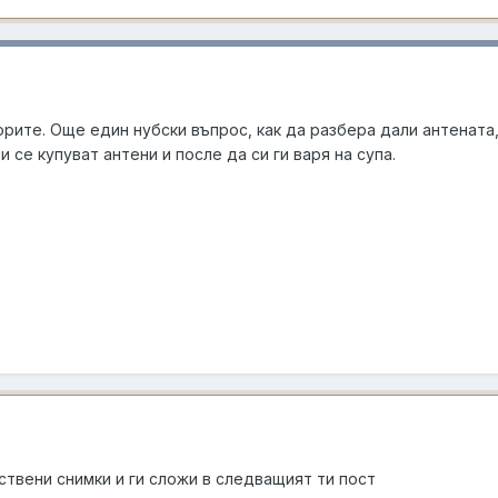
орите. Още един нубски въпрос, как да разбера дали антената,
 се купуват антени и после да си ги варя на супа.
ствени снимки и ги сложи в следващият ти пост