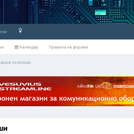
rror
ве
Календар
Правила на форума
еднъж се влоши
ши