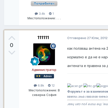
3.4k
1
Местоположение:
. . .
111111
Отговорено
27 Юли, 2012
0
как ползваш антена на 2
нормално е да не е на
антената е правена за 
Администратор
6.8k
12
Местоположение:
В
Форумът е за взаимопом
северна София
RB951Ui-2HnD / RBD25GR-5HPAC
ɹɐǝɥ uɐɔ noʎ ǝɹoɯ ǝɥʇ 'ǝɯ