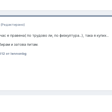
(Редактирано)
ас е правена( по трудово ли, по физкултура...), така я купих...
бирам и затова питам.
012
от lennonbg