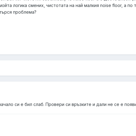
ойта логика смених, чистотата на най малкия noise floor, а по 
 търся проблема?
начало си е бил слаб. Провери си връзките и дали не се е появ