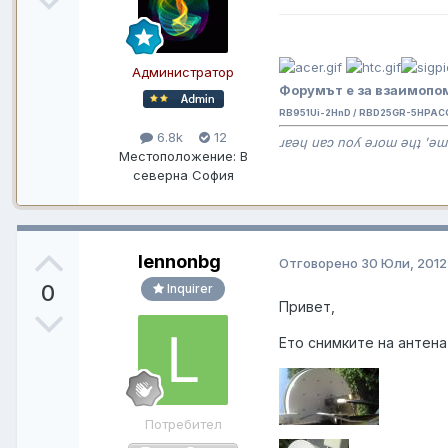
Администратор
Форумът е за взаимопом
RB951Ui-2HnD / RBD25GR-5HPAC
6.8k
12
ɹɐǝɥ uɐɔ noʎ ǝɹoɯ ǝɥʇ 'ǝɯ
Местоположение:
В
северна София
lennonbg
Отговорено
30 Юли, 2012
0
Inquirer
Привет,
Ето снимките на антена
Потребител