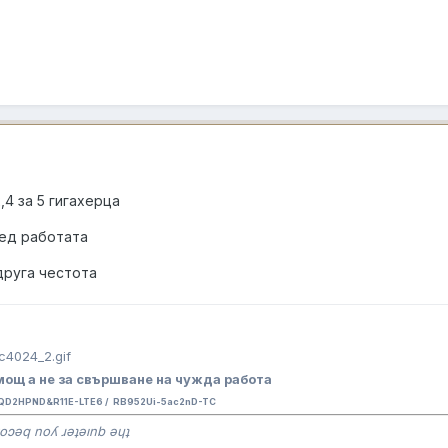
,4 за 5 гигахерца
ред работата
друга честота
ощ а не за свършване на чужда работа
QD2HPND&R11E-LTE6 / RB952Ui-5ac2nD-TC
oɔǝq noʎ ɹǝʇǝınb ǝɥʇ