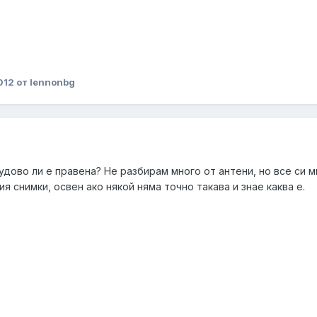
012
от lennonbg
удово ли е правена? Не разбирам много от антени, но все си мис
я снимки, освен ако някой няма точно такава и знае каква е.