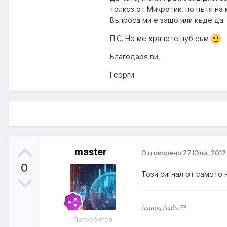
толкоз от Микротик, по пътя на м
Въпроса ми е защо или къде да
П.С. Не ме хранете нуб съм
Благодаря ви,
Георги
master
Отговорено
27 Юли, 2012
0
Този сигнал от самото 
Analog Audio™
Потребител