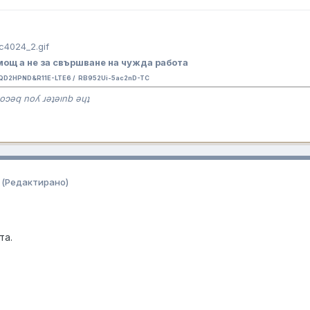
ощ а не за свършване на чужда работа
QD2HPND&R11E-LTE6 / RB952Ui-5ac2nD-TC
oɔǝq noʎ ɹǝʇǝınb ǝɥʇ
(Редактирано)
та.