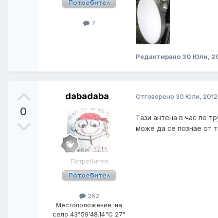
7
Редактирано
30 Юли, 2
dabadaba
Отговорено
30 Юли, 2012
0
Тази антена в час по тр
може да се познае от ти
Потребител
262
Местоположение:
на
село 43°59'48.14"С 27°