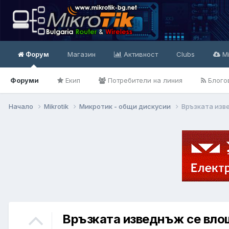
Форум
Магазин
Активност
Clubs
Mi
Форуми
Екип
Потребители на линия
Блого
Начало
Mikrotik
Микротик - общи дискусии
Връзката изв
Връзката изведнъж се вло