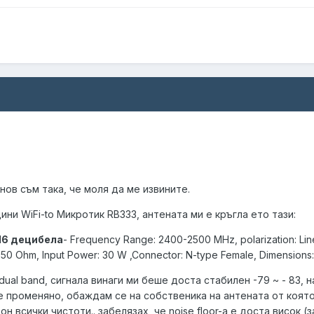
 нов съм така, че моля да ме извините.
ини WiFi-to Микротик RB333, антената ми е кръгла ето тази:
16 децибела
- Frequency Range: 2400-2500 MHz, polarization: Linea
 50 Ohm, Input Power: 30 W ,Connector: N-type Female, Dimensions
 dual band, сигнала винаги ми беше доста стабилен -79 ~ - 83, 
е е променяно, обаждам се на собственика на антената от коят
н всички чистоти.. забелязах, че noise floor-a е доста висок (