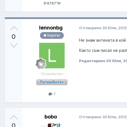
9'47.67"И
lennonbg
Отговорено
30 Юли, 2012
0
Inquirer
Не знам антената в кой ч
Както съм писал не раз
Редактирано
30 Юли, 2
Потребител
7
bobo
Отговорено
30 Юли, 2012
0