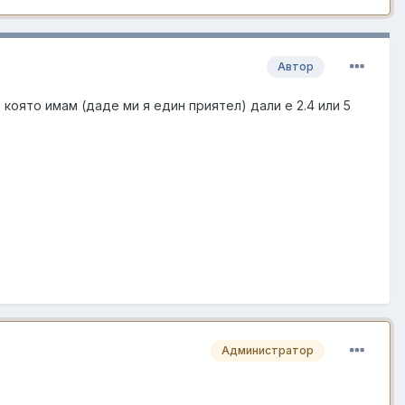
Автор
 която имам (даде ми я един приятел) дали е 2.4 или 5
Администратор