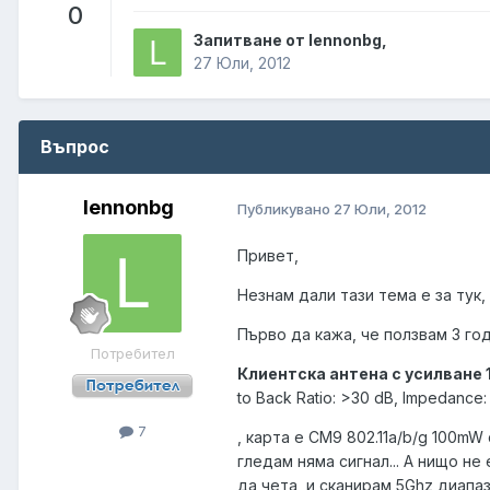
0
Запитване от lennonbg,
27 Юли, 2012
Въпрос
lennonbg
Публикувано
27 Юли, 2012
Привет,
Незнам дали тази тема е за тук,
Първо да кажа, че ползвам 3 год
Потребител
Клиентска антена с усилване 
to Back Ratio: >30 dB, Impedance:
7
, карта е CM9 802.11a/b/g 100mW
гледам няма сигнал... А нищо н
да чета, и сканирам 5Ghz диапазо