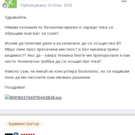
Публикувано
13 Юли, 2012
Здравейте,
Нямам познания по безжични мрежи и заради това се
обръщам към вас за съвет.
Искам да попитам дали е възжможно да се осъществи 80
Mbps линк през пресечена местност и без никаква пряка
видимост? Ако да - каква техника бихте ми препоръчали и как
чисто технически трябва да се осъществи това?
Наясно съм, че никой не консултира безплатно, но се надявам
поне да ме насочите към някакво решение.
Поздрави!
Администратор