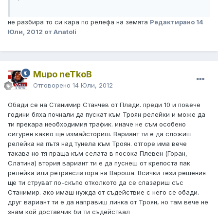
не разбира то си кара по релефа на земята
Редактирано
14
Юли, 2012
от Anatoli
Mupo neTkoB
Отговорено
14 Юли, 2012
Обади се на Станимир Станчев от Плади. преди 10 и повече
години бяха почнали да пускат към Троян релейки и може да
ти прекара необходимия трафик. иначе не съм особено
сигурен какво ще измайсториш. Вариант ти е да сложиш
релейка на пътя над тунела към Троян. отгоре има вече
такава но тя праща към селата в посока Плевен (Горан,
Слатина) втория вариант ти е да пуснеш от крепоста пак
релейка или ретранслатора на Вароша. Всички тези решения
ще ти струват по-скъпо отколкото да се спазариш със
Станимир. ако имаш нужда от съдействие с него се обади.
друг вариант ти е да направиш линка от Троян, но там вече не
знам кой доставчик би ти съдействал