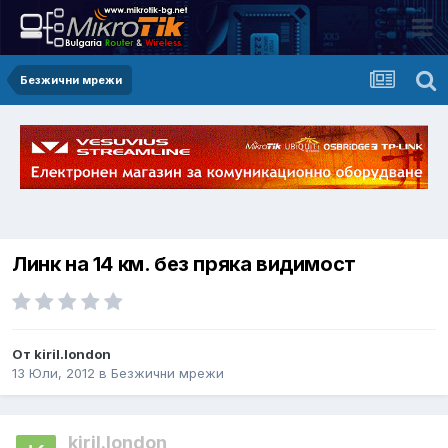
Безжични мрежи
Линк на 14 км. без пряка видимост
От kiril.london
13 Юли, 2012
в
Безжични мрежи
kiril.london