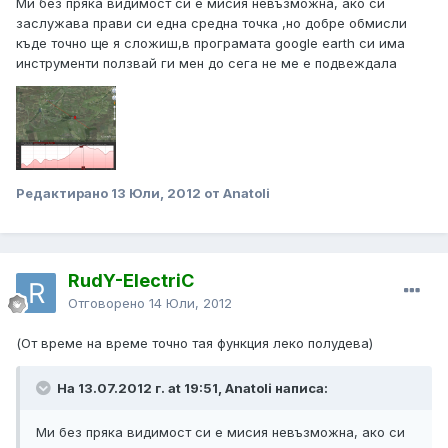
Ми без пряка видимост си е мисия невъзможна, ако си
заслужава прави си една средна точка ,но добре обмисли
къде точно ще я сложиш,в програмата google earth си има
инструменти ползвай ги мен до сега не ме е подвеждала
Редактирано
13 Юли, 2012
от Anatoli
RudY-ElectriC
Отговорено
14 Юли, 2012
(От време на време точно тая функция леко полудева)
На 13.07.2012 г. at 19:51, Anatoli написа:
Ми без пряка видимост си е мисия невъзможна, ако си