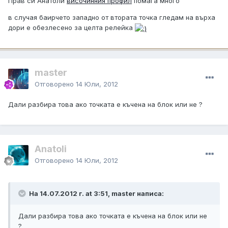
Прав си Анатоли
височинния профил
помага много
в случая баирчето западно от втората точка гледам на върха
дори е обезлесено за целта релейка
master
Отговорено
14 Юли, 2012
Дали разбира това ако точката е къчена на блок или не ?
Anatoli
Отговорено
14 Юли, 2012
На 14.07.2012 г. at 3:51, master написа:
Дали разбира това ако точката е къчена на блок или не
?