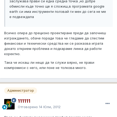
заслужава прави си една средна точка ,но добре
обмисли къде точно ще я сложиш,в програмата google
earth си има инструменти ползвай ги мен до сега не ме
е подвеждала
Всичко опира до прецизно проектиране преди да започнеш
изграждането, обаче поради това че гледаме да спестим
финансови и технически средства ни се разказва играта
докато открием проблема и подкараме линка да работи
коректно.
Така че искаш ли нещо да ти служи вярно, не прави
компромиси с него, или поне не толкова много.
Администратор
111111
Отговорено
14 Юли, 2012