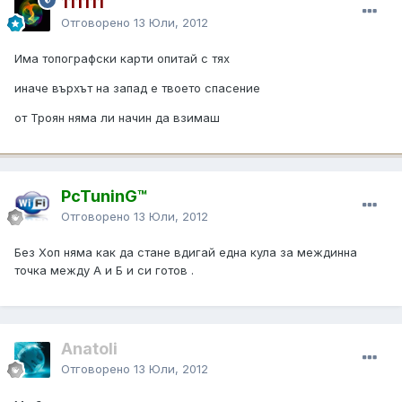
111111
Отговорено
13 Юли, 2012
Има топографски карти опитай с тях
иначе върхът на запад е твоето спасение
от Троян няма ли начин да взимаш
PcTuninG™
Отговорено
13 Юли, 2012
Без Хоп няма как да стане вдигай една кула за междинна
точка между А и Б и си готов .
Anatoli
Отговорено
13 Юли, 2012