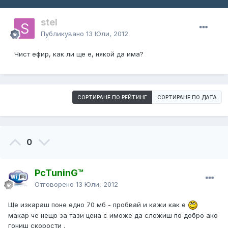
stel
Публикувано
13 Юли, 2012
Чист ефир, как ли ще е, някой да има?
СОРТИРАНЕ ПО РЕЙТИНГ
СОРТИРАНЕ ПО ДАТА
0
PcTuninG™
Отговорено
13 Юли, 2012
Ще изкараш поне едно 70 мб - пробвай и кажи как е
макар че нещо за тази цена с иможе да сложиш по добро ако
гониш скорости .