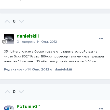
0
danielskiii
Отговорено
14 Юли, 2012
35mbit-a с клизма боско това е от старите устройства на
чисто 5гхз 802.11А със 180мхз процесор така че няма прекара
многона 13 км макс 10 мбит тия устройства са за 5-10 км
Редактирано
14 Юли, 2012
от danielskiii
0
PcTuninG™