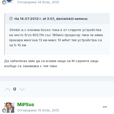
Отговорено
14 Юли, 2012
На 14.07.2012 г. at 3:01, danielskiii написа:
35mbit-a с клизма боско това е от старите устройства
на чисто 5гхз 802.11А със 180мхз процесор така че няма
прекара многона 13 км макс 10 мбит тия устройства са
за 5-10 км
Да забелязах еми да си вземе нещо на М серията защо
изобщо се занимава с тия тави
0
MiPSus
Отговорено
15 Юли, 2012