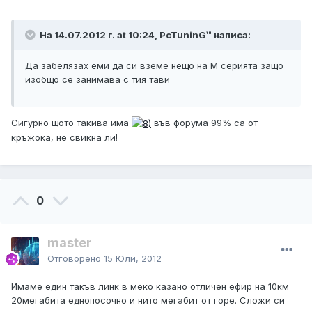
На 14.07.2012 г. at 10:24, PcTuninG™ написа:
Да забелязах еми да си вземе нещо на М серията защо
изобщо се занимава с тия тави
Сигурно щото такива има
във форума 99% са от
кръжока, не свикна ли!
0
master
Отговорено
15 Юли, 2012
Имаме един такъв линк в меко казано отличен ефир на 10км
20мегабита еднопосочно и нито мегабит от горе. Сложи си