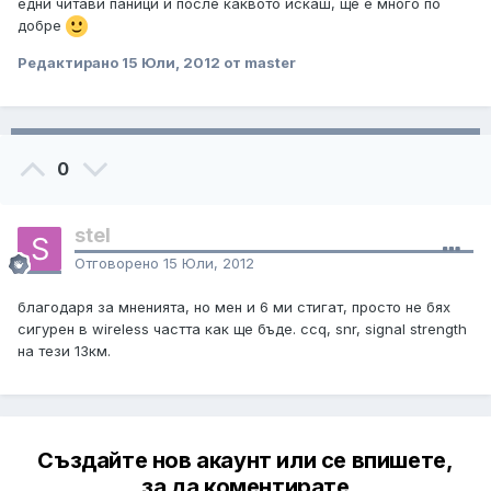
едни читави паници и после каквото искаш, ще е много по
добре
Редактирано
15 Юли, 2012
от master
0
stel
Отговорено
15 Юли, 2012
благодаря за мненията, но мен и 6 ми стигат, просто не бях
сигурен в wireless частта как ще бъде. ccq, snr, signal strength
на тези 13км.
Създайте нов акаунт или се впишете,
за да коментирате