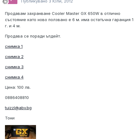
Публикувано
3 Юли, 2012
Продавам захранване Cooler Master GX 650W в отлично
състояние като ново ползвано е 6 м. има остатъчна гаранция 1
г. и 4 м.
Продава се поради ъпдейт.
снимка 1
снимка 2
снимка 3
снимка 4
Цена: 100 лв.
0886408810
tuizzl@abv.bg
Тони