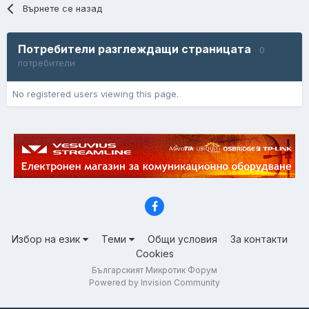
Върнете се назад
Потребители разглеждащи страницата
0
потребители
No registered users viewing this page.
Избор на език
Теми
Общи условия
За контакти
Cookies
Българският Микротик Форум
Powered by Invision Community