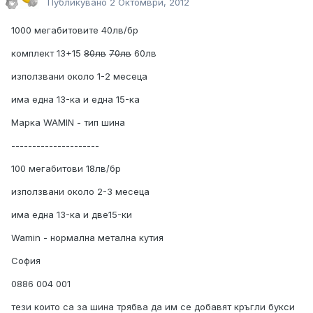
Публикувано
2 Октомври, 2012
1000 мегабитовите 40лв/бр
комплект 13+15
80лв
70лв
60лв
използвани около 1-2 месеца
има една 13-ка и една 15-ка
Марка WAMIN - тип шина
---------------------
100 мегабитови 18лв/бр
използвани около 2-3 месеца
има една 13-ка и две15-ки
Wamin - нормална метална кутия
София
0886 004 001
тези които са за шина трябва да им се добавят кръгли букси