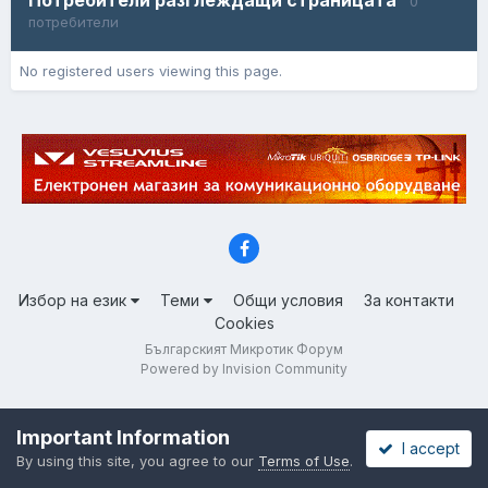
0
потребители
No registered users viewing this page.
Избор на език
Теми
Общи условия
За контакти
Cookies
Българският Микротик Форум
Powered by Invision Community
Important Information
I accept
By using this site, you agree to our
Terms of Use
.